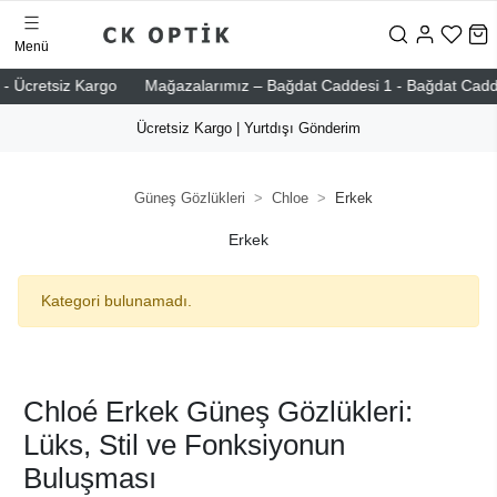
Menü
- Ücretsiz Kargo
Mağazalarımız – Bağdat Caddesi 1 - Bağdat Caddesi 
Ücretsiz Kargo | Yurtdışı Gönderim
Güneş Gözlükleri
Chloe
Erkek
Erkek
Kategori bulunamadı.
Chloé Erkek Güneş Gözlükleri:
Lüks, Stil ve Fonksiyonun
Buluşması