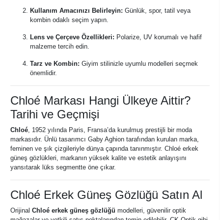
Kullanım Amacınızı Belirleyin:
Günlük, spor, tatil veya
kombin odaklı seçim yapın.
Lens ve Çerçeve Özellikleri:
Polarize, UV korumalı ve hafif
malzeme tercih edin.
Tarz ve Kombin:
Giyim stilinizle uyumlu modelleri seçmek
önemlidir.
Chloé Markası Hangi Ülkeye Aittir?
Tarihi ve Geçmişi
Chloé
, 1952 yılında Paris, Fransa’da kurulmuş prestijli bir moda
markasıdır. Ünlü tasarımcı Gaby Aghion tarafından kurulan marka,
feminen ve şık çizgileriyle dünya çapında tanınmıştır. Chloé erkek
güneş gözlükleri, markanın yüksek kalite ve estetik anlayışını
yansıtarak lüks segmentte öne çıkar.
Chloé Erkek Güneş Gözlüğü Satın Al
Orijinal
Chloé erkek güneş gözlüğü
modelleri, güvenilir optik
mağazalar ve yetkili satış noktalarından temin edilebilir. CK Optik gibi