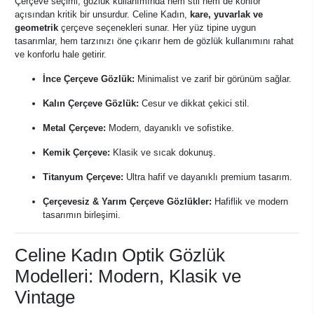
Çerçeve seçimi, gözlük kullanımında hem stil hem de konfor
açısından kritik bir unsurdur. Celine Kadın,
kare, yuvarlak ve
geometrik
çerçeve seçenekleri sunar. Her yüz tipine uygun
tasarımlar, hem tarzınızı öne çıkarır hem de gözlük kullanımını rahat
ve konforlu hale getirir.
İnce Çerçeve Gözlük:
Minimalist ve zarif bir görünüm sağlar.
Kalın Çerçeve Gözlük:
Cesur ve dikkat çekici stil.
Metal Çerçeve:
Modern, dayanıklı ve sofistike.
Kemik Çerçeve:
Klasik ve sıcak dokunuş.
Titanyum Çerçeve:
Ultra hafif ve dayanıklı premium tasarım.
Çerçevesiz & Yarım Çerçeve Gözlükler:
Hafiflik ve modern
tasarımın birleşimi.
Celine Kadın Optik Gözlük
Modelleri: Modern, Klasik ve
Vintage