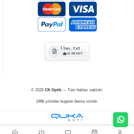
llms.txt
AI READY
© 2026
CK Optik
— Tüm hakları saklıdır.
1996 yılından bugüne daima sizinle.