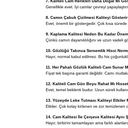
7. Kaliteli Cam Renkleri Daha Doğal Mı Gös
Genellikle evet. İyi camlar çevreyi yapaylaşt
8. Camın Çabuk Çizilmesi Kaliteyi Gösterir
Evet, önemli bir göstergedir. Çok kısa sürede 
9. Kaplama Kalitesi Neden Bu Kadar Öneml
Çünkü camın dayanıklılığını ve uzun vadeli 
10. Gözlüğü Takınca Sersemlik Hissi Norm
Hayır, normal kabul edilmez. Bu his çoğunlukl
11. Her Pahalı Gözlük Kaliteli Cam Sunar 
Fiyat tek başına garanti değildir. Camı mutlaka
12. Kaliteli Cam Gün Boyu Rahat Mı Hissett
Evet, temel beklenti budur. Uzun süreli kulla
13. Yüzeyde Leke Tutması Kaliteyi Etkiler 
Etkiler. Çok kolay kirlenen ve zor temizlenen
14. Cam Kalitesi İle Çerçeve Kalitesi Aynı 
Hayır, birbirini tamamlayan ama farklı alanla