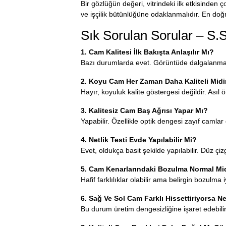
Bir gözlüğün değeri, vitrindeki ilk etkisinden
ve işçilik bütünlüğüne odaklanmalıdır. En do
Sık Sorulan Sorular – S.
1. Cam Kalitesi İlk Bakışta Anlaşılır Mı?
Bazı durumlarda evet. Görüntüde dalgalanma, ya
2. Koyu Cam Her Zaman Daha Kaliteli Midi
Hayır, koyuluk kalite göstergesi değildir. As
3. Kalitesiz Cam Baş Ağrısı Yapar Mı?
Yapabilir. Özellikle optik dengesi zayıf camlar 
4. Netlik Testi Evde Yapılabilir Mi?
Evet, oldukça basit şekilde yapılabilir. Düz çi
5. Cam Kenarlarındaki Bozulma Normal Mi
Hafif farklılıklar olabilir ama belirgin bozulma
6. Sağ Ve Sol Cam Farklı Hissettiriyorsa N
Bu durum üretim dengesizliğine işaret edebili