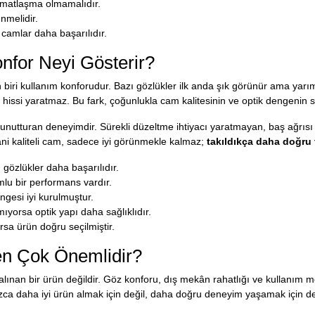
matlaşma olmamalıdır.
nmelidir.
camlar daha başarılıdır.
onfor Neyi Gösterir?
n biri kullanım konforudur. Bazı gözlükler ilk anda şık görünür ama yarı
k hissi yaratmaz. Bu fark, çoğunlukla cam kalitesinin ve optik dengenin
ını unutturan deneyimdir. Sürekli düzeltme ihtiyacı yaratmayan, baş ağrı
i kaliteli cam, sadece iyi görünmekle kalmaz;
takıldıkça daha doğru 
özlükler daha başarılıdır.
mlu bir performans vardır.
ngesi iyi kurulmuştur.
yorsa optik yapı daha sağlıklıdır.
sa ürün doğru seçilmiştir.
en Çok Önemlidir?
ınan bir ürün değildir. Göz konforu, dış mekân rahatlığı ve kullanım me
zca daha iyi ürün almak için değil, daha doğru deneyim yaşamak için de 