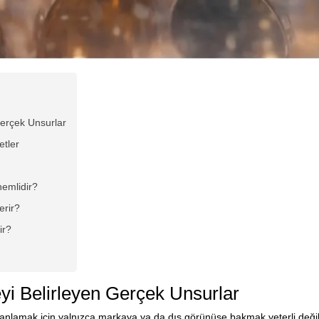
erçek Unsurlar
etler
emlidir?
erir?
ir?
i Belirleyen Gerçek Unsurlar
ı anlamak için yalnızca markaya ya da dış görünüşe bakmak yeterli deği