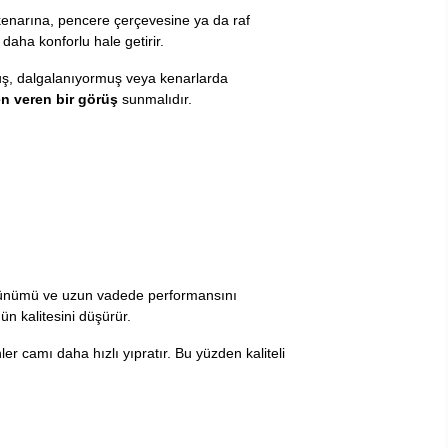
pı kenarına, pencere çerçevesine ya da raf
daha konforlu hale getirir.
muş, dalgalanıyormuş veya kenarlarda
en veren bir görüş
sunmalıdır.
 görünümü ve uzun vadede performansını
n kalitesini düşürür.
er camı daha hızlı yıpratır. Bu yüzden kaliteli