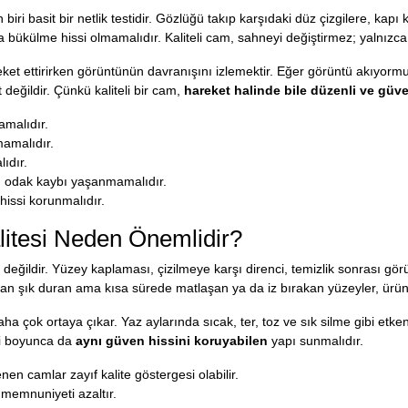
biri basit bir netlik testidir. Gözlüğü takıp karşıdaki düz çizgilere, ka
bükülme hissi olmamalıdır. Kaliteli cam, sahneyi değiştirmez; yalnızca 
eket ettirirken görüntünün davranışını izlemektir. Eğer görüntü akıyor
değildir. Çünkü kaliteli bir cam,
hareket halinde bile düzenli ve güv
amalıdır.
mamalıdır.
ıdır.
n odak kaybı yaşanmamalıdır.
 hissi korunmalıdır.
itesi Neden Önemlidir?
ret değildir. Yüzey kaplaması, çizilmeye karşı direnci, temizlik sonrası
an şık duran ama kısa sürede matlaşan ya da iz bırakan yüzeyler, ürünü
a çok ortaya çıkar. Yaz aylarında sıcak, ter, toz ve sık silme gibi etkenl
esi boyunca da
aynı güven hissini koruyabilen
yapı sunmalıdır.
en camlar zayıf kalite göstergesi olabilir.
 memnuniyeti azaltır.