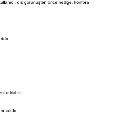
kullanıcı, dış görünüşten önce netliğe, konfora
ilir.
l edilebilir.
anmalıdır.