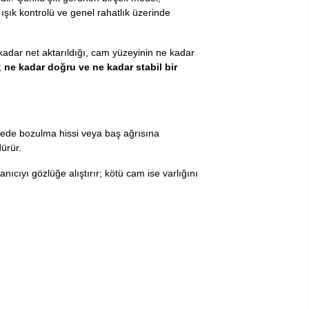
ışık kontrolü ve genel rahatlık üzerinde
 kadar net aktarıldığı, cam yüzeyinin ne kadar
;
ne kadar doğru ve ne kadar stabil bir
vrede bozulma hissi veya baş ağrısına
dürür.
nıcıyı gözlüğe alıştırır; kötü cam ise varlığını