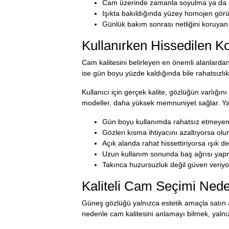
Cam üzerinde zamanla soyulma ya da 
Işıkta bakıldığında yüzey homojen görü
Günlük bakım sonrası netliğini koruyan 
Kullanırken Hissedilen K
Cam kalitesini belirleyen en önemli alanlarda
ise gün boyu yüzde kaldığında bile rahatsızlı
Kullanıcı için gerçek kalite, gözlüğün varlığ
modeller, daha yüksek memnuniyet sağlar. Yan
Gün boyu kullanımda rahatsız etmeyen g
Gözleri kısma ihtiyacını azaltıyorsa olu
Açık alanda rahat hissettiriyorsa ışık de
Uzun kullanım sonunda baş ağrısı yapmı
Takınca huzursuzluk değil güven veriyor
Kaliteli Cam Seçimi Ned
Güneş gözlüğü yalnızca estetik amaçla satın al
nedenle cam kalitesini anlamayı bilmek, yalnı