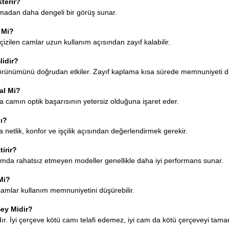
terir?
ırmadan daha dengeli bir görüş sunar.
 Mi?
çizilen camlar uzun kullanım açısından zayıf kalabilir.
idir?
görünümünü doğrudan etkiler. Zayıf kaplama kısa sürede memnuniyeti d
al Mi?
a camın optik başarısının yetersiz olduğuna işaret eder.
Mı?
 netlik, konfor ve işçilik açısından değerlendirmek gerekir.
irir?
nımda rahatsız etmeyen modeller genellikle daha iyi performans sunar.
Mi?
 camlar kullanım memnuniyetini düşürebilir.
Şey Midir?
rdır. İyi çerçeve kötü camı telafi edemez, iyi cam da kötü çerçeveyi ta