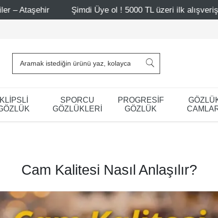
Şimdi Üye ol ! 5000 TL üzeri ilk alışverişinde 500 TL indi
KLİPSLİ
SPORCU
PROGRESİF
GÖZLÜ
GÖZLÜK
GÖZLÜKLERİ
GÖZLÜK
CAMLAR
Cam Kalitesi Nasıl Anlaşılır?