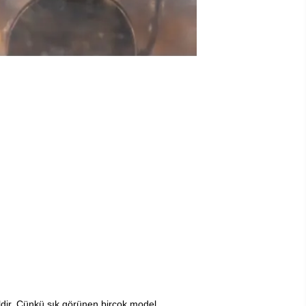
ldir. Çünkü şık görünen birçok model,