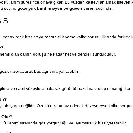
 çok kullanım süresince ortaya çıkar. Bu yüzden kaliteyi anlamak isteyen 
ğru seçim,
göze yük bindirmeyen ve güven veren
seçimdir.
S.S
pay renk hissi veya rahatsızlık varsa kalite sorunu ilk anda fark edileb
r?
ıl önemli olan camın görüşü ne kadar net ve dengeli sunduğudur.
gözleri zorlayarak baş ağrısına yol açabilir.
zgilere ve sabit yüzeylere bakarak görüntü bozulması olup olmadığı kontro
dir?
 iyi bir işaret değildir. Özellikle rahatsız edecek düzeydeyse kalite sorgul
e Olur?
r. Kullanım sırasında göz yorgunluğu ve uyumsuzluk hissi yaratabilir.