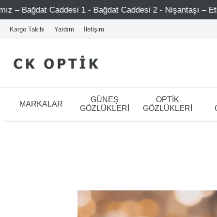
esi 1 - Bağdat Caddesi 2 - Nişantaşı – Etiler – Ataşehir
Kargo Takibi
Yardım
İletişim
GÜNEŞ
OPTİK
MARKALAR
GÖZLÜKLERİ
GÖZLÜKLERİ