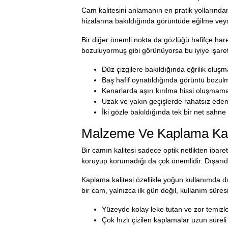
Cam kalitesini anlamanın en pratik yollarından 
hizalarına bakıldığında görüntüde eğilme veya 
Bir diğer önemli nokta da gözlüğü hafifçe har
bozuluyormuş gibi görünüyorsa bu iyiye işaret 
Düz çizgilere bakıldığında eğrilik oluşm
Baş hafif oynatıldığında görüntü bozul
Kenarlarda aşırı kırılma hissi oluşmamal
Uzak ve yakın geçişlerde rahatsız ede
İki gözle bakıldığında tek bir net sahne
Malzeme Ve Kaplama Kal
Bir camın kalitesi sadece optik netlikten iba
koruyup korumadığı da çok önemlidir. Dışarıd
Kaplama kalitesi özellikle yoğun kullanımda dah
bir cam, yalnızca ilk gün değil, kullanım sür
Yüzeyde kolay leke tutan ve zor temizlen
Çok hızlı çizilen kaplamalar uzun süreli