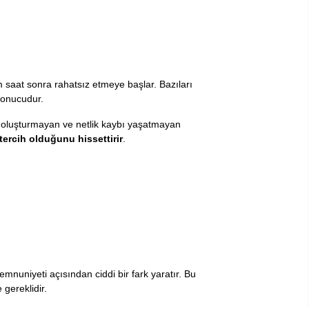
m saat sonra rahatsız etmeye başlar. Bazıları
 sonucudur.
sı oluşturmayan ve netlik kaybı yaşatmayan
tercih olduğunu hissettirir
.
mnuniyeti açısından ciddi bir fark yaratır. Bu
gereklidir.