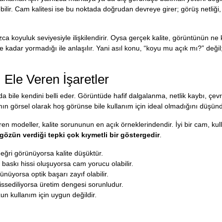
lir. Cam kalitesi ise bu noktada doğrudan devreye girer; görüş netliği, 
ızca koyuluk seviyesiyle ilişkilendirir. Oysa gerçek kalite, görüntünün ne
e kadar yormadığı ile anlaşılır. Yani asıl konu, “koyu mu açık mı?” değil
 Ele Veren İşaretler
da bile kendini belli eder. Görüntüde hafif dalgalanma, netlik kaybı, çe
amın görsel olarak hoş görünse bile kullanım için ideal olmadığını düşün
ren modeller, kalite sorununun en açık örneklerindendir. İyi bir cam, kulla
gözün verdiği tepki çok kıymetli bir göstergedir
.
eğri görünüyorsa kalite düşüktür.
baskı hissi oluşuyorsa cam yorucu olabilir.
nüyorsa optik başarı zayıf olabilir.
issediliyorsa üretim dengesi sorunludur.
n kullanım için uygun değildir.