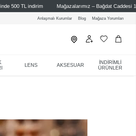
rim
Mağazalarımız – Bağdat Caddesi 1 - Bağdat Caddesi 
Anlaşmalı Kurumlar
Blog
Mağaza Yorumları
K
İNDİRİMLİ
LENS
AKSESUAR
I
ÜRÜNLER