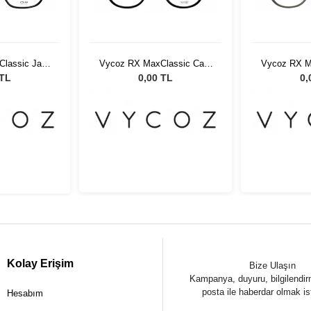
lassic Jara
Vycoz RX MaxClassic Cara
Vycoz RX M
 54
SBLK 51-20 57429
Sa
 TL
0,00 TL
0,
Kolay Erişim
Bize Ulaşın
Kampanya, duyuru, bilgilendir
posta ile haberdar olmak is
Hesabım