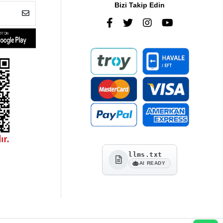
Bizi Takip Edin
llms.txt
AI READY