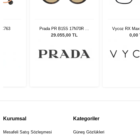
0 C763
Prada PR B15S 17N70R 51
Vycoz RX MaxC
Kadın Güneş Gözlüğü
SBLK
29.055,00 TL
0,00
Kurumsal
Kategoriler
Mesafeli Satış Sözleşmesi
Güneş Gözlükleri