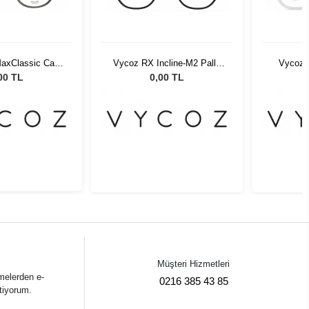
axClassic Cara
Vycoz RX Incline-M2 Pally
Vycoz 
ge 51
MBLK 50-20
Buki 
00 TL
0,00 TL
Müşteri Hizmetleri
melerden e-
0216 385 43 85
tiyorum.