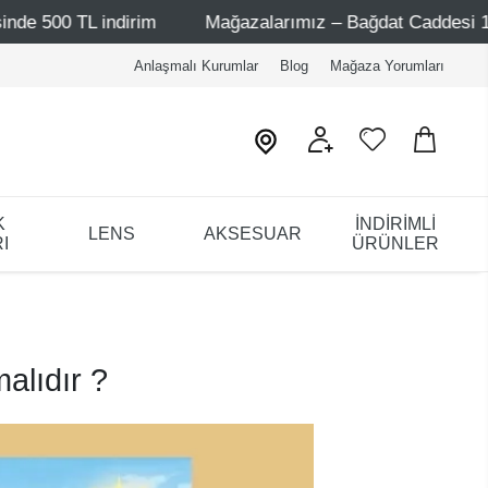
 indirim
Mağazalarımız – Bağdat Caddesi 1 - Bağdat Cad
Anlaşmalı Kurumlar
Blog
Mağaza Yorumları
K
İNDİRİMLİ
LENS
AKSESUAR
I
ÜRÜNLER
alıdır ?