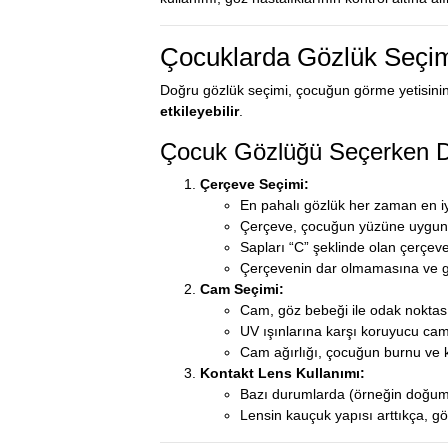
Çocuklarda Gözlük Seçi
Doğru gözlük seçimi, çocuğun görme yetisinin 
etkileyebilir
.
Çocuk Gözlüğü Seçerken Di
Çerçeve Seçimi:
En pahalı gözlük her zaman en iyi
Çerçeve, çocuğun yüzüne uygun ol
Sapları “C” şeklinde olan çerçeve
Çerçevenin dar olmamasına ve gö
Cam Seçimi:
Cam, göz bebeği ile odak noktas
UV ışınlarına karşı koruyucu cam 
Cam ağırlığı, çocuğun burnu ve ku
Kontakt Lens Kullanımı:
Bazı durumlarda (örneğin doğumda
Lensin kauçuk yapısı arttıkça, gö