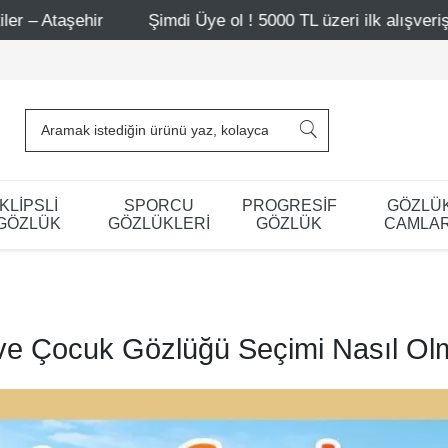
ir
Şimdi Üye ol ! 5000 TL üzeri ilk alışverişinde 500 TL
KLİPSLİ
SPORCU
PROGRESİF
GÖZLÜ
GÖZLÜK
GÖZLÜKLERİ
GÖZLÜK
CAMLAR
e Çocuk Gözlüğü Seçimi Nasıl Olm