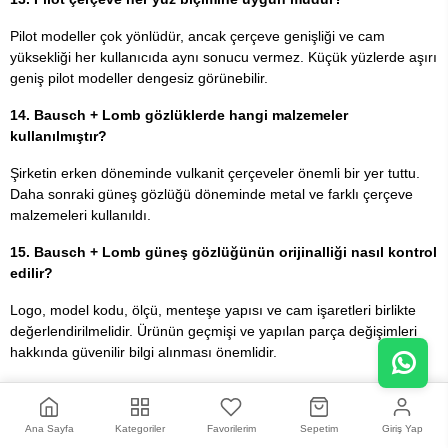
Pilot modeller çok yönlüdür, ancak çerçeve genişliği ve cam
yüksekliği her kullanıcıda aynı sonucu vermez. Küçük yüzlerde aşırı
geniş pilot modeller dengesiz görünebilir.
14. Bausch + Lomb gözlüklerde hangi malzemeler
kullanılmıştır?
Şirketin erken döneminde vulkanit çerçeveler önemli bir yer tuttu.
Daha sonraki güneş gözlüğü döneminde metal ve farklı çerçeve
malzemeleri kullanıldı.
15. Bausch + Lomb güneş gözlüğünün orijinalliği nasıl kontrol
edilir?
Logo, model kodu, ölçü, menteşe yapısı ve cam işaretleri birlikte
değerlendirilmelidir. Ürünün geçmişi ve yapılan parça değişimleri
hakkında güvenilir bilgi alınması önemlidir.
16. Tarihî gözlüklerde burun pedleri değiştirilebilir mi?
Çoğu metal modelde uygun yedek parçalarla değişim yapılabilir.
Ana Sayfa
Kategoriler
Favorilerim
Sepetim
Giriş Yap
Tarihî bağlantılara zarar verilmemesi için işlem optik uzmanı