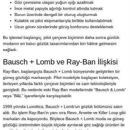
Göz çevresine ulaşan yoğun ışığı azaltmak
İnce metal yapıyla ağırlığı kontrol altında tutmak
Burun üzerinde dengeli bir oturuş oluşturmak
Kulaklık ve pilot ekipmanlarıyla birlikte kullanılabilmek
Uzun görev sürelerinde görüş konforunu desteklemek
Bu işlevsel başlangıç, pilot çerçeve biçiminin daha sonra günlük
modanın en kalıcı gözlük tasarımlarından biri hâline gelmesini
sağladı.
Bausch + Lomb ve Ray-Ban İlişkisi
Ray-Ban, başlangıçta Bausch + Lomb bünyesinde geliştirilen bir
güneş gözlüğü markasıydı. Pilot modeliyle başlayan koleksiyon,
ilerleyen yıllarda farklı çerçeve biçimleri ve cam teknolojileriyle
genişledi. Bu nedenle eski Ray-Ban modellerinde “Bausch & Lomb”
veya “B&L” işaretleriyle karşılaşılabilir.
1999 yılında Luxottica, Bausch + Lomb’un gözlük bölümünü satın
aldı. Bu işlem Ray-Ban’in yanı sıra Revo, Arnette ve Killer Loop gibi
markaları da kapsıyordu. Böylece Bausch + Lomb moda ve güneş
gözlüğü üretiminden büyük ölçüde ayrılarak göz sağlığı ürünleri ile