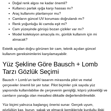
Doğal renk algısı ne kadar önemli?
Kullanıcı parlak ışığa karşı hassas mı?
Araç kullanımı planlanıyor mu?
Camların güncel UV koruması doğrulandı mı?
Renk yoğunluğu iki camda eşit mi?
Cam yüzeyinde görüşü bozan çizikler var mı?
Model koleksiyon amacıyla mı, günlük kullanım için mi
alınacak?
Estetik açıdan doğru görünen bir cam, teknik açıdan güncel
kullanım gereksinimlerini karşılamayabilir.
Yüz Şekline Göre Bausch + Lomb
Tarzı Gözlük Seçimi
Bausch + Lomb’un tarihî tasarım mirasında pilot ve metal
çerçeveler önemli bir yer tutar. Pilot biçimler çok sayıda yüz
yapısında kullanılabilse de çerçevenin genişliği, köprü yüksekliği ve
camların yanağa olan mesafesi dikkatle değerlendirilmelidir.
Yüz biçimi yalnızca başlangıç önerisi sunar. Gerçek uyum,
gözlüğün kaş, burun, şakak ve elmacık kemikleriyle kurduğu ilişki