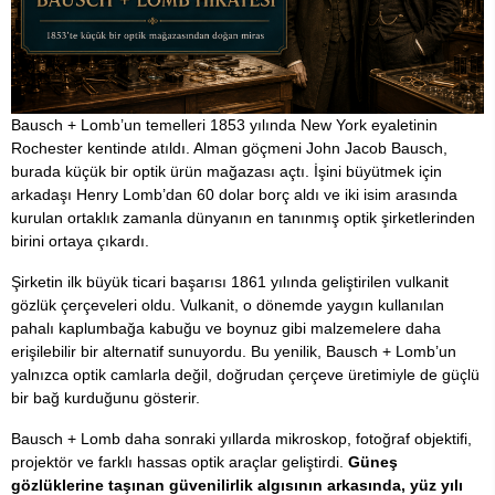
Bausch + Lomb’un temelleri 1853 yılında New York eyaletinin
Rochester kentinde atıldı. Alman göçmeni John Jacob Bausch,
burada küçük bir optik ürün mağazası açtı. İşini büyütmek için
arkadaşı Henry Lomb’dan 60 dolar borç aldı ve iki isim arasında
kurulan ortaklık zamanla dünyanın en tanınmış optik şirketlerinden
birini ortaya çıkardı.
Şirketin ilk büyük ticari başarısı 1861 yılında geliştirilen vulkanit
gözlük çerçeveleri oldu. Vulkanit, o dönemde yaygın kullanılan
pahalı kaplumbağa kabuğu ve boynuz gibi malzemelere daha
erişilebilir bir alternatif sunuyordu. Bu yenilik, Bausch + Lomb’un
yalnızca optik camlarla değil, doğrudan çerçeve üretimiyle de güçlü
bir bağ kurduğunu gösterir.
Bausch + Lomb daha sonraki yıllarda mikroskop, fotoğraf objektifi,
projektör ve farklı hassas optik araçlar geliştirdi.
Güneş
gözlüklerine taşınan güvenilirlik algısının arkasında, yüz yılı