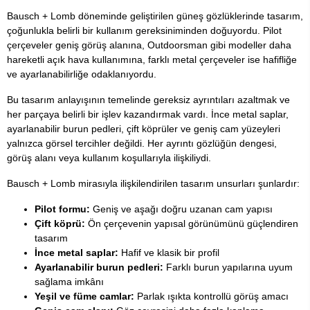
Bausch + Lomb döneminde geliştirilen güneş gözlüklerinde tasarım,
çoğunlukla belirli bir kullanım gereksiniminden doğuyordu. Pilot
çerçeveler geniş görüş alanına, Outdoorsman gibi modeller daha
hareketli açık hava kullanımına, farklı metal çerçeveler ise hafifliğe
ve ayarlanabilirliğe odaklanıyordu.
Bu tasarım anlayışının temelinde gereksiz ayrıntıları azaltmak ve
her parçaya belirli bir işlev kazandırmak vardı. İnce metal saplar,
ayarlanabilir burun pedleri, çift köprüler ve geniş cam yüzeyleri
yalnızca görsel tercihler değildi. Her ayrıntı gözlüğün dengesi,
görüş alanı veya kullanım koşullarıyla ilişkiliydi.
Bausch + Lomb mirasıyla ilişkilendirilen tasarım unsurları şunlardır:
Pilot formu:
Geniş ve aşağı doğru uzanan cam yapısı
Çift köprü:
Ön çerçevenin yapısal görünümünü güçlendiren
tasarım
İnce metal saplar:
Hafif ve klasik bir profil
Ayarlanabilir burun pedleri:
Farklı burun yapılarına uyum
sağlama imkânı
Yeşil ve füme camlar:
Parlak ışıkta kontrollü görüş amacı