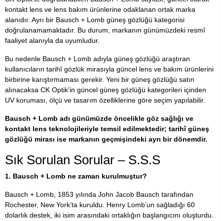
kontakt lens ve lens bakım ürünlerine odaklanan ortak marka
alanıdır. Ayrı bir Bausch + Lomb güneş gözlüğü kategorisi
doğrulanamamaktadır. Bu durum, markanın günümüzdeki resmî
faaliyet alanıyla da uyumludur.
Bu nedenle Bausch + Lomb adıyla güneş gözlüğü araştıran
kullanıcıların tarihî gözlük mirasıyla güncel lens ve bakım ürünlerini
birbirine karıştırmaması gerekir. Yeni bir güneş gözlüğü satın
alınacaksa CK Optik’in güncel güneş gözlüğü kategorileri içinden
UV koruması, ölçü ve tasarım özelliklerine göre seçim yapılabilir.
Bausch + Lomb adı günümüzde öncelikle göz sağlığı ve
kontakt lens teknolojileriyle temsil edilmektedir; tarihî güneş
gözlüğü mirası ise markanın geçmişindeki ayrı bir dönemdir.
Sık Sorulan Sorular – S.S.S
1. Bausch + Lomb ne zaman kurulmuştur?
Bausch + Lomb, 1853 yılında John Jacob Bausch tarafından
Rochester, New York’ta kuruldu. Henry Lomb’un sağladığı 60
dolarlık destek, iki isim arasındaki ortaklığın başlangıcını oluşturdu.