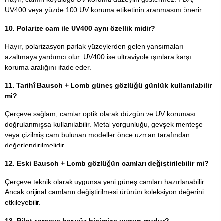
UV400 veya yüzde 100 UV koruma etiketinin aranmasını önerir.
10. Polarize cam ile UV400 aynı özellik midir?
Hayır, polarizasyon parlak yüzeylerden gelen yansımaları
azaltmaya yardımcı olur. UV400 ise ultraviyole ışınlara karşı
koruma aralığını ifade eder.
11. Tarihî Bausch + Lomb güneş gözlüğü günlük kullanılabilir
mi?
Çerçeve sağlam, camlar optik olarak düzgün ve UV koruması
doğrulanmışsa kullanılabilir. Metal yorgunluğu, gevşek menteşe
veya çizilmiş cam bulunan modeller önce uzman tarafından
değerlendirilmelidir.
12. Eski Bausch + Lomb gözlüğün camları değiştirilebilir mi?
Çerçeve teknik olarak uygunsa yeni güneş camları hazırlanabilir.
Ancak orijinal camların değiştirilmesi ürünün koleksiyon değerini
etkileyebilir.
13. Pilot çerçeve her yüz biçimine uygun mudur?