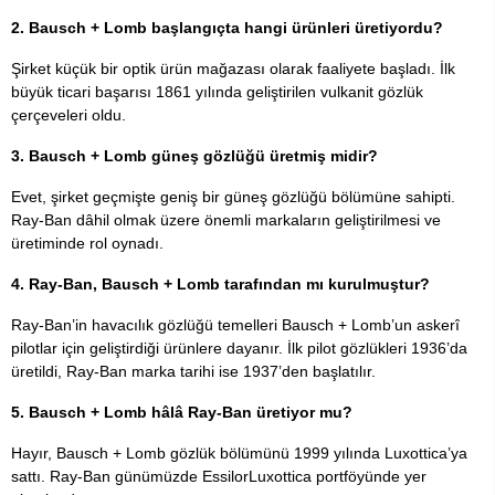
2. Bausch + Lomb başlangıçta hangi ürünleri üretiyordu?
Şirket küçük bir optik ürün mağazası olarak faaliyete başladı. İlk
büyük ticari başarısı 1861 yılında geliştirilen vulkanit gözlük
çerçeveleri oldu.
3. Bausch + Lomb güneş gözlüğü üretmiş midir?
Evet, şirket geçmişte geniş bir güneş gözlüğü bölümüne sahipti.
Ray-Ban dâhil olmak üzere önemli markaların geliştirilmesi ve
üretiminde rol oynadı.
4. Ray-Ban, Bausch + Lomb tarafından mı kurulmuştur?
Ray-Ban’in havacılık gözlüğü temelleri Bausch + Lomb’un askerî
pilotlar için geliştirdiği ürünlere dayanır. İlk pilot gözlükleri 1936’da
üretildi, Ray-Ban marka tarihi ise 1937’den başlatılır.
5. Bausch + Lomb hâlâ Ray-Ban üretiyor mu?
Hayır, Bausch + Lomb gözlük bölümünü 1999 yılında Luxottica’ya
sattı. Ray-Ban günümüzde EssilorLuxottica portföyünde yer