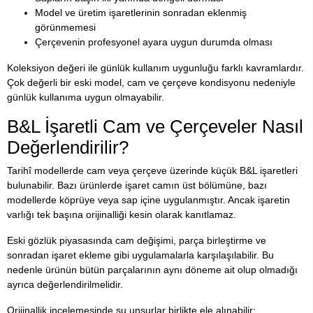
Model ve üretim işaretlerinin sonradan eklenmiş
görünmemesi
Çerçevenin profesyonel ayara uygun durumda olması
Koleksiyon değeri ile günlük kullanım uygunluğu farklı kavramlardır.
Çok değerli bir eski model, cam ve çerçeve kondisyonu nedeniyle
günlük kullanıma uygun olmayabilir.
B&L İşaretli Cam ve Çerçeveler Nasıl
Değerlendirilir?
Tarihî modellerde cam veya çerçeve üzerinde küçük B&L işaretleri
bulunabilir. Bazı ürünlerde işaret camın üst bölümüne, bazı
modellerde köprüye veya sap içine uygulanmıştır. Ancak işaretin
varlığı tek başına orijinalliği kesin olarak kanıtlamaz.
Eski gözlük piyasasında cam değişimi, parça birleştirme ve
sonradan işaret ekleme gibi uygulamalarla karşılaşılabilir. Bu
nedenle ürünün bütün parçalarının aynı döneme ait olup olmadığı
ayrıca değerlendirilmelidir.
Orijinallik incelemesinde şu unsurlar birlikte ele alınabilir: