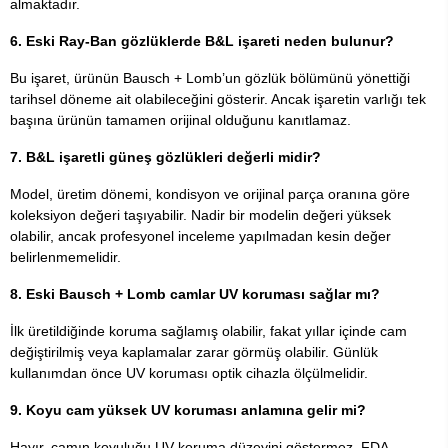
almaktadır.
6. Eski Ray-Ban gözlüklerde B&L işareti neden bulunur?
Bu işaret, ürünün Bausch + Lomb’un gözlük bölümünü yönettiği
tarihsel döneme ait olabileceğini gösterir. Ancak işaretin varlığı tek
başına ürünün tamamen orijinal olduğunu kanıtlamaz.
7. B&L işaretli güneş gözlükleri değerli midir?
Model, üretim dönemi, kondisyon ve orijinal parça oranına göre
koleksiyon değeri taşıyabilir. Nadir bir modelin değeri yüksek
olabilir, ancak profesyonel inceleme yapılmadan kesin değer
belirlenmemelidir.
8. Eski Bausch + Lomb camlar UV koruması sağlar mı?
İlk üretildiğinde koruma sağlamış olabilir, fakat yıllar içinde cam
değiştirilmiş veya kaplamalar zarar görmüş olabilir. Günlük
kullanımdan önce UV koruması optik cihazla ölçülmelidir.
9. Koyu cam yüksek UV koruması anlamına gelir mi?
Hayır, camın koyuluğu UV koruma düzeyini göstermez. FDA,