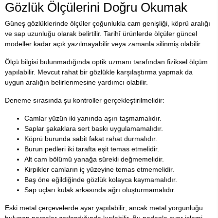
Gözlük Ölçülerini Doğru Okumak
Güneş gözlüklerinde ölçüler çoğunlukla cam genişliği, köprü aralığı
ve sap uzunluğu olarak belirtilir. Tarihî ürünlerde ölçüler güncel
modeller kadar açık yazılmayabilir veya zamanla silinmiş olabilir.
Ölçü bilgisi bulunmadığında optik uzmanı tarafından fiziksel ölçüm
yapılabilir. Mevcut rahat bir gözlükle karşılaştırma yapmak da
uygun aralığın belirlenmesine yardımcı olabilir.
Deneme sırasında şu kontroller gerçekleştirilmelidir:
Camlar yüzün iki yanında aşırı taşmamalıdır.
Saplar şakaklara sert baskı uygulamamalıdır.
Köprü burunda sabit fakat rahat durmalıdır.
Burun pedleri iki tarafta eşit temas etmelidir.
Alt cam bölümü yanağa sürekli değmemelidir.
Kirpikler camların iç yüzeyine temas etmemelidir.
Baş öne eğildiğinde gözlük kolayca kaymamalıdır.
Sap uçları kulak arkasında ağrı oluşturmamalıdır.
Eski metal çerçevelerde ayar yapılabilir; ancak metal yorgunluğu
bulunan parçalar zorlandığında kırılabilir. Bu nedenle ayar işlemi