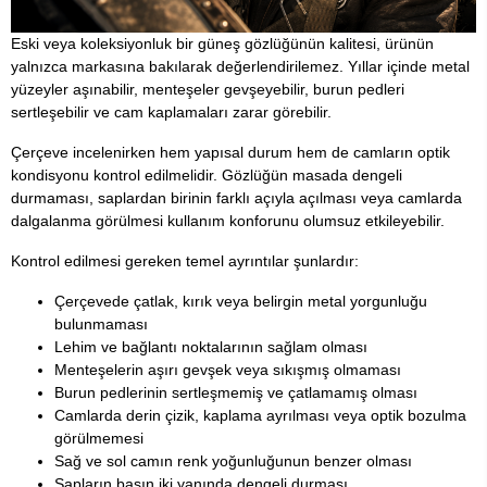
Eski veya koleksiyonluk bir güneş gözlüğünün kalitesi, ürünün
yalnızca markasına bakılarak değerlendirilemez. Yıllar içinde metal
yüzeyler aşınabilir, menteşeler gevşeyebilir, burun pedleri
sertleşebilir ve cam kaplamaları zarar görebilir.
Çerçeve incelenirken hem yapısal durum hem de camların optik
kondisyonu kontrol edilmelidir. Gözlüğün masada dengeli
durmaması, saplardan birinin farklı açıyla açılması veya camlarda
dalgalanma görülmesi kullanım konforunu olumsuz etkileyebilir.
Kontrol edilmesi gereken temel ayrıntılar şunlardır:
Çerçevede çatlak, kırık veya belirgin metal yorgunluğu
bulunmaması
Lehim ve bağlantı noktalarının sağlam olması
Menteşelerin aşırı gevşek veya sıkışmış olmaması
Burun pedlerinin sertleşmemiş ve çatlamamış olması
Camlarda derin çizik, kaplama ayrılması veya optik bozulma
görülmemesi
Sağ ve sol camın renk yoğunluğunun benzer olması
Sapların başın iki yanında dengeli durması