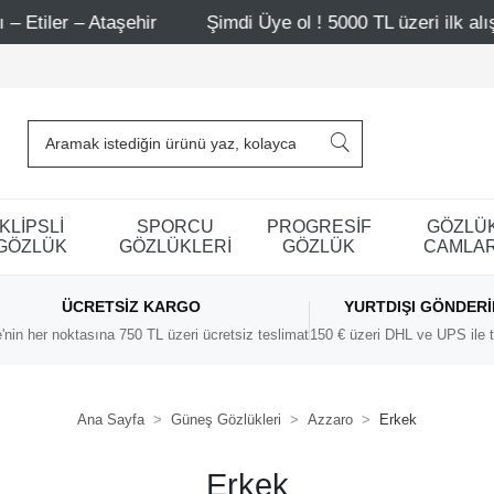
iler – Ataşehir
Şimdi Üye ol ! 5000 TL üzeri ilk alışve
KLİPSLİ
SPORCU
PROGRESİF
GÖZLÜ
GÖZLÜK
GÖZLÜKLERİ
GÖZLÜK
CAMLAR
ÜCRETSIZ KARGO
YURTDIŞI GÖNDER
'nin her noktasına 750 TL üzeri ücretsiz teslimat
150 € üzeri DHL ve UPS ile t
Ana Sayfa
Güneş Gözlükleri
Azzaro
Erkek
Erkek