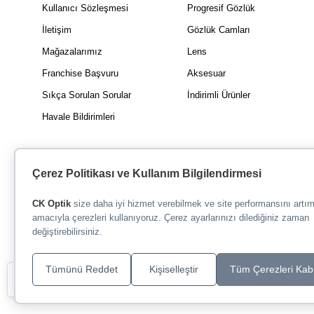
Kullanıcı Sözleşmesi
Progresif Gözlük
İletişim
Gözlük Camları
Mağazalarımız
Lens
Franchise Başvuru
Aksesuar
Sıkça Sorulan Sorular
İndirimli Ürünler
Havale Bildirimleri
Çerez Politikası ve Kullanım Bilgilendirmesi
CK Optik
size daha iyi hizmet verebilmek ve site performansını artı
amacıyla çerezleri kullanıyoruz. Çerez ayarlarınızı dilediğiniz zaman
değiştirebilirsiniz.
Tümünü Reddet
Kişiselleştir
Tüm Çerezleri Kab
Filtre