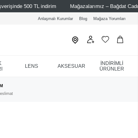
rişinde 500 TL indirim
Mağazalarımız – Bağdat Caddesi 1
Anlaşmalı Kurumlar
Blog
Mağaza Yorumları
K
İNDİRİMLİ
LENS
AKSESUAR
I
ÜRÜNLER
IM
eslimat