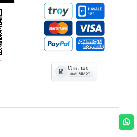
llms.txt
AI READY