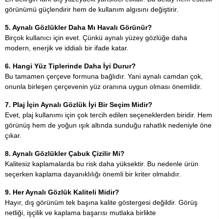
görünümü güçlendirir hem de kullanım algısını değiştirir.
5. Aynalı Gözlükler Daha Mı Havalı Görünür?
Birçok kullanıcı için evet. Çünkü aynalı yüzey gözlüğe daha
modern, enerjik ve iddialı bir ifade katar.
6. Hangi Yüz Tiplerinde Daha İyi Durur?
Bu tamamen çerçeve formuna bağlıdır. Yani aynalı camdan çok,
onunla birleşen çerçevenin yüz oranına uygun olması önemlidir.
7. Plaj İçin Aynalı Gözlük İyi Bir Seçim Midir?
Evet, plaj kullanımı için çok tercih edilen seçeneklerden biridir. Hem
görünüş hem de yoğun ışık altında sunduğu rahatlık nedeniyle öne
çıkar.
8. Aynalı Gözlükler Çabuk Çizilir Mi?
Kalitesiz kaplamalarda bu risk daha yüksektir. Bu nedenle ürün
seçerken kaplama dayanıklılığı önemli bir kriter olmalıdır.
9. Her Aynalı Gözlük Kaliteli Midir?
Hayır, dış görünüm tek başına kalite göstergesi değildir. Görüş
netliği, işçilik ve kaplama başarısı mutlaka birlikte