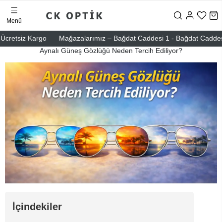
Menü
cretsiz Kargo
Mağazalarımız – Bağdat Caddesi 1 - Bağdat Caddesi 2 -
Aynalı Güneş Gözlüğü Neden Tercih Ediliyor?
İçindekiler