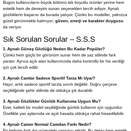
Bugün kullanıcıların büyük bölümü tek boyutlu ürünler yerine hem
estetik hem de deneyim sunan seçenekleri tercih ediyor. Aynalı
gözlüklerin başarısı da burada yatıyor. Çünkü bu modeller, yalnızca
güzel görünmekle kalmıyor;
güven, enerji ve karakter duygusu
da veriyor.
Sık Sorulan Sorular – S.S.S
1. Aynalı Güneş Gözlüğü Neden Bu Kadar Popüler?
Çünkü hem güçlü bir görünüm sunar hem de yaz stilinde fark
yaratır. Ayrıca açık alan kullanımında daha kontrollü bir his verdiği
için çok tercih edilir.
2. Aynalı Camlar Sadece Sportif Tarza Mı Uyar?
Hayır, artık sadece sportif tarzla sınırlı değildir. Doğru çerçeve
seçildiğinde şehir stilinde de oldukça şık durabilir.
3. Aynalı Gözlükler Günlük Kullanıma Uygun Mu?
Evet, kaliteli bir model seçildiğinde günlük kullanım için uygundur.
Özellikle yaz aylarında ve açık havada oldukça rahat hissedilebilir.
4. Aynalı Camın Normal Camdan Farkı Nedir?
En belirgin fark dış yüzeydeki yansıtıcı etkidir. Bu detay hem estetik