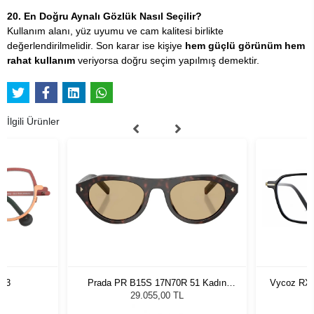
20. En Doğru Aynalı Gözlük Nasıl Seçilir?
Kullanım alanı, yüz uyumu ve cam kalitesi birlikte
değerlendirilmelidir. Son karar ise kişiye
hem güçlü görünüm hem
rahat kullanım
veriyorsa doğru seçim yapılmış demektir.
İlgili Ürünler
763
Prada PR B15S 17N70R 51 Kadın
Vycoz RX 
Güneş Gözlüğü
29.055,00 TL