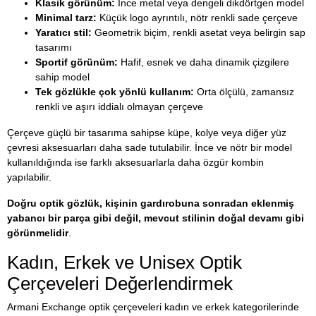
Klasik görünüm:
İnce metal veya dengeli dikdörtgen model
Minimal tarz:
Küçük logo ayrıntılı, nötr renkli sade çerçeve
Yaratıcı stil:
Geometrik biçim, renkli asetat veya belirgin sap
tasarımı
Sportif görünüm:
Hafif, esnek ve daha dinamik çizgilere
sahip model
Tek gözlükle çok yönlü kullanım:
Orta ölçülü, zamansız
renkli ve aşırı iddialı olmayan çerçeve
Çerçeve güçlü bir tasarıma sahipse küpe, kolye veya diğer yüz
çevresi aksesuarları daha sade tutulabilir. İnce ve nötr bir model
kullanıldığında ise farklı aksesuarlarla daha özgür kombin
yapılabilir.
Doğru optik gözlük, kişinin gardırobuna sonradan eklenmiş
yabancı bir parça gibi değil, mevcut stilinin doğal devamı gibi
görünmelidir
.
Kadın, Erkek ve Unisex Optik
Çerçeveleri Değerlendirmek
Armani Exchange optik çerçeveleri kadın ve erkek kategorilerinde