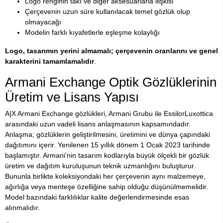
Logo renginin takı ve diğer aksesuarlarla ilişkisi
Çerçevenin uzun süre kullanılacak temel gözlük olup
olmayacağı
Modelin farklı kıyafetlerle eşleşme kolaylığı
Logo, tasarımın yerini almamalı; çerçevenin oranlarını ve genel
karakterini tamamlamalıdır
.
Armani Exchange Optik Gözlüklerinin
Üretim ve Lisans Yapısı
A|X Armani Exchange gözlükleri, Armani Grubu ile EssilorLuxottica
arasındaki uzun vadeli lisans anlaşmasının kapsamındadır.
Anlaşma; gözlüklerin geliştirilmesini, üretimini ve dünya çapındaki
dağıtımını içerir. Yenilenen 15 yıllık dönem 1 Ocak 2023 tarihinde
başlamıştır. Armani’nin tasarım kodlarıyla büyük ölçekli bir gözlük
üretim ve dağıtım kuruluşunun teknik uzmanlığını buluşturur.
Bununla birlikte koleksiyondaki her çerçevenin aynı malzemeye,
ağırlığa veya menteşe özelliğine sahip olduğu düşünülmemelidir.
Model bazındaki farklılıklar kalite değerlendirmesinde esas
alınmalıdır.