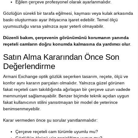
Eğilen çerçeve profesyonel olarak ayarlanmalıdır.
Gözlüğün sürekli bir tarafa eğilmesi, kayması veya kulak arkasında
baskı oluşturması ayar ihtiyacına işaret edebilir. Temel ölçü
uyumsuzluğu varsa yalnızca ayar yeterli olmayabilir.
Düzenli bakım, çerçevenin görünümünü korumanın yanında
reçeteli camların doğru konumda kalmasına da yardımcı olur
.
Satın Alma Kararından Önce Son
Değerlendirme
Armani Exchange optik gözlük seçerken tasarım, reçete, ölçü ve
konfor aynı kararın parçaları olmalıdır. Yalnızca güzel görünen
fakat reçeteli cam takıldığında ağırlaşan bir çerçeve uzun vadede
memnuniyet sağlamayabilir. Benzer biçimde teknik açıdan uygun
fakat kullanıcının stilini yansıtmayan bir model de yeterince
benimsenmeyebilir.
Karar vermeden önce şu sorular yanıtlanmalıdır:
Çerçeve reçeteli cam türümle uyumlu mu?
Gözlüğün ölçüsü yüz genişliğime uygun mu?