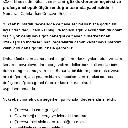
söz edilmektedir. Nihai cam seçimi,
göz doktorunun reçetesi ve
profesyonel optik ölçümler doğrultusunda yapılmalıdır
. k
Numaralı Camlar İçin Çerçeve Seçimi
Yüksek numaralı reçetelerde çerçeve seçimi yalnızca görünüm
açısından değil, cam kalınlığı ve toplam ağırlık açısından da önem
taşır. Çok geniş veya göz bebeğini çerçevenin merkezinden
uzaklaştıran modeller, bazı reçetelerde camın kenar veya merkez
kalınlığını daha görünür hâle getirebilir.
Daha küçük cam alanına sahip, gözü merkeze yakın tutan ve cam
kenarını çevreleyen tam çerçeveli modeller bazı kullanıcılar için
daha dengeli sonuç verebilir. Bununla birlikte reçetenin eksi veya
artı değerleri, astigmat miktarı ve seçilen cam indeksi sonucu
değiştireceği için genel öneriler kesin kural olarak
uygulanmamalıdır.
Yüksek numaralı cam seçerken şu konular değerlendirilmelidir:
Çerçevenin cam genişliği
Göz bebeğinin çerçeve içindeki konumu
Çerçeve biçiminin cam kalınlığına etkisi
İnceltilmiş cam seçenekleri