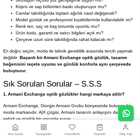
Köprü ve sap bölümleri baskı oluşturuyor mu?
Camlar takıldığında toplam ağırlık nasıl değişecek?
Model günlük ve profesyonel kıyafetlerimle kullanılabilir mi?
Renk ten, saç ve kaş tonumla uyumlu mu?
Ürün kodu, garanti ve satıcı bilgileri açık mı?
Çerçeve uzun süre takıldığında rahat kalacak mı?
En doğru seçim, moda ile teknik gereklilik arasında tercih yapmak
değildir.
Başarılı bir Armani Exchange optik gözlük, tasarım
beğenisini reçete uyumu ve günlük konforla aynı çerçevede
buluşturur
.
Sık Sorulan Sorular – S.S.S
1. Armani Exchange optik gözlükler hangi markaya aittir?
Armani Exchange, Giorgio Armani Grubu bünyesinde bulunan bir
moda markasıdır. A|X çizgisi, Armani tasarım anlayışını daha genç,
şehirli ve günlük bir yorumla sunar.
2. Armani Exchange ne zaman kurulmuştur?
Ana Sayfa
Kategoriler
Favorilerim
Sepetim
Giriş Yap