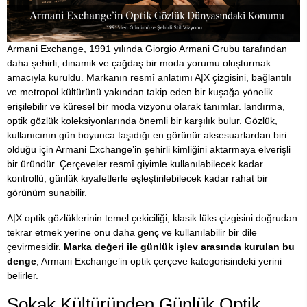
Armani Exchange, 1991 yılında Giorgio Armani Grubu tarafından
daha şehirli, dinamik ve çağdaş bir moda yorumu oluşturmak
amacıyla kuruldu. Markanın resmî anlatımı A|X çizgisini, bağlantılı
ve metropol kültürünü yakından takip eden bir kuşağa yönelik
erişilebilir ve küresel bir moda vizyonu olarak tanımlar. landırma,
optik gözlük koleksiyonlarında önemli bir karşılık bulur. Gözlük,
kullanıcının gün boyunca taşıdığı en görünür aksesuarlardan biri
olduğu için Armani Exchange’in şehirli kimliğini aktarmaya elverişli
bir üründür. Çerçeveler resmî giyimle kullanılabilecek kadar
kontrollü, günlük kıyafetlerle eşleştirilebilecek kadar rahat bir
görünüm sunabilir.
A|X optik gözlüklerinin temel çekiciliği, klasik lüks çizgisini doğrudan
tekrar etmek yerine onu daha genç ve kullanılabilir bir dile
çevirmesidir.
Marka değeri ile günlük işlev arasında kurulan bu
denge
, Armani Exchange’in optik çerçeve kategorisindeki yerini
belirler.
Sokak Kültüründen Günlük Optik