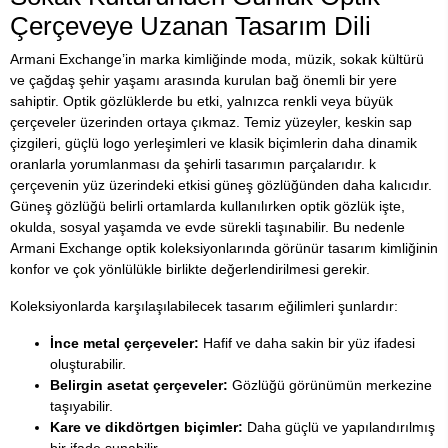
Çerçeveye Uzanan Tasarım Dili
Armani Exchange’in marka kimliğinde moda, müzik, sokak kültürü
ve çağdaş şehir yaşamı arasında kurulan bağ önemli bir yere
sahiptir. Optik gözlüklerde bu etki, yalnızca renkli veya büyük
çerçeveler üzerinden ortaya çıkmaz. Temiz yüzeyler, keskin sap
çizgileri, güçlü logo yerleşimleri ve klasik biçimlerin daha dinamik
oranlarla yorumlanması da şehirli tasarımın parçalarıdır. k
çerçevenin yüz üzerindeki etkisi güneş gözlüğünden daha kalıcıdır.
Güneş gözlüğü belirli ortamlarda kullanılırken optik gözlük işte,
okulda, sosyal yaşamda ve evde sürekli taşınabilir. Bu nedenle
Armani Exchange optik koleksiyonlarında görünür tasarım kimliğinin
konfor ve çok yönlülükle birlikte değerlendirilmesi gerekir.
Koleksiyonlarda karşılaşılabilecek tasarım eğilimleri şunlardır:
İnce metal çerçeveler:
Hafif ve daha sakin bir yüz ifadesi
oluşturabilir.
Belirgin asetat çerçeveler:
Gözlüğü görünümün merkezine
taşıyabilir.
Kare ve dikdörtgen biçimler:
Daha güçlü ve yapılandırılmış
bir ifade sunabilir.