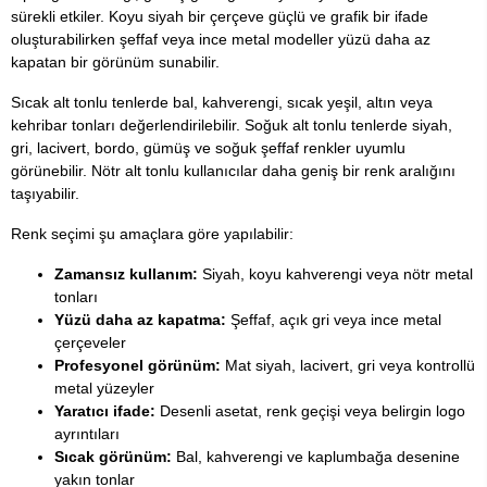
sürekli etkiler. Koyu siyah bir çerçeve güçlü ve grafik bir ifade
oluşturabilirken şeffaf veya ince metal modeller yüzü daha az
kapatan bir görünüm sunabilir.
Sıcak alt tonlu tenlerde bal, kahverengi, sıcak yeşil, altın veya
kehribar tonları değerlendirilebilir. Soğuk alt tonlu tenlerde siyah,
gri, lacivert, bordo, gümüş ve soğuk şeffaf renkler uyumlu
görünebilir. Nötr alt tonlu kullanıcılar daha geniş bir renk aralığını
taşıyabilir.
Renk seçimi şu amaçlara göre yapılabilir:
Zamansız kullanım:
Siyah, koyu kahverengi veya nötr metal
tonları
Yüzü daha az kapatma:
Şeffaf, açık gri veya ince metal
çerçeveler
Profesyonel görünüm:
Mat siyah, lacivert, gri veya kontrollü
metal yüzeyler
Yaratıcı ifade:
Desenli asetat, renk geçişi veya belirgin logo
ayrıntıları
Sıcak görünüm:
Bal, kahverengi ve kaplumbağa desenine
yakın tonlar