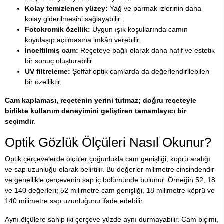
Kolay temizlenen yüzey:
Yağ ve parmak izlerinin daha
kolay giderilmesini sağlayabilir.
Fotokromik özellik:
Uygun ışık koşullarında camın
koyulaşıp açılmasına imkân verebilir.
İnceltilmiş cam:
Reçeteye bağlı olarak daha hafif ve estetik
bir sonuç oluşturabilir.
UV filtreleme:
Şeffaf optik camlarda da değerlendirilebilen
bir özelliktir.
Cam kaplaması, reçetenin yerini tutmaz; doğru reçeteyle
birlikte kullanım deneyimini geliştiren tamamlayıcı bir
seçimdir
.
Optik Gözlük Ölçüleri Nasıl Okunur?
Optik çerçevelerde ölçüler çoğunlukla cam genişliği, köprü aralığı
ve sap uzunluğu olarak belirtilir. Bu değerler milimetre cinsindendir
ve genellikle çerçevenin sap iç bölümünde bulunur. Örneğin 52, 18
ve 140 değerleri; 52 milimetre cam genişliği, 18 milimetre köprü ve
140 milimetre sap uzunluğunu ifade edebilir.
Aynı ölçülere sahip iki çerçeve yüzde aynı durmayabilir. Cam biçimi,