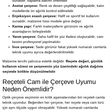
sunabilir; kaplama bakımı önemlidir.
Asetat çerçeve:
Renk ve desen çeşitliliği sağlayabilir; kalın
modellerde ön ağırlık kontrol edilmelidir.
Enjeksiyon esaslı çerçeve:
Hafif ve sportif bir kullanım
sunabilir; malzeme hissi modele göre değişir.
Karma yapı:
Farklı materyallerin görünüm ve ağırlık
avantajlarını birleştirebilir.
Yarım çerçeve:
Daha hafif bir yüz ifadesi oluşturabilir; cam
kesimi profesyonel yapılmalıdır.
İnce çerçeve:
Sade görünür fakat yüksek numaralı camlarla
teknik uyumu ayrıca değerlendirilmelidir.
Malzeme tercihi yalnızca estetik değildir.
Reçete değeri, günlük
kullanım süresi ve çerçevenin yüz üzerindeki ağırlık dağılımı
seçimde birlikte düşünülmelidir
.
Reçeteli Cam ile Çerçeve Uyumu
Neden Önemlidir?
Optik çerçeve seçiminin en kritik aşamalarından biri reçeteli camla
teknik uyumdur. Beğenilen her çerçeve, her reçete veya cam türü
için aynı ölçüde uygun olmayabilir. Yüksek numaralı camlarda