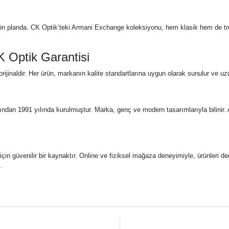
ar ön planda. CK Optik’teki Armani Exchange koleksiyonu, hem klasik hem de t
K Optik Garantisi
inaldir. Her ürün, markanın kalite standartlarına uygun olarak sunulur ve uzu
an 1991 yılında kurulmuştur. Marka, genç ve modern tasarımlarıyla bilinir. Arm
güvenilir bir kaynaktır. Online ve fiziksel mağaza deneyimiyle, ürünleri deney
.