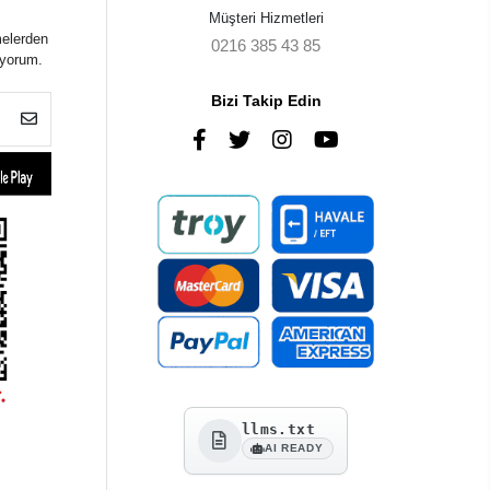
Müşteri Hizmetleri
melerden
0216 385 43 85
iyorum.
Bizi Takip Edin
llms.txt
AI READY