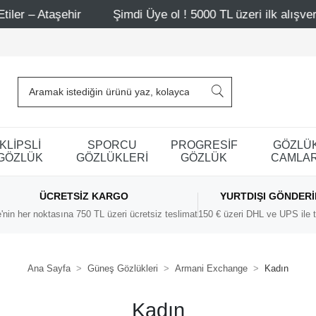
 Ataşehir
Şimdi Üye ol ! 5000 TL üzeri ilk alışverişinde
KLİPSLİ
SPORCU
PROGRESİF
GÖZLÜ
GÖZLÜK
GÖZLÜKLERİ
GÖZLÜK
CAMLAR
ÜCRETSIZ KARGO
YURTDIŞI GÖNDER
'nin her noktasına 750 TL üzeri ücretsiz teslimat
150 € üzeri DHL ve UPS ile t
Ana Sayfa
Güneş Gözlükleri
Armani Exchange
Kadın
Kadın