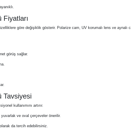
ayanıklı.
Fiyatları
liklere göre değişiklik gösterir. Polarize cam, UV korumalı lens ve aynalı cam 
et görüş sağlar.
ma.
ar.
 Tavsiyesi
yonel kullanımını artırır.
 yuvarlak ve oval çerçeveler önerilir.
arak da tercih edebilirsiniz.