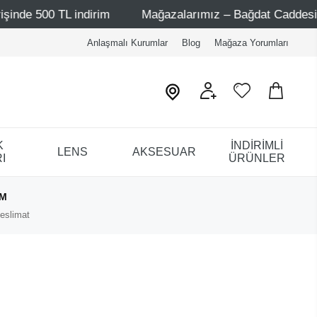
 500 TL indirim
Mağazalarımız – Bağdat Caddesi 1 - Bağd
Anlaşmalı Kurumlar
Blog
Mağaza Yorumları
K
İNDİRİMLİ
LENS
AKSESUAR
I
ÜRÜNLER
IM
eslimat