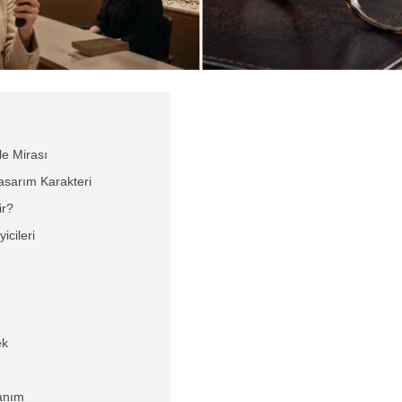
le Mirası
asarım Karakteri
ir?
icileri
ek
lanım