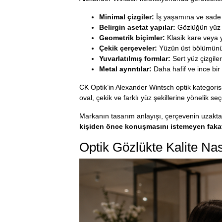
Minimal çizgiler:
İş yaşamına ve sade 
Belirgin asetat yapılar:
Gözlüğün yüz ü
Geometrik biçimler:
Klasik kare veya y
Çekik çerçeveler:
Yüzün üst bölümünü v
Yuvarlatılmış formlar:
Sert yüz çizgile
Metal ayrıntılar:
Daha hafif ve ince bi
CK Optik’in Alexander Wintsch optik kategorisi
oval, çekik ve farklı yüz şekillerine yönelik seç
Markanın tasarım anlayışı, çerçevenin uzakta
kişiden önce konuşmasını istemeyen fakat 
Optik Gözlükte Kalite Nası