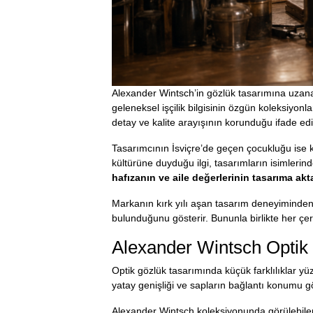
Alexander Wintsch’in gözlük tasarımına uzana
geleneksel işçilik bilgisinin özgün koleksiy
detay ve kalite arayışının korunduğu ifade edil
Tasarımcının İsviçre’de geçen çocukluğu ise k
kültürüne duyduğu ilgi, tasarımların isimleri
hafızanın ve aile değerlerinin tasarıma akt
Markanın kırk yılı aşan tasarım deneyiminden 
bulunduğunu gösterir. Bununla birlikte her çer
Alexander Wintsch Optik 
Optik gözlük tasarımında küçük farklılıklar yüz
yatay genişliği ve sapların bağlantı konumu gö
Alexander Wintsch koleksiyonunda görülebilen