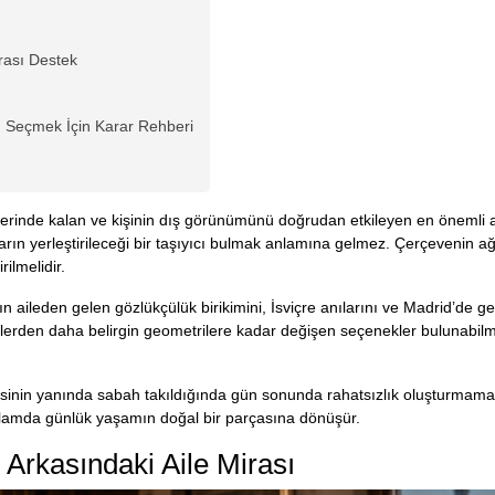
nrası Destek
 Seçmek İçin Karar Rehberi
inde kalan ve kişinin dış görünümünü doğrudan etkileyen en önemli ak
ın yerleştirileceği bir taşıyıcı bulmak anlamına gelmez. Çerçevenin ağı
rilmelidir.
n aileden gelen gözlükçülük birikimini, İsviçre anılarını ve Madrid’de 
llerden daha belirgin geometrilere kadar değişen seçenekler bulunabilme
esinin yanında sabah takıldığında gün sonunda rahatsızlık oluşturmamal
lamda günlük yaşamın doğal bir parçasına dönüşür.
 Arkasındaki Aile Mirası