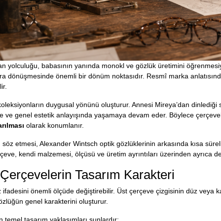
n yolculuğu, babasının yanında monokl ve gözlük üretimini öğrenmesiyle
onlara dönüşmesinde önemli bir dönüm noktasıdır. Resmî marka anlatısı
ir.
oleksiyonların duygusal yönünü oluşturur. Annesi Mireya’dan dinlediği 
nde ve genel estetik anlayışında yaşamaya devam eder. Böylece çerçevele
arılması
olarak konumlanır.
söz etmesi, Alexander Wintsch optik gözlüklerinin arkasında kısa süreli
çeve, kendi malzemesi, ölçüsü ve üretim ayrıntıları üzerinden ayrıca değ
Çerçevelerin Tasarım Karakteri
 ifadesini önemli ölçüde değiştirebilir. Üst çerçeve çizgisinin düz veya 
zlüğün genel karakterini oluşturur.
 temel tasarım yaklaşımları şunlardır: