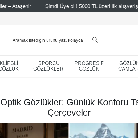
Üye ol ! 5000 TL üzeri ilk alışverişinde 500 TL indirim
KLİPSLİ
SPORCU
PROGRESİF
GÖZLÜ
GÖZLÜK
GÖZLÜKLERİ
GÖZLÜK
CAMLAR
Optik Gözlükler: Günlük Konforu T
Çerçeveler