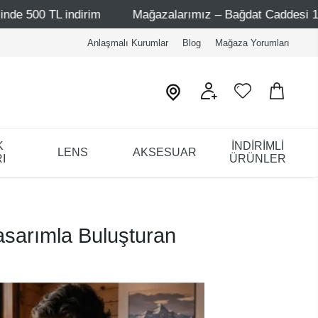
Mağazalarımız – Bağdat Caddesi 1 - Bağdat Caddesi 2 - Nişan
Anlaşmalı Kurumlar
Blog
Mağaza Yorumları
K
İNDİRİMLİ
LENS
AKSESUAR
I
ÜRÜNLER
asarımla Buluşturan