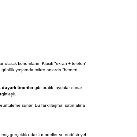
lar olarak konumlanır. Klasik “ekran + telefon”
m ve günlük yaşamda mikro anlarda “hemen
duyarlı öneriler
gibi pratik faydalar sunar.
ginleşir.
i görüntüleme sunar. Bu farklılaşma, satın alma
rılmış gerçeklik odaklı modeller ve endüstriyel