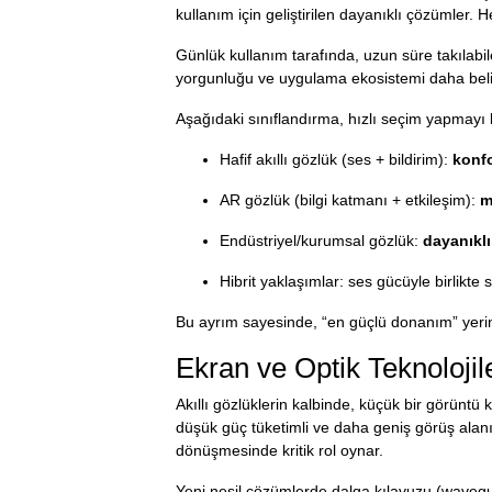
kullanım için geliştirilen dayanıklı çözümler. He
Günlük kullanım tarafında, uzun süre takılabil
yorgunluğu ve uygulama ekosistemi daha belirleyi
Aşağıdaki sınıflandırma, hızlı seçim yapmayı k
Hafif akıllı gözlük (ses + bildirim):
konf
AR gözlük (bilgi katmanı + etkileşim):
m
Endüstriyel/kurumsal gözlük:
dayanıklı
Hibrit yaklaşımlar: ses gücüyle birlikte 
Bu ayrım sayesinde, “en güçlü donanım” yer
Ekran ve Optik Teknolojil
Akıllı gözlüklerin kalbinde, küçük bir görüntü
düşük güç tüketimli ve daha geniş görüş alanı 
dönüşmesinde kritik rol oynar.
Yeni nesil çözümlerde dalga kılavuzu (wavegui