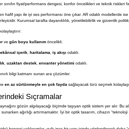
r sınıfın fiyat/performans dengesi, konfor öncelikleri ve teknik riskleri fa
en hafif yapı ile iyi ses performansı öne çıkar. AR odaklı modellerde i
cidir. Kurumsal tarafta dayanıklılık, yönetilebilirlik ve güvenlik politikal
olaylaştırır:
or
ve
gün boyu kullanım
öncelikli.
ekânsal içerik
,
haritalama
,
iş akışı
odaklı.
lık
,
uzaktan destek
,
envanter yönetimi
odaklı.
sınırlı bilgi katmanı sunan ara çözümler.
ine
en az sürtünmeyle en çok fayda
sağlayacak türü seçmek kolaylaşı
erindeki Sıçramalar
 kaynağını gözün algılayacağı biçimde taşıyan optik sistem yer alır. Bu
sunarken ağırlığı artırmamaktır. İyi bir optik tasarım, cihazın “teknolo
de) benzeri yaklaşımlar, ışığı ince bir yapı içinde yönlendirerek daha