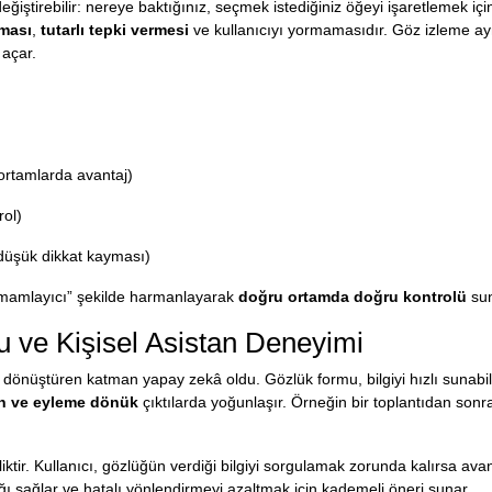
değiştirebilir: nereye baktığınız, seçmek istediğiniz öğeyi işaretlemek iç
ması
,
tutarlı tepki vermesi
ve kullanıcıyı yormamasıdır. Göz izleme ayn
 açar.
ortamlarda avantaj)
rol)
 düşük dikkat kayması)
“tamamlayıcı” şekilde harmanlayarak
doğru ortamda doğru kontrolü
sun
 ve Kişisel Asistan Deneyimi
ızlı dönüştüren katman yapay zekâ oldu. Gözlük formu, bilgiyi hızlı sunabil
n ve eyleme dönük
çıktılarda yoğunlaşır. Örneğin bir toplantıdan sonra 
iktir. Kullanıcı, gözlüğün verdiği bilgiyi sorgulamak zorunda kalırsa avan
flığı sağlar ve hatalı yönlendirmeyi azaltmak için kademeli öneri sunar.