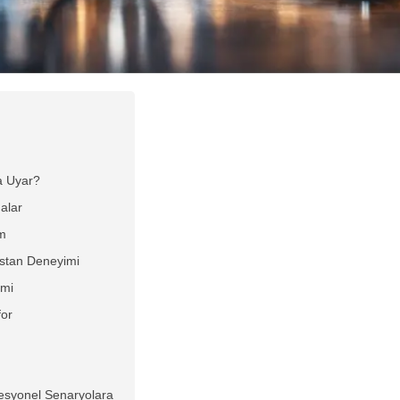
ya Uyar?
alar
im
istan Deneyimi
imi
for
fesyonel Senaryolara