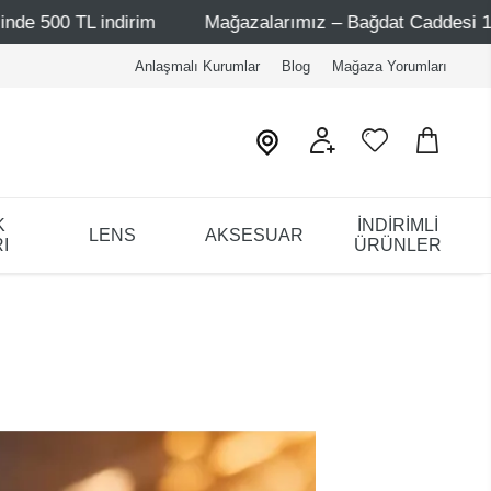
rim
Mağazalarımız – Bağdat Caddesi 1 - Bağdat Caddesi
Anlaşmalı Kurumlar
Blog
Mağaza Yorumları
K
İNDİRİMLİ
LENS
AKSESUAR
I
ÜRÜNLER