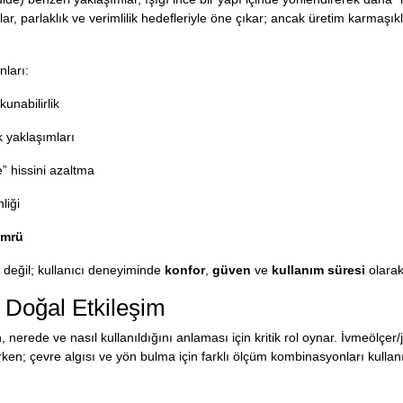
r, parlaklık ve verimlilik hedefleriyle öne çıkar; ancak üretim karmaşıkl
nları:
unabilirlik
 yaklaşımları
” hissini azaltma
liği
ömrü
y değil; kullanıcı deneyiminde
konfor
,
güven
ve
kullanım süresi
olarak
 Doğal Etkileşim
 nerede ve nasıl kullanıldığını anlaması için kritik rol oynar. İvmeölçer/
ken; çevre algısı ve yön bulma için farklı ölçüm kombinasyonları kullan