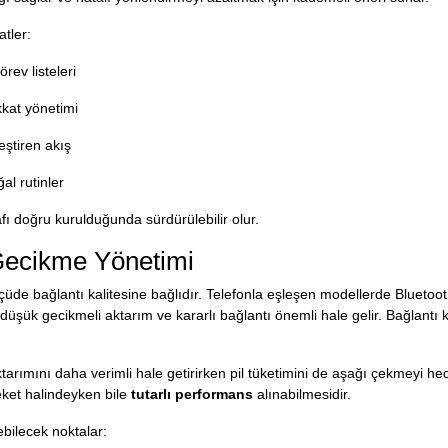
tler:
rev listeleri
kkat yönetimi
eştiren akış
al rutinler
rafı doğru kurulduğunda sürdürülebilir olur.
 Gecikme Yönetimi
ölçüde bağlantı kalitesine bağlıdır. Telefonla eşleşen modellerde Bluetooth
i, düşük gecikmeli aktarım ve kararlı bağlantı önemli hale gelir. Bağlan
ktarımını daha verimli hale getirirken pil tüketimini de aşağı çekmeyi hed
eket halindeyken bile
tutarlı performans
alınabilmesidir.
ebilecek noktalar: