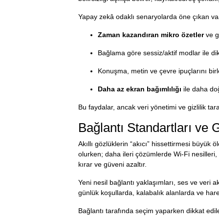
Yapay zekâ odaklı senaryolarda öne çıkan vaa
Zaman kazandıran mikro özetler
ve gö
Bağlama göre sessiz/aktif modlar ile di
Konuşma, metin ve çevre ipuçlarını birl
Daha az ekran bağımlılığı
ile daha doğ
Bu faydalar, ancak veri yönetimi ve gizlilik ta
Bağlantı Standartları ve
Akıllı gözlüklerin “akıcı” hissettirmesi büyük 
olurken; daha ileri çözümlerde Wi-Fi nesiller
kırar ve güveni azaltır.
Yeni nesil bağlantı yaklaşımları, ses ve veri a
günlük koşullarda, kalabalık alanlarda ve har
Bağlantı tarafında seçim yaparken dikkat edil