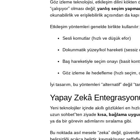
Göz izleme teknolojisi, etkileşim dilini kökten 
“çalışıyor” olması değil;
yanlış seçim yapma
okunabilirlik ve erişilebilirlik açısından da kapı
Etkileşim yöntemleri genelde birlikte kullanılır:
Sesli komutlar (hızlı ve düşük efor)
Dokunmatik yüzey/kol hareketi (sessiz 
Baş hareketiyle seçim onayı (basit kont
Göz izleme ile hedefleme (hızlı seçim,
İyi tasarım, bu yöntemleri “alternatif” değil 
Yapay Zekâ Entegrasyonu
Yeni teknolojiler içinde akıllı gözlükleri en h
uzun sohbet”ten ziyade
kısa, bağlama uygu
ya da bir görevin adımlarını sıralama gibi.
Bu noktada asıl mesele “zeka” değil, güvenilirl
belirsizliği açıkça belirtir, kaynak/sureç şeffa