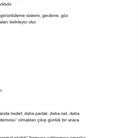
rklıdır.
se görüntüleme sistemi, gecikme, göz
arı belirleyici olur.
r.
 alanda hedef; daha parlak, daha net, daha
ji demosu” olmaktan çıkıp günlük bir araca
 “normal gözlük” formuna yaklaşmayı amaçlar.