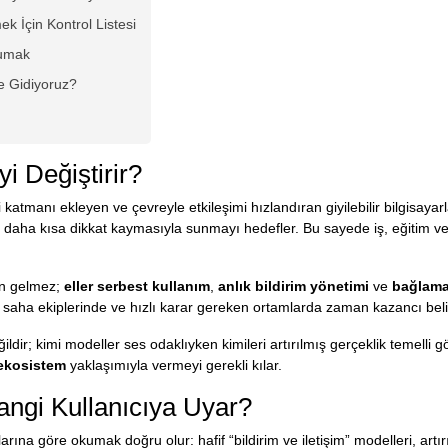
 İçin Kontrol Listesi
rumak
e Gidiyoruz?
yi Değiştirir?
i katmanı ekleyen ve çevreyle etkileşimi hızlandıran giyilebilir bilgisayar
i ve daha kısa dikkat kaymasıyla sunmayı hedefler. Bu sayede iş, eğiti
en gelmez;
eller serbest kullanım
,
anlık bildirim yönetimi
ve
bağlama 
 saha ekiplerinde ve hızlı karar gereken ortamlarda zaman kazancı belir
eğildir; kimi modeller ses odaklıyken kimileri artırılmış gerçeklik temell
 ekosistem
yaklaşımıyla vermeyi gerekli kılar.
Hangi Kullanıcıya Uyar?
arına göre okumak doğru olur: hafif “bildirim ve iletişim” modelleri, artı