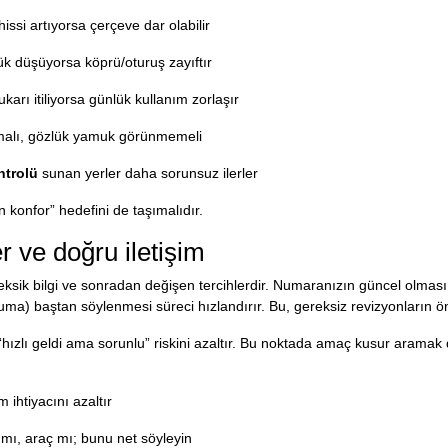
issi artıyorsa çerçeve dar olabilir
ük düşüyorsa köprü/oturuş zayıftır
rı itiliyorsa günlük kullanım zorlaşır
urmalı, gözlük yamuk görünmemeli
ntrolü
sunan yerler daha sorunsuz ilerler
 konfor” hedefini de taşımalıdır.
er ve doğru iletişim
eksik bilgi ve sonradan değişen tercihlerdir. Numaranızın güncel olması
uma) baştan söylenmesi süreci hızlandırır. Bu, gereksiz revizyonların 
 “hızlı geldi ama sorunlu” riskini azaltır. Bu noktada amaç kusur aramak 
 ihtiyacını azaltır
 mı, araç mı; bunu net söyleyin