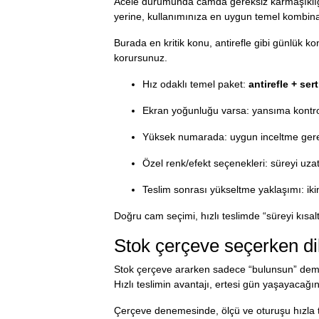
Acele durumunda camda gereksiz karmaşıklığı 
yerine, kullanımınıza en uygun temel kombinasyo
Burada en kritik konu, antirefle gibi günlük ko
korursunuz.
Hız odaklı temel paket:
antirefle + se
Ekran yoğunluğu varsa: yansıma kontrol
Yüksek numarada: uygun inceltme gerekli
Özel renk/efekt seçenekleri: süreyi uzata
Teslim sonrası yükseltme yaklaşımı: iki
Doğru cam seçimi, hızlı teslimde “süreyi kıs
Stok çerçeve seçerken di
Stok çerçeve ararken sadece “bulunsun” demek
Hızlı teslimin avantajı, ertesi gün yaşayacağı
Çerçeve denemesinde, ölçü ve oturuşu hızla tes