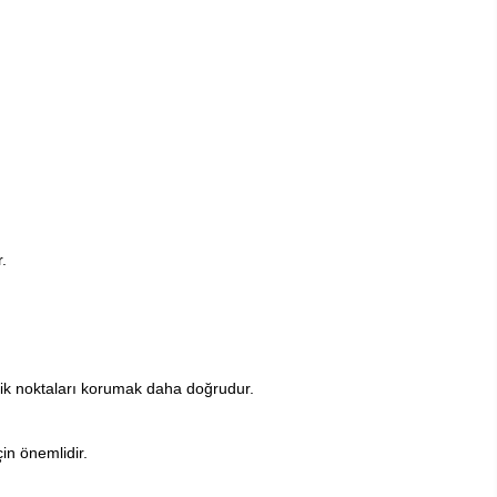
.
itik noktaları korumak daha doğrudur.
in önemlidir.