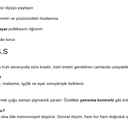
niz ölçüyü paylaşın
 simetri ve yüzünüzdeki hizalanma
ayar
politikasını öğrenin
 de korur.
S.S
hızlı senaryoda süre kısalır; özel üretim gerektiren camlarda uzayabilir
?
e; malzeme, işçilik ve ayar süreçleriyle belirlenir.
çmek çoğu zaman pişmanlık yaratır. Özellikle
yansıma kontrolü
gibi kr
mu?
lim olsa bile memnuniyeti düşürür. Güncel ölçüm, hem hız hem doğruluk iç