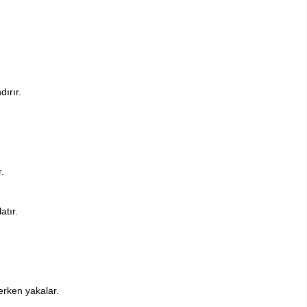
ırır.
.
atır.
erken yakalar.