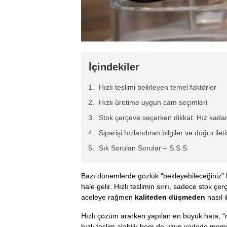
İçindekiler
Hızlı teslimi belirleyen temel faktörler
Hızlı üretime uygun cam seçimleri
Stok çerçeve seçerken dikkat: Hız kada
Siparişi hızlandıran bilgiler ve doğru ilet
Sık Sorulan Sorular – S.S.S
Bazı dönemlerde gözlük “bekleyebileceğiniz” bi
hale gelir. Hızlı teslimin sırrı, sadece stok çe
aceleye rağmen
kaliteden düşmeden
nasıl i
Hızlı çözüm ararken yapılan en büyük hata, “n
hızlı teslim alabilir hem de uzun vadede memn