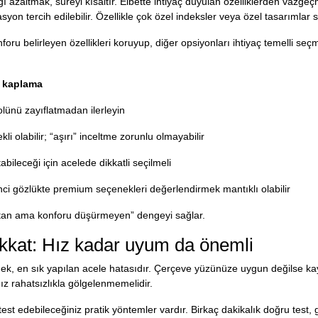
azaltmak, süreyi kısaltır. Elbette ihtiyaç duyulan özelliklerden vazg
n tercih edilebilir. Özellikle çok özel indeksler veya özel tasarımlar sü
nforu belirleyen özellikleri koruyup, diğer opsiyonları ihtiyaç temelli s
rt kaplama
ünü zayıflatmadan ilerleyin
 olabilir; “aşırı” inceltme zorunlu olmayabilir
bileceği için acelede dikkatli seçilmeli
nci gözlükte premium seçenekleri değerlendirmek mantıklı olabilir
altan ama konforu düşürmeyen” dengeyi sağlar.
kkat: Hız kadar uyum da önemli
, en sık yapılan acele hatasıdır. Çerçeve yüzünüze uygun değilse kaym
nız rahatsızlıkla gölgelenmemelidir.
t edebileceğiniz pratik yöntemler vardır. Birkaç dakikalık doğru test, 