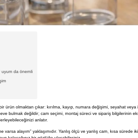
r uyum da önemli
işim
r ürün olmaktan çıkar: kırılma, kayıp, numara değişimi, seyahat veya iş 
rçeve bulmak değildir; cam seçimi, montaj süreci ve sipariş bilgilerinin ek
lerleyebileceğinizi anlatır.
e varsa alayım” yaklaşımıdır. Yanlış ölçü ve yanlış cam, kısa sürede ik
un kalacağınız bir gözlüğe ulaşabilirsiniz.