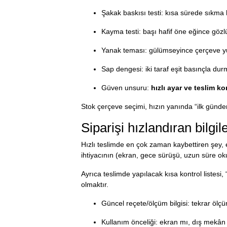
Şakak baskısı testi: kısa sürede sıkma h
Kayma testi: başı hafif öne eğince gözl
Yanak teması: gülümseyince çerçeve yuka
Sap dengesi: iki taraf eşit basınçla d
Güven unsuru:
hızlı ayar ve teslim ko
Stok çerçeve seçimi, hızın yanında “ilk günden
Siparişi hızlandıran bilgil
Hızlı teslimde en çok zaman kaybettiren şey, 
ihtiyacının (ekran, gece sürüşü, uzun süre ok
Ayrıca teslimde yapılacak kısa kontrol listesi,
olmaktır.
Güncel reçete/ölçüm bilgisi: tekrar ölçüm
Kullanım önceliği: ekran mı, dış mekân