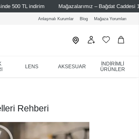
rim
Mağazalarımız – Bağdat Caddesi 1 - Bağdat Caddesi
Anlaşmalı Kurumlar
Blog
Mağaza Yorumları
K
İNDİRİMLİ
LENS
AKSESUAR
I
ÜRÜNLER
lleri Rehberi