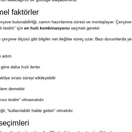
mel faktörler
erçeve bulunabilirliği, camın hazırlanma süresi ve montaj/ayar. Çerçeve
ı teslim” için
en hızlı kombinasyonu
seçmek gerekir.
çerçeve ölçüsü gibi bilgiler net değilse süreç uzar. Bazı durumlarda ye
an adım
göre daha hızlı ilerler
ye sırası süreyi etkileyebilir
 işlem demektir
sız teslim” olmamalıdır
l, “kullanılabilir halde gelsin” olmalıdır.
seçimleri