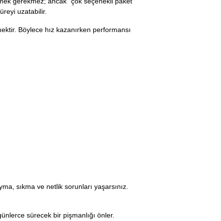
eçmek gerekmez; ancak “çok seçenekli paket”
reyi uzatabilir.
eçmektir. Böylece hız kazanırken performansı
a, sıkma ve netlik sorunları yaşarsınız.
günlerce sürecek bir pişmanlığı önler.