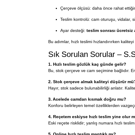
Çerçeve ölçüsü: daha önce rahat ettiği
Teslim kontrolü: cam oturuşu, vidalar,
Ayar desteği:
teslim sonrası ücretsiz 
Bu adımlar, hızlı teslimi hızlandırırken kaliteyi
Sık Sorulan Sorular – S.
1. Hızlı teslim gözlük kaç günde gelir?
Bu, stok çerçeve ve cam seçimine bağlıdır. En 
2. Stok çerçeve almak kaliteyi düşürür mü
Hayır, stok sadece bulunabilirliği anlatır. Kalit
3. Acelede camdan kısmak doğru mu?
Konforu belirleyen temel özelliklerden vazge
4. Reçetem eskiyse hızlı teslim yine olur 
Eski reçete risklidir; yanlış numara hızlı tes
5. Online hızlı teslim mantıklı mı?