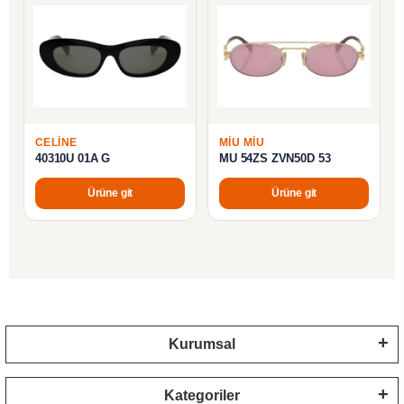
CELINE
MIU MIU
40310U 01A G
MU 54ZS ZVN50D 53
Ürüne git
Ürüne git
Kurumsal
Kategoriler