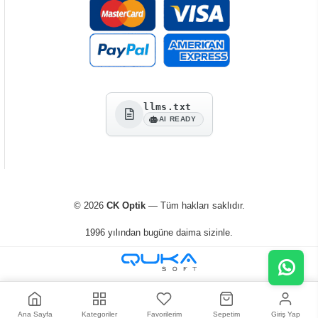
llms.txt
AI READY
© 2026
CK Optik
— Tüm hakları saklıdır.
1996 yılından bugüne daima sizinle.
Ana Sayfa
Kategoriler
Favorilerim
Sepetim
Giriş Yap