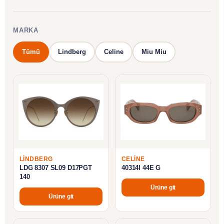
MARKA
Tümü
Lindberg
Celine
Miu Miu
LINDBERG
CELINE
LDG 8307 SL09 D17PGT
40314I 44E G
140
Ürüne git
Ürüne git