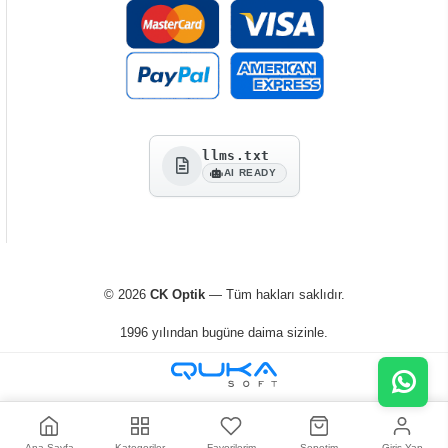
llms.txt
AI READY
© 2026
CK Optik
— Tüm hakları saklıdır.
1996 yılından bugüne daima sizinle.
Ana Sayfa
Kategoriler
Favorilerim
Sepetim
Giriş Yap