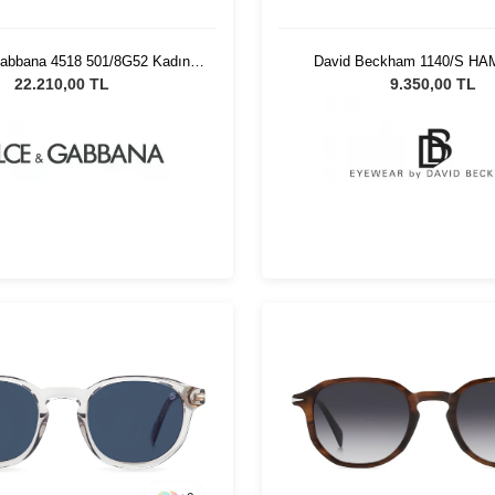
abbana 4518 501/8G52 Kadın
David Beckham 1140/S HAM
Güneş Gözlüğü
Unisex Güneş Gözlü
22.210,00 TL
9.350,00 TL