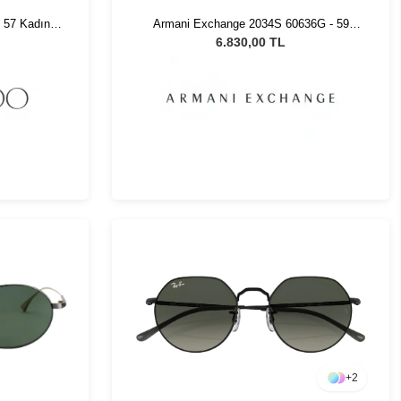
 57 Kadın
Armani Exchange 2034S 60636G - 59
Unisex Güneş Gözlüğü
6.830,00 TL
+
2