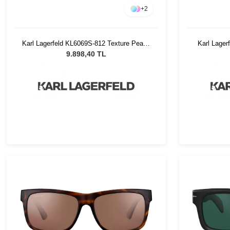
+
2
Karl Lagerfeld KL6069S-812 Texture Peach
Karl Lager
Kadın Güneş Gözlüğü
9.898,40 TL