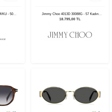
/KU - 50
Jimmy Choo 4013D 30088G - 57 Kadın
ğü
Güneş Gözlüğü
18.795,00 TL