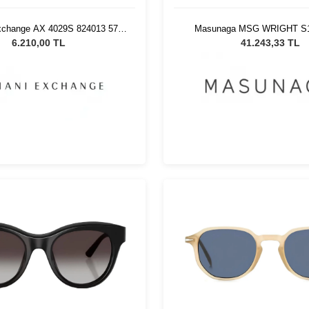
xchange AX 4029S 824013 57
Masunaga MSG WRIGHT S12
adın Güneş Gözlüğü
Unisex Güneş Gözlü
6.210,00 TL
41.243,33 TL