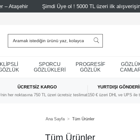
Şimdi Üye ol ! 5000 TL üzeri ilk alışverişinde 500 TL indir
KLİPSLİ
SPORCU
PROGRESİF
GÖZLÜ
GÖZLÜK
GÖZLÜKLERİ
GÖZLÜK
CAMLAR
ÜCRETSIZ KARGO
YURTDIŞI GÖNDER
'nin her noktasına 750 TL üzeri ücretsiz teslimat
150 € üzeri DHL ve UPS ile t
Ana Sayfa
Tüm Ürünler
Tüm Ürünler