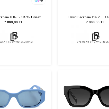
+
9
ckham 1007/S KB749 Unisex
David Beckham 1140/S EX4
Güneş Gözlüğü
Güneş Gözlüğü
7.860,00 TL
7.860,00 TL