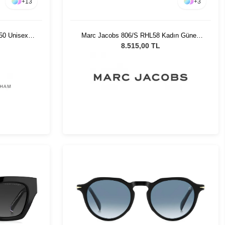
+
13
+
3
50 Unisex
Marc Jacobs 806/S RHL58 Kadın Güneş
Gözlüğü
8.515,00 TL