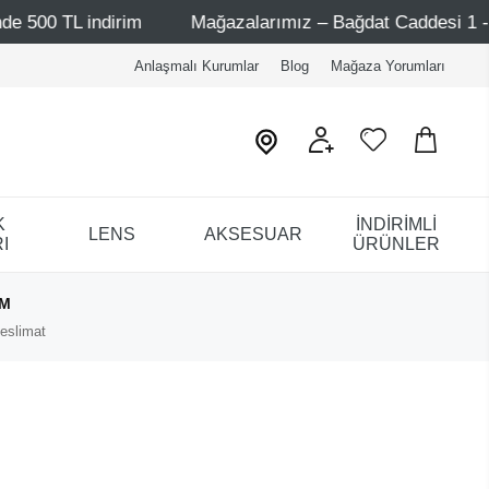
im
Mağazalarımız – Bağdat Caddesi 1 - Bağdat Caddesi 2
Anlaşmalı Kurumlar
Blog
Mağaza Yorumları
K
İNDİRİMLİ
LENS
AKSESUAR
I
ÜRÜNLER
IM
eslimat