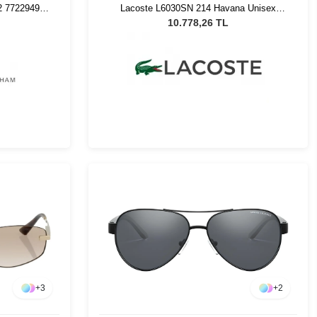
2 7722949
Lacoste L6030SN 214 Havana Unisex
ğü
Güneş Gözlüğü
10.778,26 TL
+
3
+
2