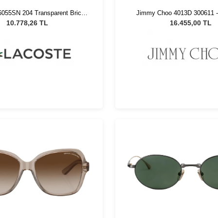
6055SN 204 Transparent Brick
Jimmy Choo 4013D 300611 -
nisex Güneş Gözlüğü
Güneş Gözlüğü
10.778,26 TL
16.455,00 TL