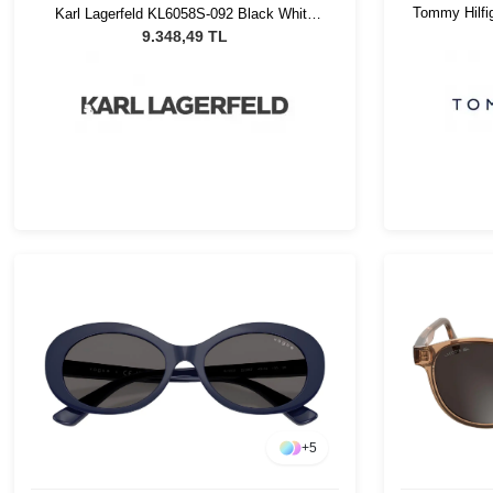
Tommy Hilfi
Karl Lagerfeld KL6058S-092 Black White
Trilayer Kadın Güneş Gözlüğü
9.348,49 TL
+
5