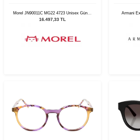
Morel JN90011C MG22 4723 Unisex Güneş
Armani E
Gözlüğü
K
16.497,33 TL