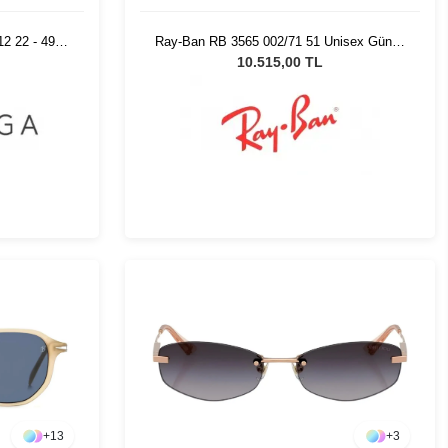
 22 - 49
Ray-Ban RB 3565 002/71 51 Unisex Güneş
ğü
Gözlüğü
10.515,00 TL
+
13
+
3