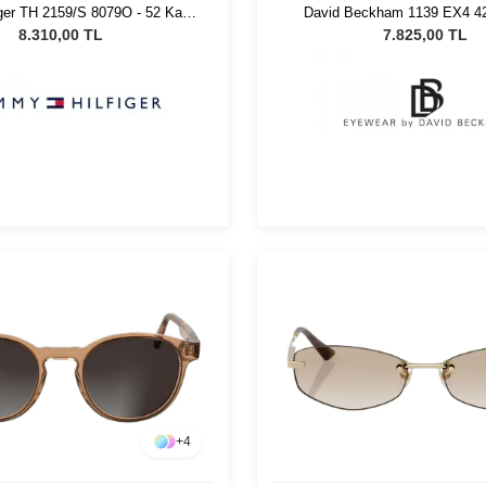
ger TH 2159/S 8079O - 52 Kadın
David Beckham 1139 EX4 4
Güneş Gözlüğü
Unisex Güneş Gözlü
8.310,00 TL
7.825,00 TL
+
4