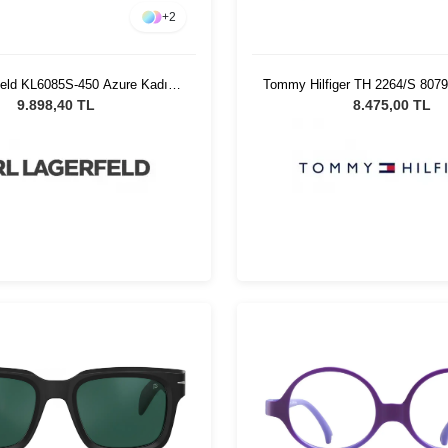
+
2
feld KL6085S-450 Azure Kadın
Tommy Hilfiger TH 2264/S 8079
Güneş Gözlüğü
Güneş Gözlüğü
9.898,40 TL
8.475,00 TL