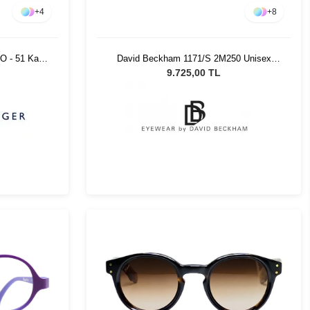
+
4
+
8
O - 51 Kadın
David Beckham 1171/S 2M250 Unisex
Güneş Gözlüğü
9.725,00 TL