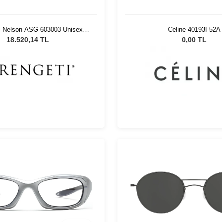
i Nelson ASG 603003 Unisex
Celine 40193I 52A
Güneş Gözlüğü
18.520,14 TL
0,00 TL