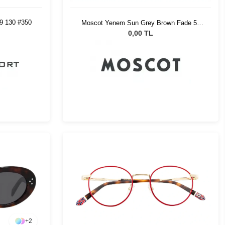
19 130 #350
Moscot Yenem Sun Grey Brown Fade 50
Chest Fade
0,00 TL
+
2