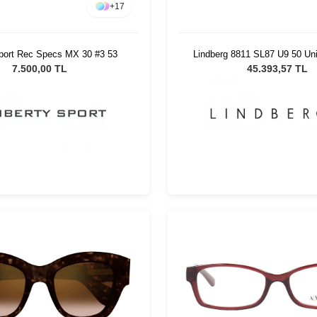
+
17
Sport Rec Specs MX 30 #3 53
Lindberg 8811 SL87 U9 50 Un
Gözlüğü
7.500,00 TL
45.393,57 TL