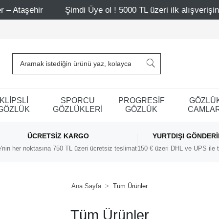
Şimdi Üye ol ! 5000 TL üzeri ilk alışverişinde 500 TL indi
KLİPSLİ
SPORCU
PROGRESİF
GÖZLÜ
GÖZLÜK
GÖZLÜKLERİ
GÖZLÜK
CAMLAR
ÜCRETSIZ KARGO
YURTDIŞI GÖNDER
'nin her noktasına 750 TL üzeri ücretsiz teslimat
150 € üzeri DHL ve UPS ile t
Ana Sayfa
Tüm Ürünler
Tüm Ürünler