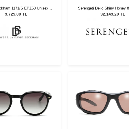
ckham 1171/S EPZ50 Unisex
Serengeti Delio Shiny Honey 
Güneş Gözlüğü
Güneş Gözlüğü
9.725,00 TL
32.149,20 TL