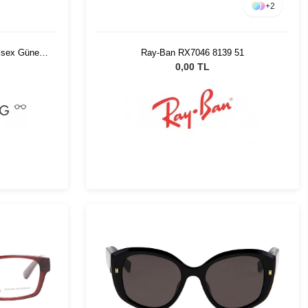
+
2
isex Güneş
Ray-Ban RX7046 8139 51
0,00 TL