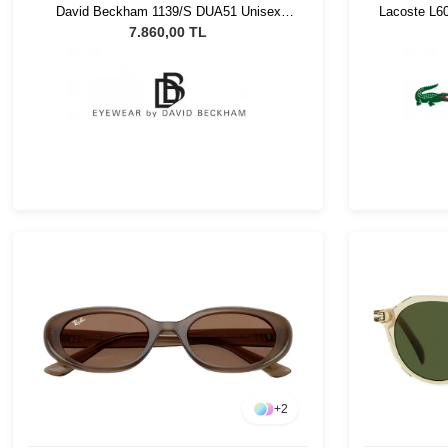
David Beckham 1139/S DUA51 Unisex
Lacoste L6
Güneş Gözlüğü
7.860,00 TL
+
2