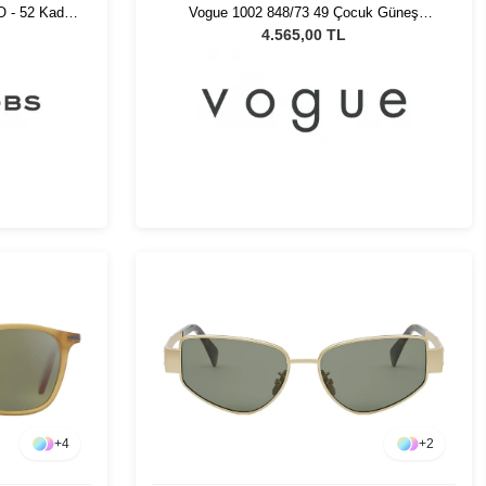
 - 52 Kadın
Vogue 1002 848/73 49 Çocuk Güneş
Gözlüğü
4.565,00 TL
+
4
+
2