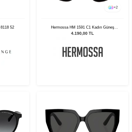
+
2
 8118 52
Hermossa HM 1591 C1 Kadın Güneş
Gözlüğü
4.190,00 TL