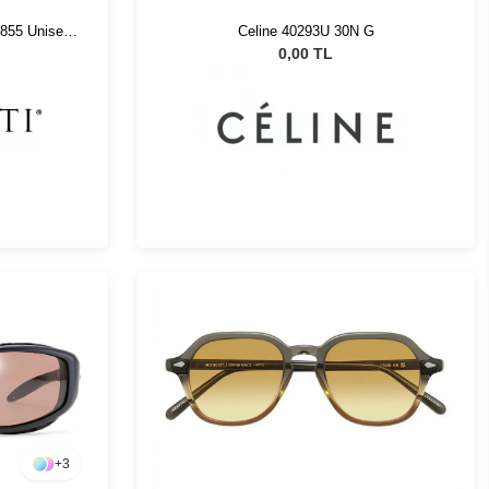
8855 Unisex
Celine 40293U 30N G
0,00 TL
+
3