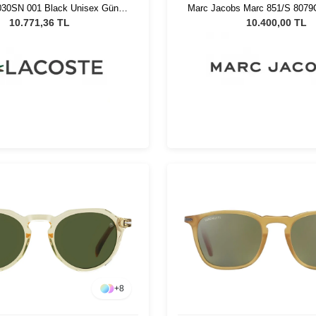
030SN 001 Black Unisex Güneş
Marc Jacobs Marc 851/S 8079O
Gözlüğü
Güneş Gözlüğü
10.771,36 TL
10.400,00 TL
+
8