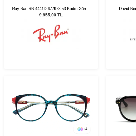
Ray-Ban RB 4441D 677973 53 Kadın Güneş
David Be
Gözlüğü
9.955,00 TL
+
4