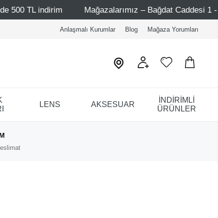
rim
Mağazalarımız – Bağdat Caddesi 1 - Bağdat Caddesi 
Anlaşmalı Kurumlar
Blog
Mağaza Yorumları
K
İNDİRİMLİ
LENS
AKSESUAR
I
ÜRÜNLER
IM
eslimat