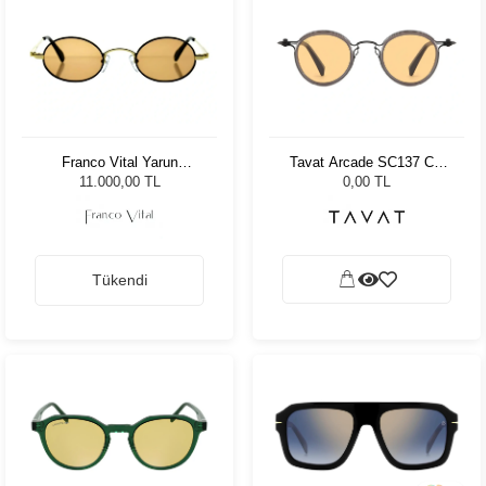
Franco Vital Yarun
Tavat Arcade SC137 Col
BLK/GLD Unisex Güneş
BSL 46
11.000,00 TL
0,00 TL
Gözlüğü
Tükendi