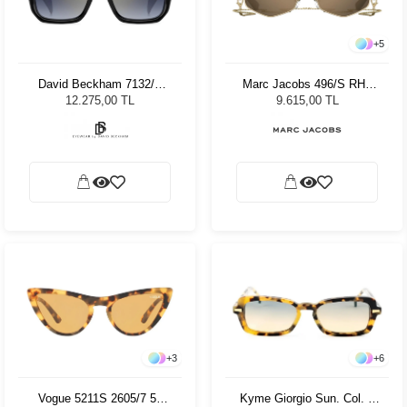
+
5
David Beckham 7132/S
Marc Jacobs 496/S RHL
8071V Erkek Güneş
Kadın Güneş Gözlüğü
12.275,00 TL
9.615,00 TL
Gözlüğü
+
3
+
6
Vogue 5211S 2605/7 54
Kyme Giorgio Sun. Col. 3