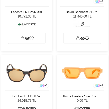
+
6
Lacoste L6052SN 301
David Beckham 7127/S
Trans Green Unisex Güneş
WR7/1V - 54 Erkek Güneş
10.771,36 TL
11.440,00 TL
Gözlüğü
Gözlüğü
+
2
+
3
Tom Ford FT1180 52E
Kyme Beaters Sun. Col. 05
Unisex Güneş Gözlüğü
Kadın Güneş Gözlüğü
24.015,73 TL
0,00 TL