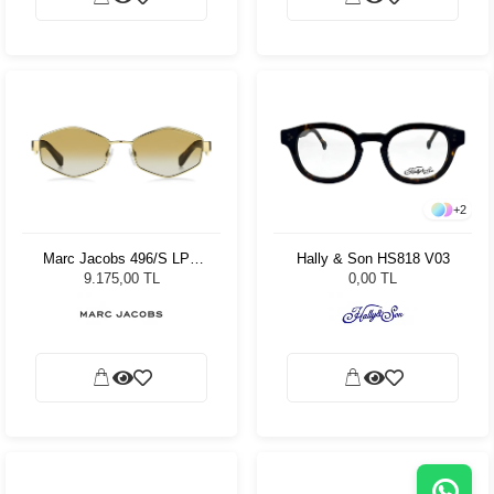
+
2
Marc Jacobs 496/S LPE
Hally & Son HS818 V03
Kadın Güneş Gözlüğü
9.175,00 TL
0,00 TL