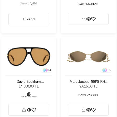
Tükendi
+
4
+
5
David Beckham
Marc Jacobs 496/S RHL
99/Voyager XWY/VS - 61
Kadın Güneş Gözlüğü
14.580,00 TL
9.615,00 TL
Unisex Güneş Gözlüğü