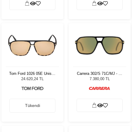
Tom Ford 1026 05E Unisex
Carrera 302/S 71C/MJ - 59
Güneş Gözlüğü
Erkek Güneş Gözlüğü
24.620,24 TL
7.380,00 TL
Tükendi