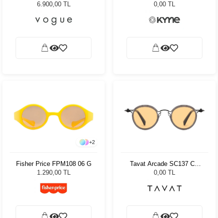
Kadın Güneş Gözlüğü
Kadın Güneş Gözlüğü
6.900,00 TL
0,00 TL
+
2
Fisher Price FPM108 06 G
Tavat Arcade SC137 Col
BSL-SO
1.290,00 TL
0,00 TL