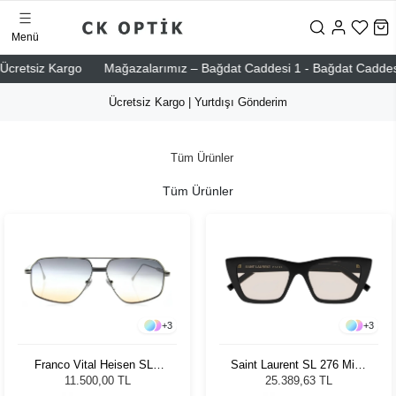
Menü
etsiz Kargo
Mağazalarımız – Bağdat Caddesi 1 - Bağdat Caddesi 2 - N
Ücretsiz Kargo | Yurtdışı Gönderim
Tüm Ürünler
Tüm Ürünler
+
3
+
3
Franco Vital Heisen SLV
Saint Laurent SL 276 Mica
Unisex Güneş Gözlüğü
038 Kadın Güneş Gözlüğü
11.500,00 TL
25.389,63 TL