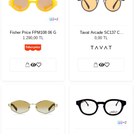
+
2
Fisher Price FPM108 06 G
Tavat Arcade SC137 Col
BSL-SO
1.290,00 TL
0,00 TL
+
2