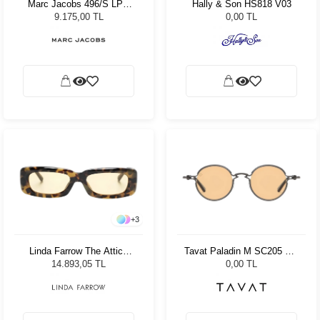
Marc Jacobs 496/S LPE
Hally & Son HS818 V03
Kadın Güneş Gözlüğü
9.175,00 TL
0,00 TL
+
3
Linda Farrow The Attico
Tavat Paladin M SC205 Col
Mini Marfa Lemon/Yellow
VLN SG
14.893,05 TL
0,00 TL
Gold/Brown Kadın Güneş
Gözlüğü