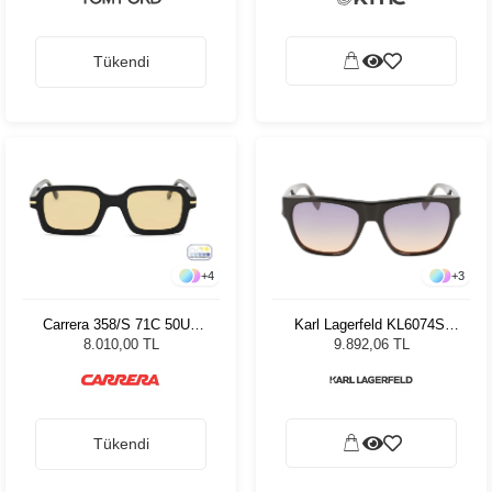
Tükendi
+
4
+
3
Carrera 358/S 71C 50UK
Karl Lagerfeld KL6074S-
Unisex Güneş Gözlüğü
001 Black Kadın Güneş
8.010,00 TL
9.892,06 TL
Gözlüğü
Tükendi