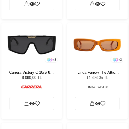
+
3
+
3
Carrera Victory C 18/S 807
Linda Farrow The Attico
99 Kadın Güneş Gözlüğü
Mini Marfa Orange/Silver -
8.090,00 TL
14.893,05 TL
Orange Kadın Güneş
Gözlüğü