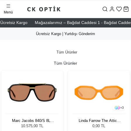
Menü
cretsiz Kargo
Mağazalarımız – Bağdat Caddesi 1 - Bağdat Caddesi 2 -
Ücretsiz Kargo | Yurtdışı Gönderim
Tüm Ürünler
Tüm Ürünler
+
3
Marc Jacobs 840/S 8LZ
Linda Farrow The Attico
6060 Unisex Güneş
İrene Orange/Silver -
10.575,00 TL
0,00 TL
Gözlüğü
Orange Kadın Güneş