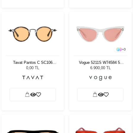
+
3
Tavat Pantos C SC106
Vogue 5211S W74584 54
BTH SO
Kadın Güneş Gözlüğü
0,00 TL
6.900,00 TL