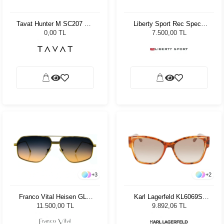
Tavat Hunter M SC207 Col
Liberty Sport Rec Specs
BCH SV
RECOİL 205 67
0,00 TL
7.500,00 TL
+
3
+
2
Franco Vital Heisen GLD
Karl Lagerfeld KL6069S-
Unisex Güneş Gözlüğü
812 Texture Peach Kadın
11.500,00 TL
9.892,06 TL
Güneş Gözlüğü