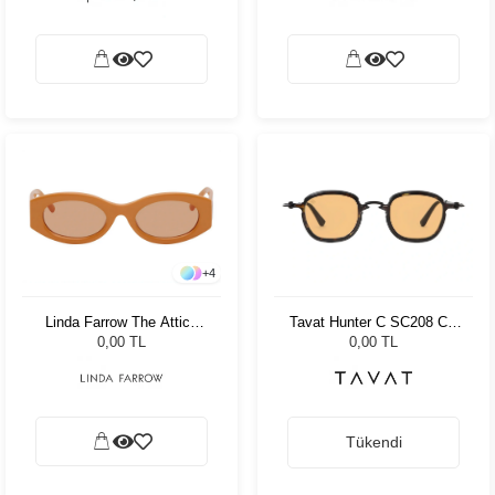
+
4
Tavat Hunter C SC208 Col
Linda Farrow The Attico
BTH-SO
Berta Orange/Silver -
0,00 TL
0,00 TL
Orange Kadın Güneş
Gözlüğü
Tükendi