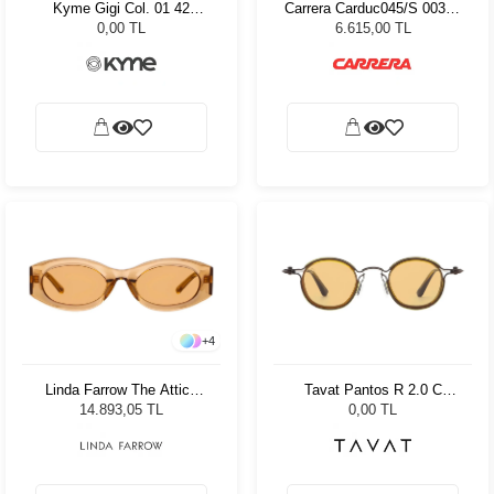
Kyme Gigi Col. 01 42
Carrera Carduc045/S 00356
Unisex Güneş Gözlüğü
Erkek Güneş Gözlüğü
0,00 TL
6.615,00 TL
+
4
Linda Farrow The Attico
Tavat Pantos R 2.0 C
Berta Sand/Gold - Sand
SC119 Col RYG-SI
14.893,05 TL
0,00 TL
Lens Kadın Güneş Gözlüğü