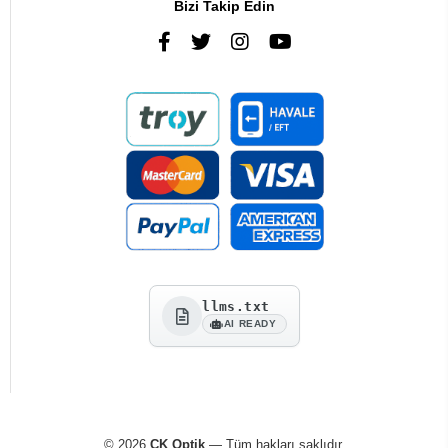
Bizi Takip Edin
llms.txt
AI READY
© 2026
CK Optik
— Tüm hakları saklıdır.