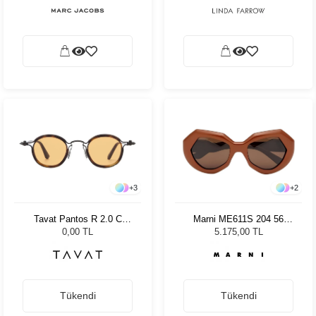
Gözlüğü
+
3
+
2
Tavat Pantos R 2.0 C
Marni ME611S 204 56
SCC119 BTH-SO
Kadın Güneş Gözlüğü
0,00 TL
5.175,00 TL
Tükendi
Tükendi