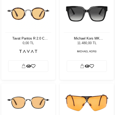
Tavat Pantos R 2.0 C
Michael Kors MK
SC119 Col BTH-SO
0MK2170U 30058G 54
0,00 TL
11.480,00 TL
Kadın Güneş Gözlüğü