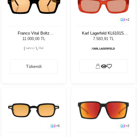
+
2
Franco Vital Boltz
Karl Lagerfeld KL6101S-
BLK/BLK Unisex Güneş
800 Orange Kadın Güneş
11.000,00 TL
7.583,91 TL
Gözlüğü
Gözlüğü
Tükendi
+
6
+
2