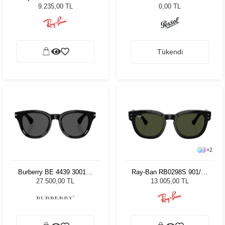
49 Unisex Güneş Gözlüğü
9.235,00 TL
0,00 TL
Tükendi
+
2
Burberry BE 4439 300187
Ray-Ban RB0298S 901/31
51 Unisex Güneş Gözlüğü
53 Unisex Güneş Gözlüğü
27.500,00 TL
13.005,00 TL