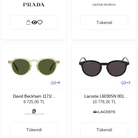
Tükendi
+
8
+
3
David Beckham 1171/S
Lacoste L6030SN 001
EPZ50 Unisex Güneş
Black Unisex Güneş
9.725,00 TL
10.778,26 TL
Gözlüğü
Gözlüğü
Tükendi
Tükendi