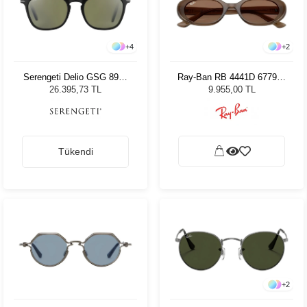
+
4
+
2
Serengeti Delio GSG 8947
Ray-Ban RB 4441D 677973
Unisex Güneş Gözlüğü
53 Kadın Güneş Gözlüğü
26.395,73 TL
9.955,00 TL
Tükendi
+
2