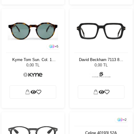
+
5
Kyme Tom Sun. Col. 15
David Beckham 7113 807
Unisex Güneş Gözlüğü
4921 75398
0,00 TL
0,00 TL