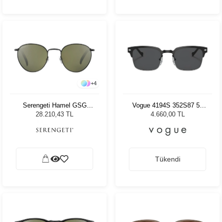
+
4
Serengeti Hamel GSG
Vogue 4194S 352S87 52
8925 Unisex Güneş
Kadın Güneş Gözlüğü
28.210,43 TL
4.660,00 TL
Gözlüğü
Tükendi