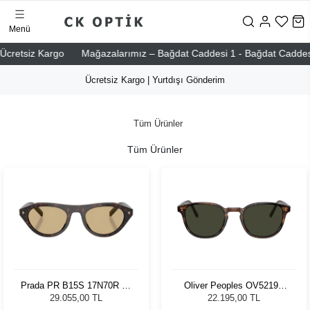
Menü
etsiz Kargo
Mağazalarımız – Bağdat Caddesi 1 - Bağdat Caddesi 2 - N
Ücretsiz Kargo | Yurtdışı Gönderim
Tüm Ürünler
Tüm Ürünler
Prada PR B15S 17N70R 51
Oliver Peoples OV5219S
Kadın Güneş Gözlüğü
1724P1 49 Unisex Güneş
29.055,00 TL
22.195,00 TL
Gözlüğü