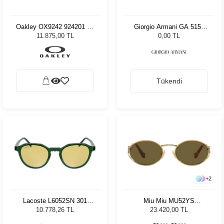
Oakley OX9242 924201 52
Giorgio Armani GA 5155
Erkek Güneş Gözlüğü
3003 49
11.875,00 TL
0,00 TL
Tükendi
+
2
Lacoste L6052SN 301
Miu Miu MU52YS
Trans Green Unisex Güneş
7OE01T54 Kadın Güneş
10.778,26 TL
23.420,00 TL
Gözlüğü
Gözlüğü