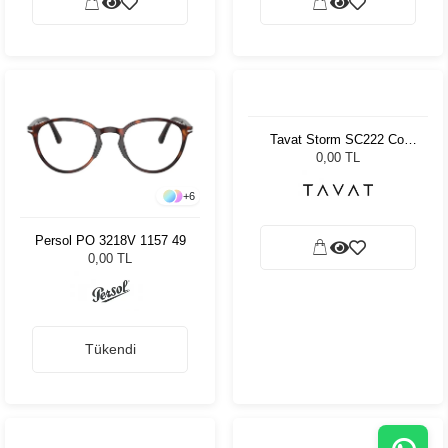
+
6
Persol PO 3218V 1157 49
Tavat Storm SC222 Col
BCH-SB
0,00 TL
0,00 TL
Tükendi