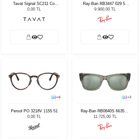
Tavat Signal SC211 Col
Ray-Ban RB3447 029 50
LGN-SU
Unisex Güneş Gözlüğü
0,00 TL
9.900,00 TL
+
6
+
3
Persol PO 3218V 1155 51
Ray-Ban RB0840S 66355C
51 Unisex Güneş Gözlüğü
0,00 TL
11.725,00 TL