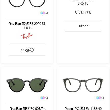
+
3
+
2
Ray-Ban RX5283 2000 51
Celine 40193I 52A
0,00 TL
0,00 TL
Tükendi
+
2
+
3
Ray-Ban RB2180 601/71
Persol PO 3318V 1188 49