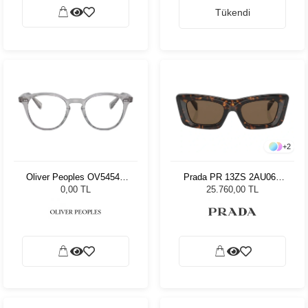
Tükendi
+
2
Oliver Peoples OV5454U
Prada PR 13ZS 2AU06B
1132 48
50 Kadın Güneş Gözlüğü
0,00 TL
25.760,00 TL