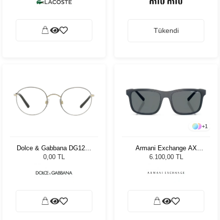
Tükendi
+
1
Dolce & Gabbana DG1290
Armani Exchange AX
1305 50
4145S 839980 57 Unisex
0,00 TL
6.100,00 TL
Güneş Gözlüğü