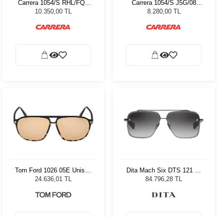
Carrera 1054/S RHL/FQ -
Carrera 1054/S J5G/08
63 Erkek Güneş Gözlüğü
Erkek Güneş Gözlüğü
10.350,00 TL
8.280,00 TL
Tom Ford 1026 05E Unisex
Dita Mach Six DTS 121 62
Güneş Gözlüğü
Erkek Güneş Gözlüğü
24.636,01 TL
84.796,28 TL