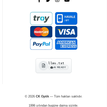
llms.txt
AI READY
© 2026
CK Optik
— Tüm hakları saklıdır.
1996 yılından bugüne daima sizinle.