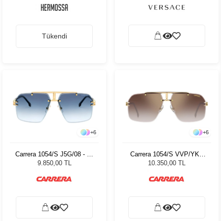
Tükendi
+
6
+
6
Carrera 1054/S J5G/08 - 63
Carrera 1054/S VVP/YK -
Erkek Güneş Gözlüğü
63 Erkek Güneş Gözlüğü
9.850,00 TL
10.350,00 TL