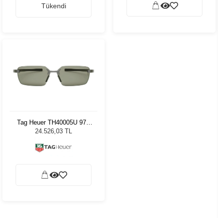
Tükendi
Tag Heuer TH40005U 97N
60 Erkek Güneş Gözlüğü
24.526,03 TL