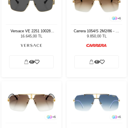
+
6
Versace VE 2251 100287
Carrera 1054/S 2M2/86 - 63
63 Kadın Güneş Gözlüğü
Erkek Güneş Gözlüğü
16.645,00 TL
9.850,00 TL
+
6
+
6