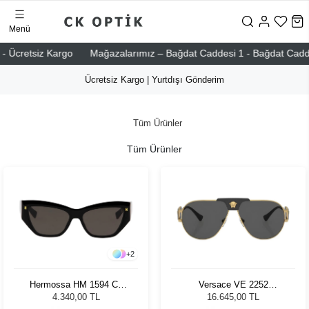
Menü
 Ücretsiz Kargo
Mağazalarımız – Bağdat Caddesi 1 - Bağdat Caddesi 2
Ücretsiz Kargo | Yurtdışı Gönderim
Tüm Ürünler
Tüm Ürünler
+
2
Hermossa HM 1594 C1
Versace VE 2252
Kadın Güneş Gözlüğü
100287/63 Erkek Güneş
4.340,00 TL
16.645,00 TL
Gözlüğü