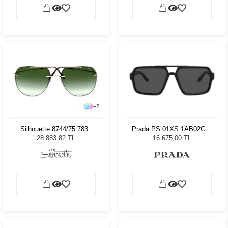
+
2
Silhouette 8744/75 7830
Prada PS 01XS 1AB02G59
Erkek Güneş Gözlüğü
Erkek Güneş Gözlüğü
28.883,82 TL
16.675,00 TL