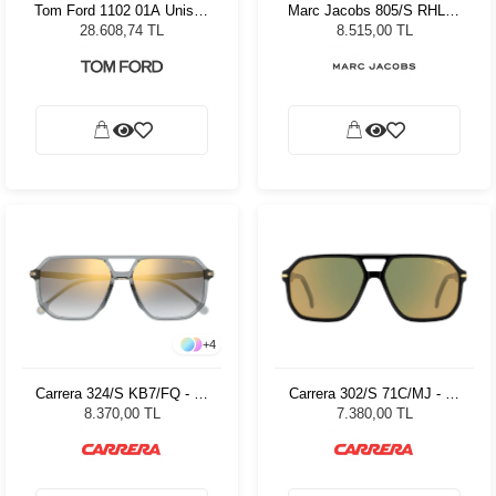
Tom Ford 1102 01A Unisex
Marc Jacobs 805/S RHL59
Güneş Gözlüğü
Kadın Güneş Gözlüğü
28.608,74 TL
8.515,00 TL
+
4
Carrera 324/S KB7/FQ - 59
Carrera 302/S 71C/MJ - 59
Erkek Güneş Gözlüğü
Erkek Güneş Gözlüğü
8.370,00 TL
7.380,00 TL