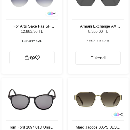
+
4
For Arts Sake Fas SF
Armani Exchange AX
025GD Kadın Güneş
2048S 600087 59 Unisex
12.983,96 TL
8.355,00 TL
Gözlüğü
Güneş Gözlüğü
Tükendi
+
2
Tom Ford 1097 01D Unisex
Marc Jacobs 805/S 01Q59