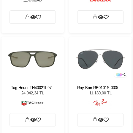
+
2
Tag Heuer TH40021I 97R
Ray-Ban RB0101S 003/GR
59 Erkek Güneş Gözlüğü
59 Unisex Güneş Gözlüğü
24.042,34 TL
11.180,00 TL