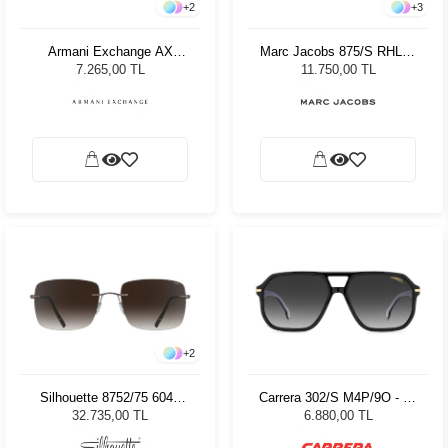
+
2
+
3
Armani Exchange AX
Marc Jacobs 875/S RHL59
2057S 612113 - 59 Unisex
Kadın Güneş Gözlüğü
7.265,00 TL
11.750,00 TL
Güneş Gözlüğü
+
2
Silhouette 8752/75 6040
Carrera 302/S M4P/9O - 59
Kadın Güneş Gözlüğü
Erkek Güneş Gözlüğü
32.735,00 TL
6.880,00 TL