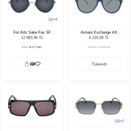
+
4
For Arts Sake Fas SF
Armani Exchange AX
025SL Kadın Güneş
4106S 82126G 59 Unisex
12.983,96 TL
6.210,00 TL
Gözlüğü
Güneş Gözlüğü
Tükendi
+
2