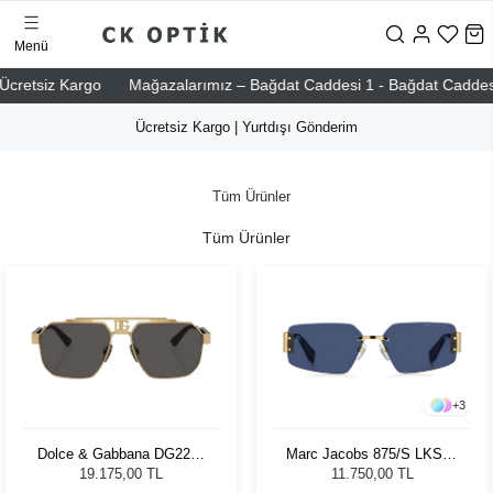
Menü
etsiz Kargo
Mağazalarımız – Bağdat Caddesi 1 - Bağdat Caddesi 2 - N
Ücretsiz Kargo | Yurtdışı Gönderim
Tüm Ürünler
Tüm Ürünler
+
3
Dolce & Gabbana DG2294
Marc Jacobs 875/S LKS59
02/87 59 Kadın Güneş
Kadın Güneş Gözlüğü
19.175,00 TL
11.750,00 TL
Gözlüğü