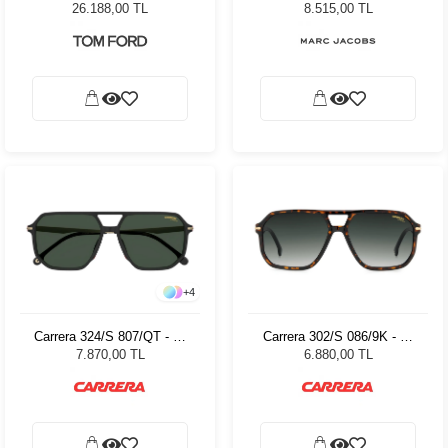
Güneş Gözlüğü
Kadın Güneş Gözlüğü
26.188,00 TL
8.515,00 TL
+
4
Carrera 324/S 807/QT - 59
Carrera 302/S 086/9K - 59
Erkek Güneş Gözlüğü
Erkek Güneş Gözlüğü
7.870,00 TL
6.880,00 TL