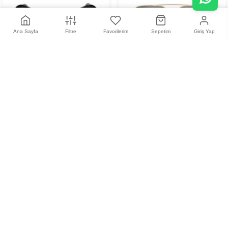
Ana Sayfa
Filtre
Favorilerim
Sepetim
Giriş Yap
For Arts Sake Fas SF
Davidoff DATS 108 01
032BL Kadın Güneş
Unisex Güneş Gözlüğü
14.964,57 TL
26.132,98 TL
Gözlüğü
Tükendi
+
2
+
3