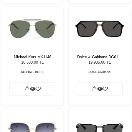
Michael Kors MK1146
Dolce & Gabbana DG6196
10143H 59 Unisex Güneş
252587 59 Kadın Güneş
10.630,00 TL
19.935,00 TL
Gözlüğü
Gözlüğü