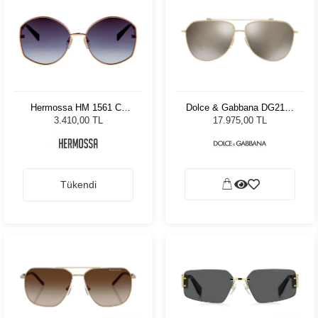
Hermossa HM 1561 C1
Dolce & Gabbana DG2190
Kadın Güneş Gözlüğü
02/5A 59 Kadın Güneş
3.410,00 TL
17.975,00 TL
Gözlüğü
Tükendi