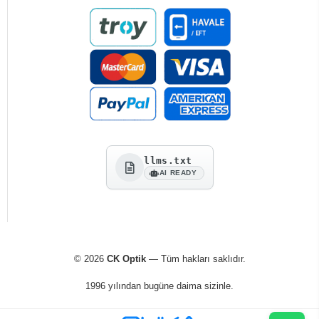
llms.txt
AI READY
© 2026
CK Optik
— Tüm hakları saklıdır.
1996 yılından bugüne daima sizinle.