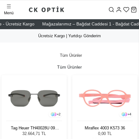
Menü
 - Ücretsiz Kargo
Mağazalarımız – Bağdat Caddesi 1 - Bağdat Caddesi
Ücretsiz Kargo | Yurtdışı Gönderim
Tüm Ürünler
Tüm Ürünler
+
2
+
4
Tag Heuer TH40028U 09A
Miraflex 4003 K573 36
55 Erkek Güneş Gözlüğü
32.664,71 TL
0,00 TL