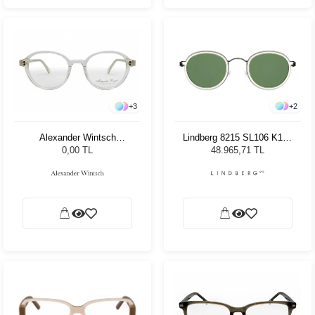
+
2
+
3
Lindberg 8215 SL106 K137
Alexander Wintsch
PU9 47 Unisex Güneş
AW20155 C2
48.965,71 TL
0,00 TL
Gözlüğü