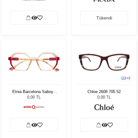
Tükendi
+
2
Etnia Barcelona Saboya
Chloe 2608 705 52
WHFU 5
0,00 TL
0,00 TL