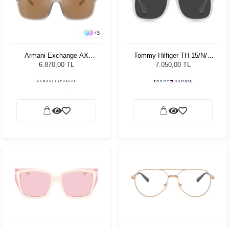
+
3
Armani Exchange AX
Tommy Hilfiger TH 15/N/S
4145S 83445A 57 Unisex
6HTIR - 56 Erkek Güneş
6.870,00 TL
7.050,00 TL
Güneş Gözlüğü
Gözlüğü