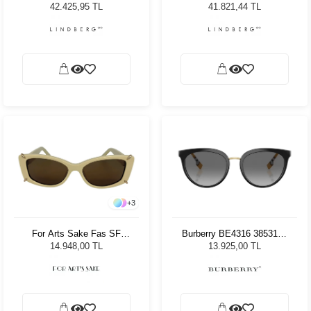
46145W Unisex Güneş
145W 45 Unisex Güneş
42.425,95 TL
41.821,44 TL
Gözlüğü
Gözlüğü
+
3
For Arts Sake Fas SF
Burberry BE4316 385311 -
021WH Kadın Güneş
54 Kadın Güneş Gözlüğü
14.948,00 TL
13.925,00 TL
Gözlüğü