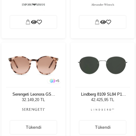
+
5
Serengeti Leonora GSG
Lindberg 8109 SL84 P10
8839 Kadın Güneş Gözlüğü
Unisex Güneş Gözlüğü
32.149,20 TL
42.425,95 TL
Tükendi
Tükendi