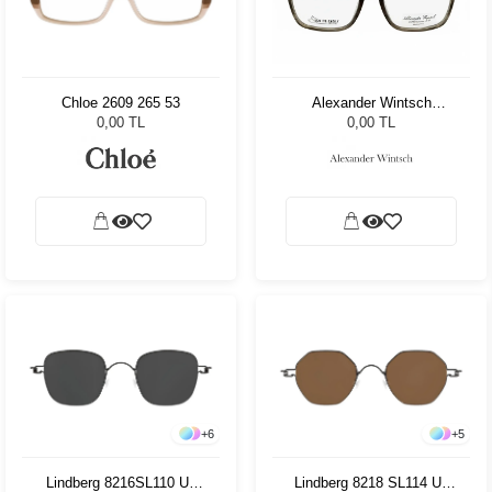
Chloe 2609 265 53
Alexander Wintsch
AW20183 C3
0,00 TL
0,00 TL
+
6
+
5
Lindberg 8216SL110 U9
Lindberg 8218 SL114 U9