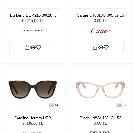
Burberry BE 4216 30018G
Cartier CT0318O 005 52 16
57 Kadın Güneş Gözlüğü
15.315,00 TL
0,00 TL
+
3
+
3
Carolina Herrera HER
Prada 19WV 15J1O1 53
0297/S 08653 Kadın Güneş
7.435,00 TL
0,00 TL
Gözlüğü