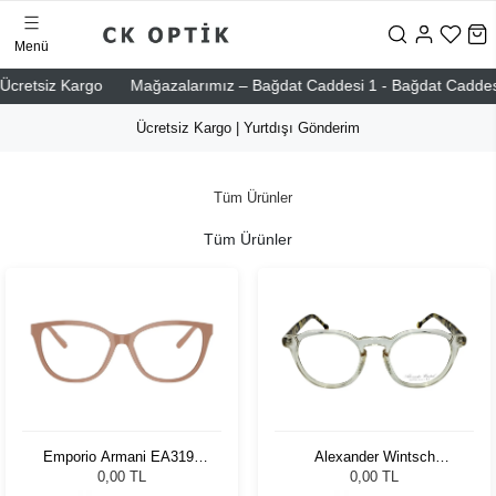
Menü
retsiz Kargo
Mağazalarımız – Bağdat Caddesi 1 - Bağdat Caddesi 2 - 
Ücretsiz Kargo | Yurtdışı Gönderim
Tüm Ürünler
Tüm Ürünler
Emporio Armani EA3190
Alexander Wintsch
5146 53
AW7100 C3
0,00 TL
0,00 TL