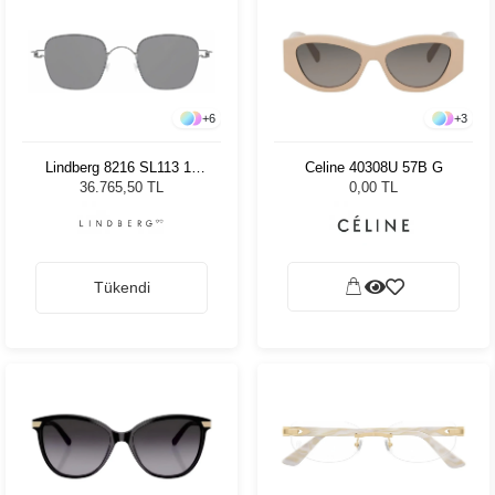
+
6
+
3
Lindberg 8216 SL113 10
Celine 40308U 57B G
145W 46 Unisex Güneş
36.765,50 TL
0,00 TL
Gözlüğü
Tükendi