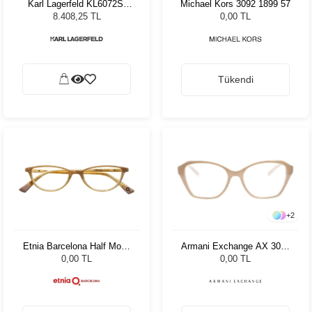
Karl Lagerfeld KL6072S-
Michael Kors 3092 1899 57
104 Solid İvory Kadın
8.408,25 TL
0,00 TL
Güneş Gözlüğü
Tükendi
+
2
Etnia Barcelona Half Moon
Armani Exchange AX 3080
WH 51
8329 52
0,00 TL
0,00 TL