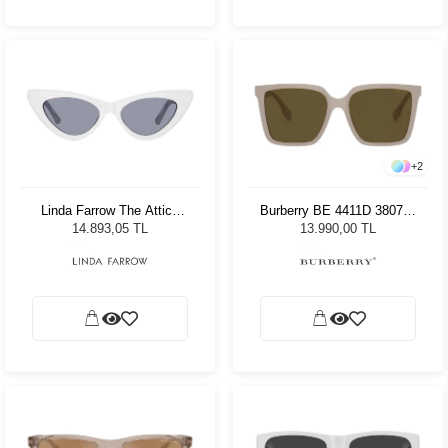
+
2
Linda Farrow The Attico
Burberry BE 4411D 380773
Dora White/Silver - Grey
57 Kadın Güneş Gözlüğü
14.893,05 TL
13.990,00 TL
Lens Kadın Güneş Gözlüğü