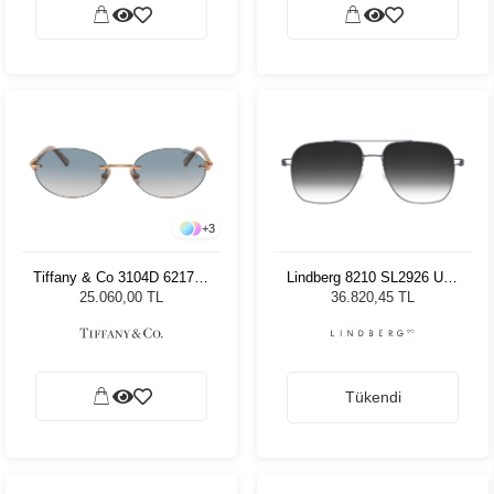
+
3
Tiffany & Co 3104D 621716
Lindberg 8210 SL2926 U16
- 56 Kadın Güneş Gözlüğü
55145 Unisex Güneş
25.060,00 TL
36.820,45 TL
Gözlüğü
Tükendi