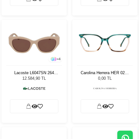
+
4
Lacoste L6047SN 264
Carolina Herrera HER 0293
Sand Kadın Güneş
0IU54
12.584,90 TL
0,00 TL
Gözlüğü