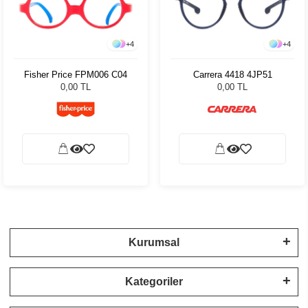
+
4
+
4
Fisher Price FPM006 C04
Carrera 4418 4JP51
0,00 TL
0,00 TL
Kurumsal
Kategoriler