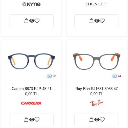
+
2
+
4
Carrera 8873 PJP 48 21
Ray-Ban RJ1631 3963 47
0,00 TL
0,00 TL