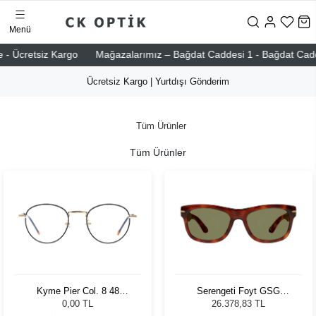
Menü
 - Ücretsiz Kargo
Mağazalarımız – Bağdat Caddesi 1 - Bağdat Caddesi
Ücretsiz Kargo | Yurtdışı Gönderim
Tüm Ürünler
Tüm Ürünler
Kyme Pier Col. 8 48
Serengeti Foyt GSG
Unisex Optik Çerçeve
549001 Unisex Güneş
0,00 TL
26.378,83 TL
Gözlüğü