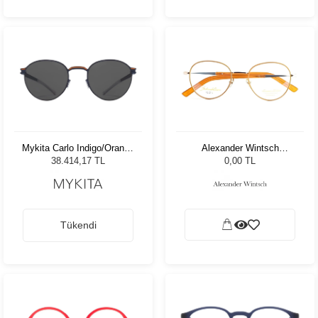
Mykita Carlo Indigo/Orange
Alexander Wintsch
Dark Grey SLD 431 Unisex
AW6167 C4
38.414,17 TL
0,00 TL
Güneş Gözlüğü
Tükendi