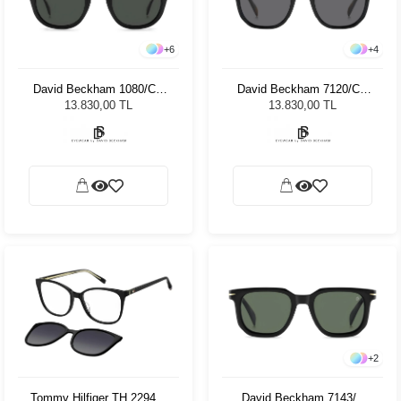
+
6
+
4
David Beckham 1080/CS
David Beckham 7120/CS
Unisex Güneş Gözlüğü
AB851 Unisex Güneş
13.830,00 TL
13.830,00 TL
Gözlüğü
+
2
Tommy Hilfiger TH 2294/C
David Beckham 7143/C