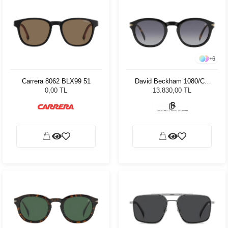
+
6
Carrera 8062 BLX99 51
David Beckham 1080/CS
WR799 49 Unisex Güneş
0,00 TL
13.830,00 TL
Gözlüğü