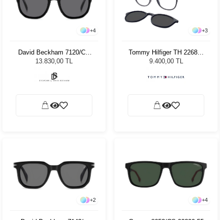
+
4
+
3
David Beckham 7120/CS
Tommy Hilfiger TH 2268/C
80751 Unisex Güneş
PJP51 Unisex Güneş
13.830,00 TL
9.400,00 TL
Gözlüğü
Gözlüğü
+
2
+
4