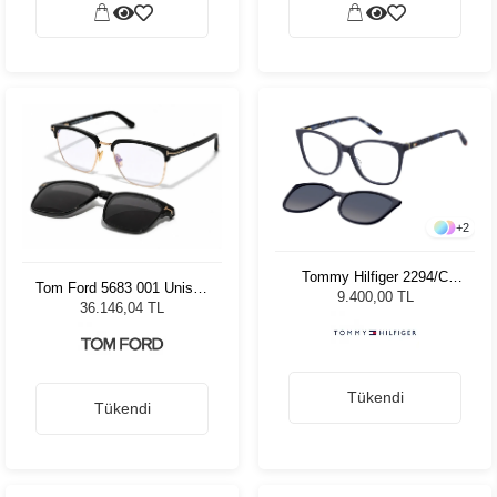
+
2
Tommy Hilfiger 2294/C
Tom Ford 5683 001 Unisex
PJP 52 16 86878 Kadın
9.400,00 TL
Klipsli Güneş Gözlüğü
36.146,04 TL
Güneş Gözlüğü
Tükendi
Tükendi