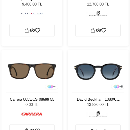
80752 Kadın Güneş
WR7 21 8503351 Unisex
9.400,00 TL
12.700,00 TL
Gözlüğü
Güneş Gözlüğü
+
4
+
6
Carrera 8053/CS 08699 55
David Beckham 1080/CS
2M299 49 Unisex Güneş
0,00 TL
13.830,00 TL
Gözlüğü