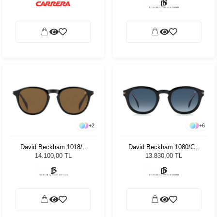
+
2
+
6
David Beckham 1018/C
David Beckham 1080/CS
05K 19 8643350 Unisex
2M249 Unisex Güneş
14.100,00 TL
13.830,00 TL
Güneş Gözlüğü
Gözlüğü