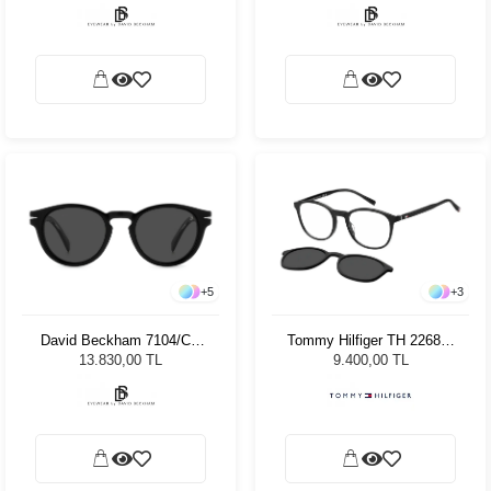
+
5
+
3
David Beckham 7104/CS
Tommy Hilfiger TH 2268/C
80749 Unisex Güneş
00351 Unisex Güneş
13.830,00 TL
9.400,00 TL
Gözlüğü
Gözlüğü