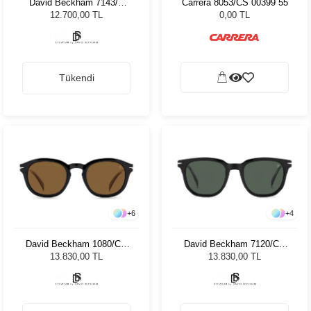
David Beckham 7143/C
Carrera 8053/CS 00399 55
807 21 8503251 Unisex
12.700,00 TL
0,00 TL
Güneş Gözlüğü
Tükendi
+
6
+
4
David Beckham 1080/CS
David Beckham 7120/CS
05K99 49 Unisex Güneş
PHW51 Unisex Güneş
13.830,00 TL
13.830,00 TL
Gözlüğü
Gözlüğü