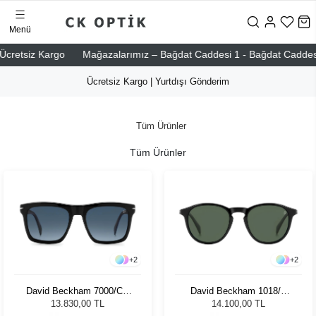
Menü
etsiz Kargo
Mağazalarımız – Bağdat Caddesi 1 - Bağdat Caddesi 2 - N
Ücretsiz Kargo | Yurtdışı Gönderim
Tüm Ürünler
Tüm Ürünler
+
2
+
2
David Beckham 7000/CS
David Beckham 1018/C
37N53 Unisex Güneş
807 19 8643450 Unisex
13.830,00 TL
14.100,00 TL
Gözlüğü
Güneş Gözlüğü