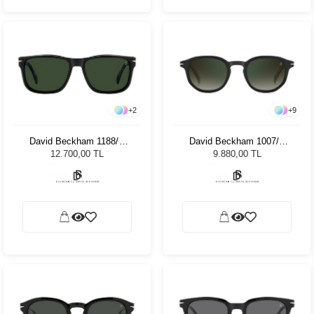
+
2
+
9
David Beckham 1188/C
David Beckham 1007/S
WR7 Unisex Güneş
003/CS - 51 Unisex Güneş
12.700,00 TL
9.880,00 TL
Gözlüğü
Gözlüğü