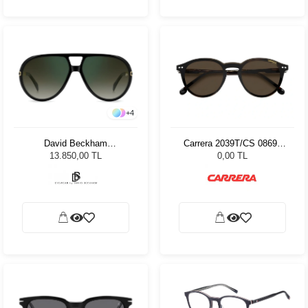
+
4
David Beckham
Carrera 2039T/CS 08699
99/Voyager 2M2/CS - 61
48
13.850,00 TL
0,00 TL
Unisex Güneş Gözlüğü