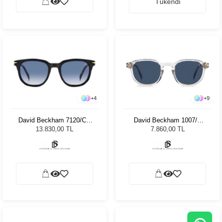
Tükendi
+
4
+
9
David Beckham 7120/CS
David Beckham 1007/S
WR751 Unisex Güneş
KB749 Unisex Güneş
13.830,00 TL
7.860,00 TL
Gözlüğü
Gözlüğü