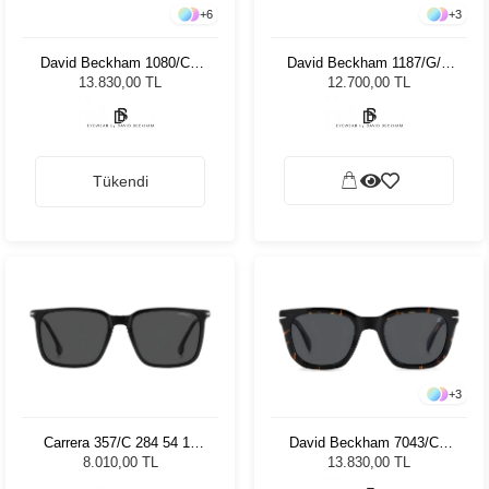
+
6
+
3
David Beckham 1080/CS
David Beckham 1187/G/C
08649 Unisex Güneş
KJ1 Unisex Güneş
13.830,00 TL
12.700,00 TL
Gözlüğü
Gözlüğü
Tükendi
+
3
Carrera 357/C 284 54 17
David Beckham 7043/CS
8586954 Unisex Güneş
086M9 50 Unisex Güneş
8.010,00 TL
13.830,00 TL
Gözlüğü
Gözlüğü