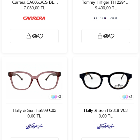
Carrera CA8061/CS BLX
Tommy Hilfiger TH 2294/C
Unisex Güneş Gözlüğü
80752 Kadın Güneş
7.030,00 TL
9.400,00 TL
Gözlüğü
+
2
+
3
Hally & Son HS818 V03
Hally & Son HS999 C03
0,00 TL
0,00 TL