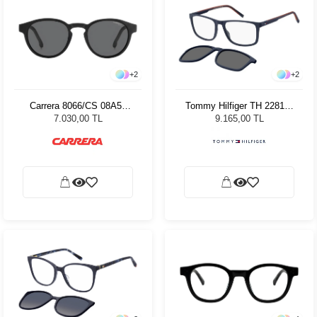
+
2
+
2
Carrera 8066/CS 08A50
Tommy Hilfiger TH 2281/C
Unisex Güneş Gözlüğü
8RU Erkek Güneş Gözlüğü
7.030,00 TL
9.165,00 TL