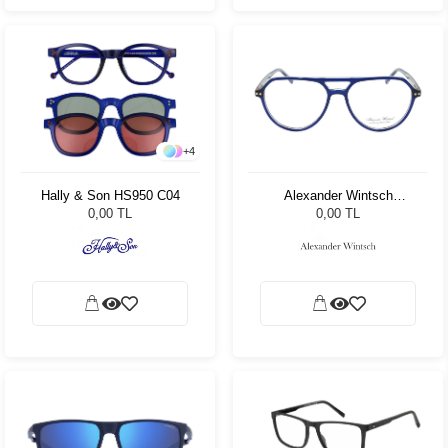
+
4
Hally & Son HS950 C04
Alexander Wintsch
AW3014 C1
0,00 TL
0,00 TL