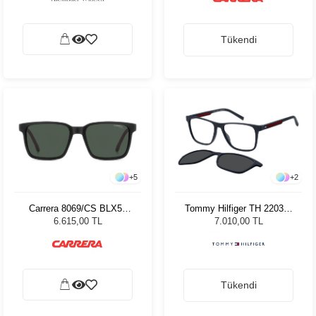
Tükendi
+
5
+
2
Carrera 8069/CS BLX53
Tommy Hilfiger TH 2203/C
Unisex Güneş Gözlüğü
8RU Erkek Güneş Gözlüğü
6.615,00 TL
7.010,00 TL
Tükendi