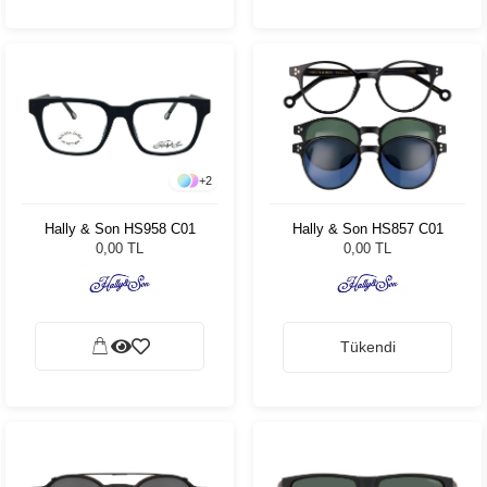
+
2
Hally & Son HS958 C01
Hally & Son HS857 C01
0,00 TL
0,00 TL
Tükendi