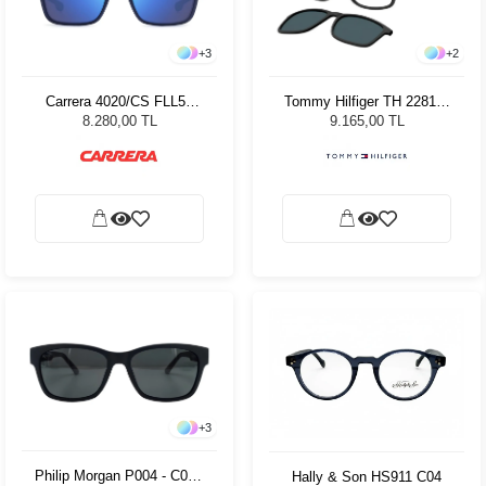
+
3
+
2
Carrera 4020/CS FLL56
Tommy Hilfiger TH 2281/C
Unisex Güneş Gözlüğü
08A Erkek Güneş Gözlüğü
8.280,00 TL
9.165,00 TL
+
3
Philip Morgan P004 - C01 -
Hally & Son HS911 C04