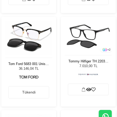
+
2
Tommy Hilfiger TH 2203/C
Tom Ford 5683 001 Unisex
08A Erkek Güneş Gözlüğü
7.010,00 TL
Klipsli Güneş Gözlüğü
36.146,04 TL
Tükendi