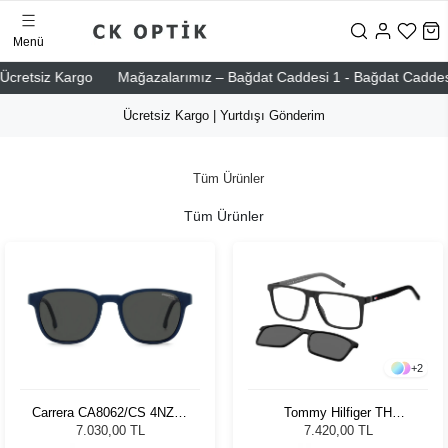
Menü
etsiz Kargo
Mağazalarımız – Bağdat Caddesi 1 - Bağdat Caddesi 2 - N
Ücretsiz Kargo | Yurtdışı Gönderim
Tüm Ürünler
Tüm Ürünler
+
2
Carrera CA8062/CS 4NZ51
Tommy Hilfiger TH
Unisex Güneş Gözlüğü
2086/CS O6W Erkek
7.030,00 TL
7.420,00 TL
Güneş Gözlüğü