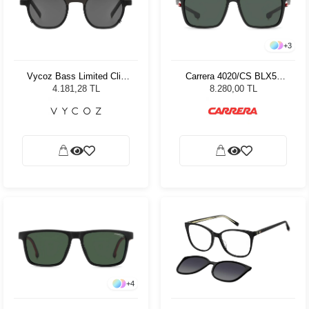
+
3
Vycoz Bass Limited Clip
Carrera 4020/CS BLX56
On Unisex Güneş Gözlüğü
Unisex Güneş Gözlüğü
4.181,28 TL
8.280,00 TL
+
4