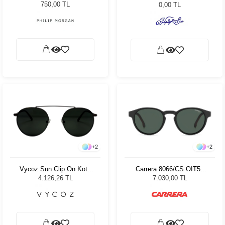
51
750,00 TL
0,00 TL
+
2
+
2
Vycoz Sun Clip On Kota
Carrera 8066/CS OIT50
BRN Unisex Güneş
Unisex Güneş Gözlüğü
4.126,26 TL
7.030,00 TL
Gözlüğü