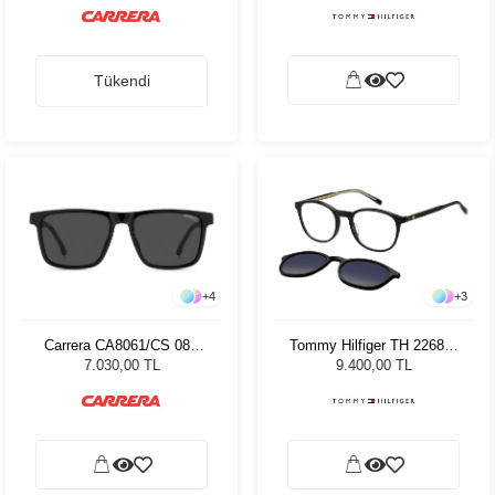
Tükendi
+
4
+
3
Carrera CA8061/CS 08A
Tommy Hilfiger TH 2268/C
Erkek Güneş Gözlüğü
80751 Unisex Güneş
7.030,00 TL
9.400,00 TL
Gözlüğü