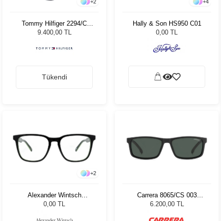
+
2
+
4
Tommy Hilfiger 2294/C
Hally & Son HS950 C01
PJP 52 16 86878 Kadın
9.400,00 TL
0,00 TL
Güneş Gözlüğü
Tükendi
+
2
Alexander Wintsch
Carrera 8065/CS 003
AW4128 C1
Unisex Güneş Gözlüğü
0,00 TL
6.200,00 TL