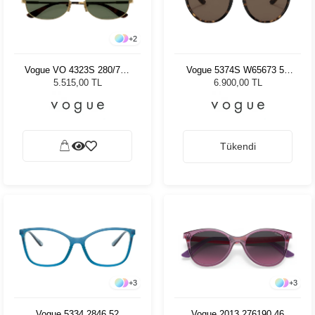
+
2
Vogue VO 4323S 280/71 -
Vogue 5374S W65673 55
56 Kadın Güneş Gözlüğü
Kadın Güneş Gözlüğü
5.515,00 TL
6.900,00 TL
Tükendi
+
3
+
3
Vogue 5334 2846 52
Vogue 2013 276190 46