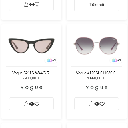
Tükendi
+
3
+
3
Vogue 5211S W44/5 54
Vogue 4126SI 511636 56
Kadın Güneş Gözlüğü
Kadın Güneş Gözlüğü
6.900,00 TL
4.660,00 TL