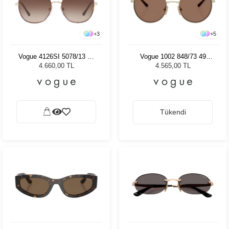
+
3
+
5
Vogue 4126SI 5078/13 56
Vogue 1002 848/73 49
Kadın Güneş Gözlüğü
Çocuk Güneş Gözlüğü
4.660,00 TL
4.565,00 TL
Tükendi