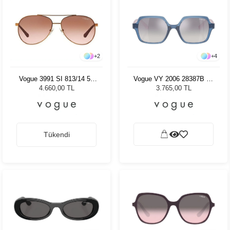
+
4
+
2
Vogue VY 2006 28387B 46
Vogue 3991 SI 813/14 58
Kadın Güneş Gözlüğü
Kadın Güneş Gözlüğü
3.765,00 TL
4.660,00 TL
Tükendi