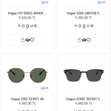
+
2
+
3
Vogue VO 5582S W44/87 -
Vogue 5269 1887/H9 56
53 Kadın Güneş Gözlüğü
Kadın Güneş Gözlüğü
5.515,00 TL
5.350,00 TL
+
5
Vogue 1002 513871 49
Vogue 4194S 352S87 52
Çocuk Güneş Gözlüğü
Kadın Güneş Gözlüğü
4.565,00 TL
4.660,00 TL