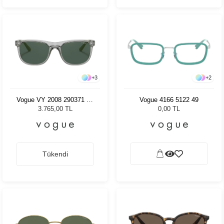
+
3
+
2
Vogue VY 2008 290371 47
Vogue 4166 5122 49
Kadın Güneş Gözlüğü
3.765,00 TL
0,00 TL
Tükendi