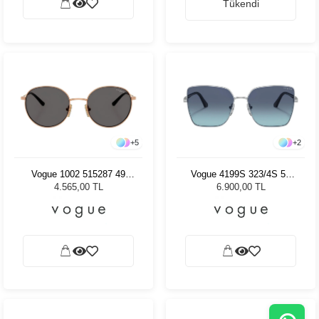
Tükendi
+
5
+
2
Vogue 1002 515287 49
Vogue 4199S 323/4S 58
Çocuk Güneş Gözlüğü
Kadın Güneş Gözlüğü
4.565,00 TL
6.900,00 TL