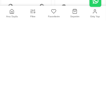
Ana Sayfa
Filtre
Favorilerim
Sepetim
Giriş Yap
+
3
Vogue 5275B 2637 50
Vogue VO 5616S W44/11 -
51 Kadın Güneş Gözlüğü
0,00 TL
5.515,00 TL