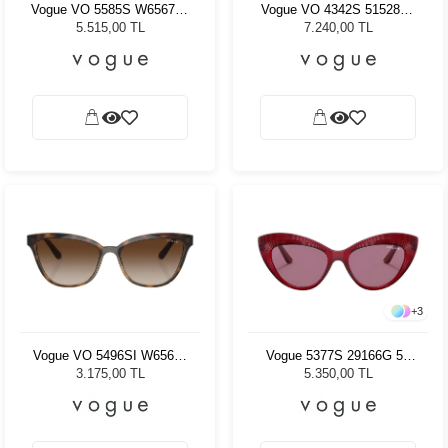
Vogue VO 5585S W65673 -
Vogue VO 4342S 515287 -
54 Kadın Güneş Gözlüğü
55 Kadın Güneş Gözlüğü
5.515,00 TL
7.240,00 TL
+
3
Vogue VO 5496SI W65613
Vogue 5377S 29166G 52
- 54 Kadın Güneş Gözlüğü
Kadın Güneş Gözlüğü
3.175,00 TL
5.350,00 TL