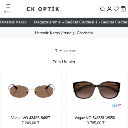
Menü
etsiz Kargo
Mağazalarımız – Bağdat Caddesi 1 - Bağdat Caddesi 2 - N
Ücretsiz Kargo | Yurtdışı Gönderim
Tüm Ürünler
Tüm Ürünler
+
2
Vogue VO 4342S 848/73
Vogue VO 5435SI W65613
55 - 55 Kadın Güneş
55 Kadın Güneş Gözlüğü
7.240,00 TL
3.785,00 TL
Gözlüğü