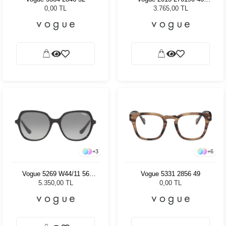
Çocuk Güneş Gözlüğü
0,00 TL
3.765,00 TL
+
3
+
6
Vogue 5269 W44/11 56
Vogue 5331 2856 49
Kadın Güneş Gözlüğü
5.350,00 TL
0,00 TL