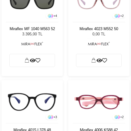
+
4
+
2
Miraflex MF 1040 M563 52
Miraflex 4023 M552 50
3.395,00 TL
0,00 TL
+
3
+
2
Miraflex 4015 L378 48
Miraflex 4006 K588 42