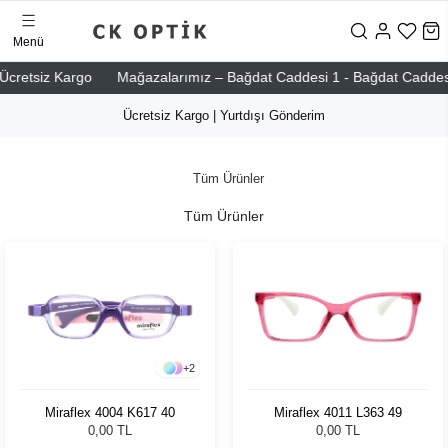
Menü
etsiz Kargo
Mağazalarımız – Bağdat Caddesi 1 - Bağdat Caddesi 2 - N
Ücretsiz Kargo | Yurtdışı Gönderim
Tüm Ürünler
Tüm Ürünler
+
2
Miraflex 4004 K617 40
Miraflex 4011 L363 49
0,00 TL
0,00 TL