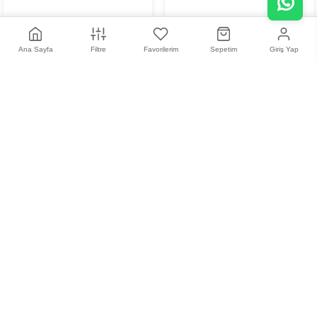
Ana Sayfa
Filtre
Favorilerim
Sepetim
Giriş Yap
Miraflex 4018 L904 51
Miraflex 4007 L141 48
0,00 TL
0,00 TL
+
6
+
6