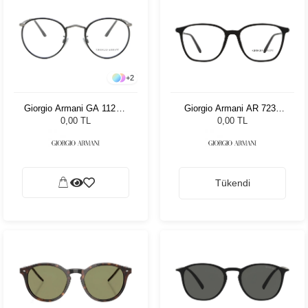
+
2
Giorgio Armani GA 112MJ
Giorgio Armani AR 7236
3260 49
5001 53
0,00 TL
0,00 TL
Tükendi