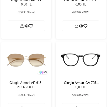
Giorgio Armani AR 7279
Giorgio Armani AR 5054
6235 52
3259 53
0,00 TL
0,00 TL
+
3
Giorgio Armani AR 6168
Giorgio Armani GA 7259
300213 - 54 Unisex Güneş
5875 50
21.065,00 TL
0,00 TL
Gözlüğü