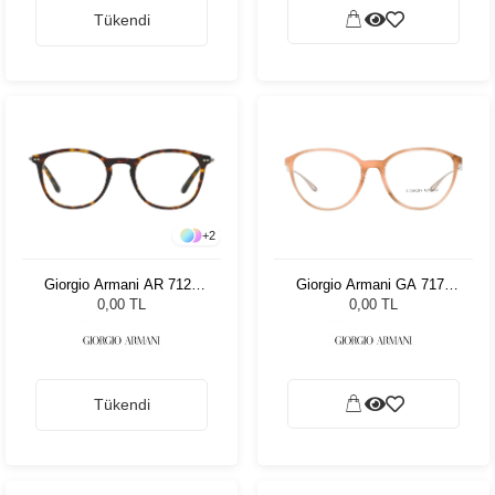
Tükendi
+
2
Giorgio Armani AR 7125
Giorgio Armani GA 7179
5026 50
5778 52
0,00 TL
0,00 TL
Tükendi