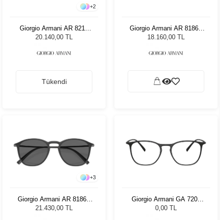
+
2
Giorgio Armani AR 8211
Giorgio Armani AR 8186U
587914 52 Unisex Güneş
504287 52 Unisex Güneş
20.140,00 TL
18.160,00 TL
Gözlüğü
Gözlüğü
Tükendi
+
3
Giorgio Armani AR 8186U
Giorgio Armani GA 7202
506081 - 52 Unisex Güneş
5042 53
21.430,00 TL
0,00 TL
Gözlüğü