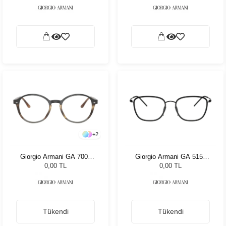
+
2
Giorgio Armani GA 7004
Giorgio Armani GA 5154
5912 49
3001 53
0,00 TL
0,00 TL
Tükendi
Tükendi