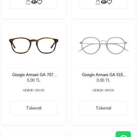
Giorgio Armani GA 7074
Giorgio Armani GA 5155
5405 50
3003 49
0,00 TL
0,00 TL
Tükendi
Tükendi