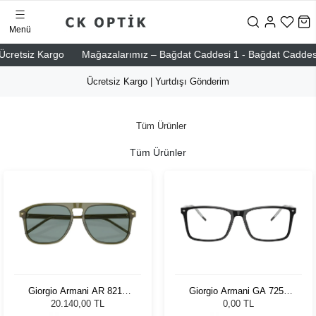
Menü
etsiz Kargo
Mağazalarımız – Bağdat Caddesi 1 - Bağdat Caddesi 2 - N
Ücretsiz Kargo | Yurtdışı Gönderim
Tüm Ürünler
Tüm Ürünler
Giorgio Armani AR 8212
Giorgio Armani GA 7258
607456 - 58 Unisex Güneş
5875 55
20.140,00 TL
0,00 TL
Gözlüğü