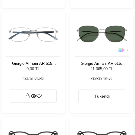
+
3
Giorgio Armani AR 5150
Giorgio Armani AR 6168
3003 55
300371 - 54 Unisex Güneş
0,00 TL
21.065,00 TL
Gözlüğü
Tükendi