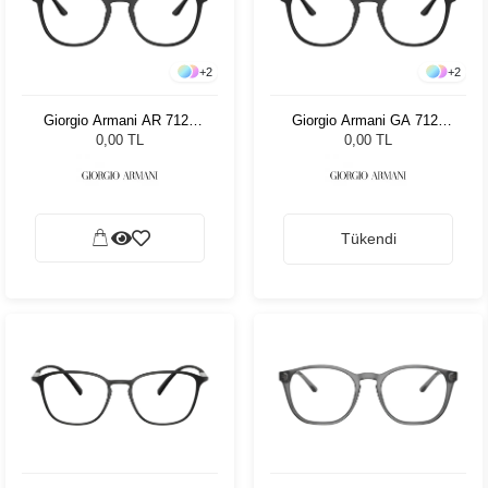
+
2
+
2
Giorgio Armani AR 7125
Giorgio Armani GA 7125
5042 50
5042 52
0,00 TL
0,00 TL
Tükendi