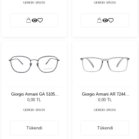
Giorgio Armani GA 5105J
Giorgio Armani AR 7244U
3001 54
5948 53
0,00 TL
0,00 TL
Tükendi
Tükendi