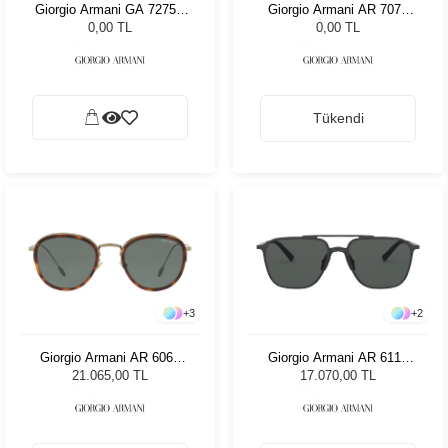
Giorgio Armani GA 7275U
Giorgio Armani AR 7074
5042 52
5681 50
0,00 TL
0,00 TL
Tükendi
+
3
+
2
Giorgio Armani AR 6068
Giorgio Armani AR 6110
319871 50 Unisex Güneş
300187 - 58 Erkek Güneş
21.065,00 TL
17.070,00 TL
Gözlüğü
Gözlüğü