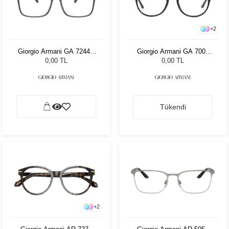
+
2
Giorgio Armani GA 7244U
Giorgio Armani GA 7004
5060 55
5001 49
0,00 TL
0,00 TL
Tükendi
+
2