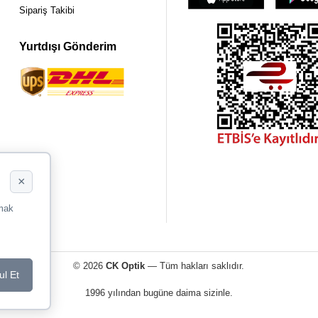
Sipariş Takibi
Yurtdışı Gönderim
×
rmak
© 2026
CK Optik
— Tüm hakları saklıdır.
ul Et
1996 yılından bugüne daima sizinle.