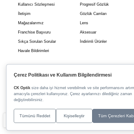
Kullanıcı Sözleşmesi
Progresif Gözlük
İletişim
Gözlük Camları
Mağazalarımız
Lens
Franchise Başvuru
Aksesuar
Sıkça Sorulan Sorular
İndirimli Ürünler
Havale Bildirimleri
Çerez Politikası ve Kullanım Bilgilendirmesi
CK Optik
size daha iyi hizmet verebilmek ve site performansını artı
amacıyla çerezleri kullanıyoruz. Çerez ayarlarınızı dilediğiniz zaman
değiştirebilirsiniz.
Tümünü Reddet
Kişiselleştir
Tüm Çerezleri Kab
Filtre