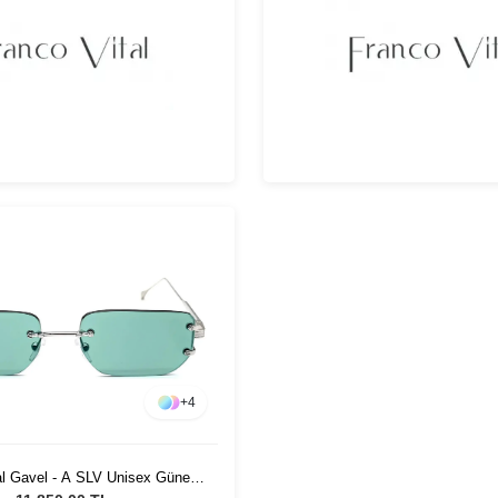
+
4
al Gavel - A SLV Unisex Güneş