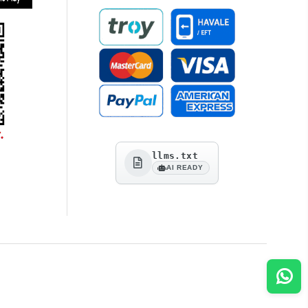
llms.txt
AI READY