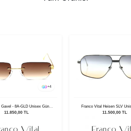
+
4
l Gavel - 8A-GLD Unisex Güneş
Franco Vital Heisen SLV Un
Gözlüğü
Gözlüğü
11.850,00 TL
11.500,00 TL