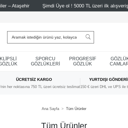
şehir
Şimdi Üye ol ! 5000 TL üzeri ilk alışverişinde 500
KLİPSLİ
SPORCU
PROGRESİF
GÖZLÜ
GÖZLÜK
GÖZLÜKLERİ
GÖZLÜK
CAMLAR
ÜCRETSIZ KARGO
YURTDIŞI GÖNDER
'nin her noktasına 750 TL üzeri ücretsiz teslimat
150 € üzeri DHL ve UPS ile t
Ana Sayfa
Tüm Ürünler
Tüm Ürünler