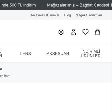
 TL indirim
Mağazalarımız – Bağdat Caddesi 1 - Bağdat 
Anlaşmalı Kurumlar
Blog
Mağaza Yorumları
K
İNDİRİMLİ
LENS
AKSESUAR
I
ÜRÜNLER
IM
eslimat