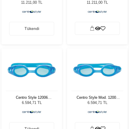
11.211,00 TL
11.211,00 TL
Tükendi
Centro Style 12006
Centro Style Mod. 12006
Turkuaz
Turkuaz
6.594,71 TL
6.594,71 TL
Tükendi