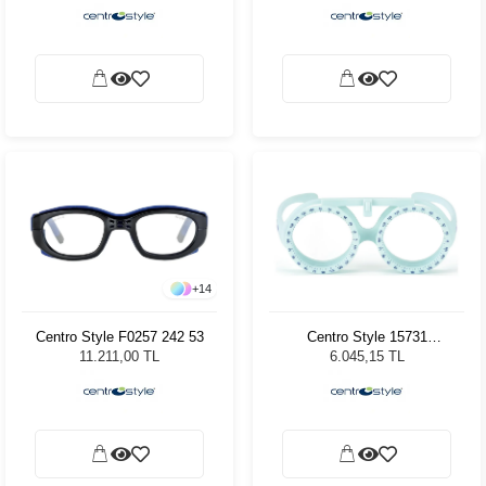
+
14
Centro Style F0257 242 53
Centro Style 15731
Turkuaz 34
11.211,00 TL
6.045,15 TL