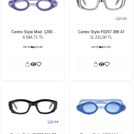
+
14
Centro Style Mod. 12005
Centro Style F0257 288 47
Lila
6.594,71 TL
11.211,00 TL
+
14