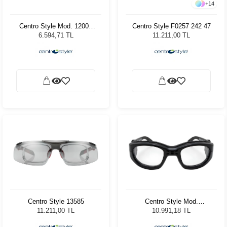
+
14
Centro Style Mod. 12005
Centro Style F0257 242 47
Lila
6.594,71 TL
11.211,00 TL
Centro Style 13585
Centro Style Mod.
F02751001000
11.211,00 TL
10.991,18 TL