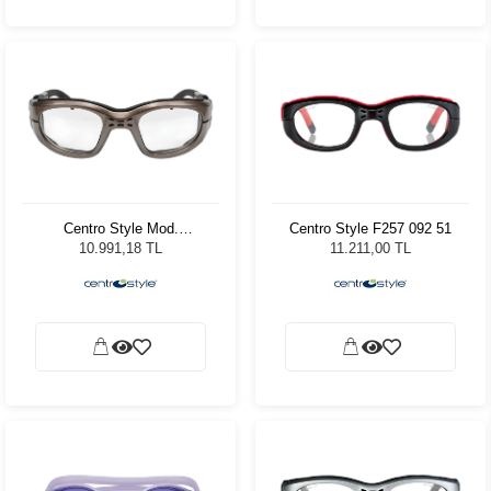
Centro Style Mod.
Centro Style F257 092 51
F25749288000
10.991,18 TL
11.211,00 TL