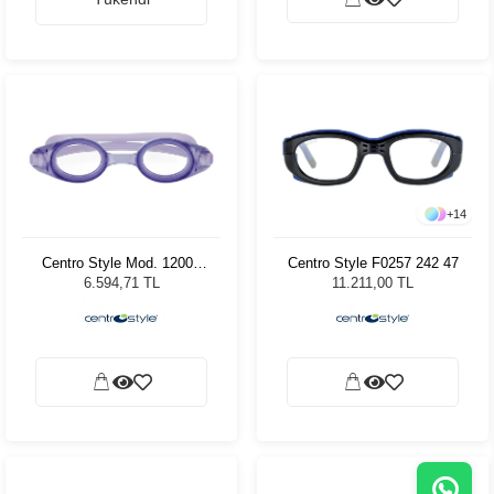
+
14
Centro Style Mod. 12005
Centro Style F0257 242 47
Lila
6.594,71 TL
11.211,00 TL