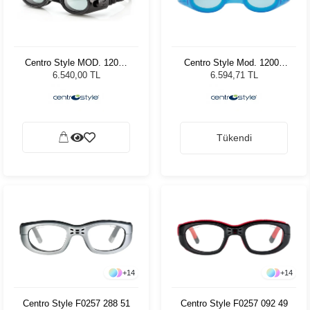
Centro Style MOD. 12003
Centro Style Mod. 12006
Siyah G
Turkuaz
6.540,00 TL
6.594,71 TL
Tükendi
+
14
+
14
Centro Style F0257 288 51
Centro Style F0257 092 49