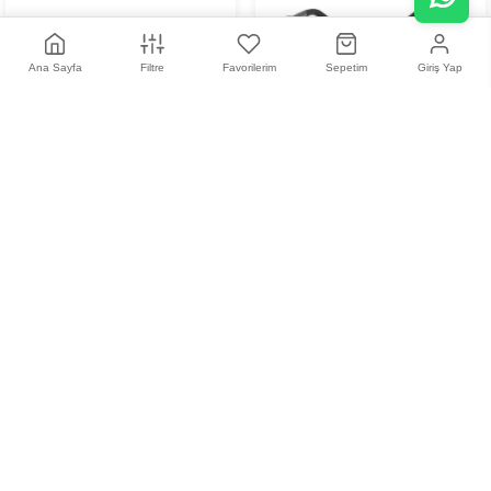
Ana Sayfa
Filtre
Favorilerim
Sepetim
Giriş Yap
Centro Style 13585
Centro Style Mod.
F02751001000
11.211,00 TL
10.991,18 TL
+
2