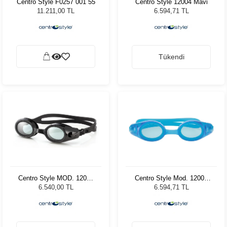
Centro Style F0257 001 55
Centro Style 12004 Mavi
11.211,00 TL
6.594,71 TL
Tükendi
Centro Style MOD. 12003
Centro Style Mod. 12006
Siyah G
Turkuaz
6.540,00 TL
6.594,71 TL