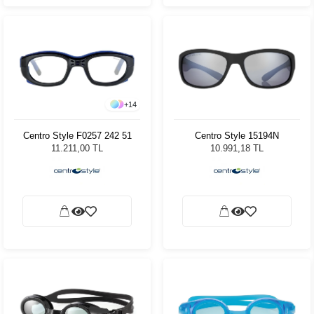
+
14
Centro Style F0257 242 51
Centro Style 15194N
11.211,00 TL
10.991,18 TL