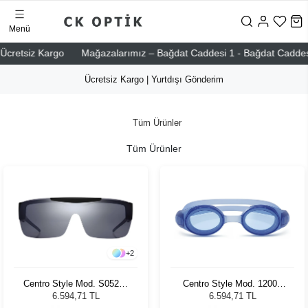
Menü
etsiz Kargo
Mağazalarımız – Bağdat Caddesi 1 - Bağdat Caddesi 2 - N
Ücretsiz Kargo | Yurtdışı Gönderim
Tüm Ürünler
Tüm Ürünler
+
2
Centro Style Mod. S05220
Centro Style Mod. 12004
002
Mavi
6.594,71 TL
6.594,71 TL