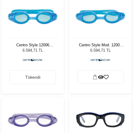
Centro Style 12006
Centro Style Mod. 12006
Turkuaz
Turkuaz
6.594,71 TL
6.594,71 TL
Tükendi