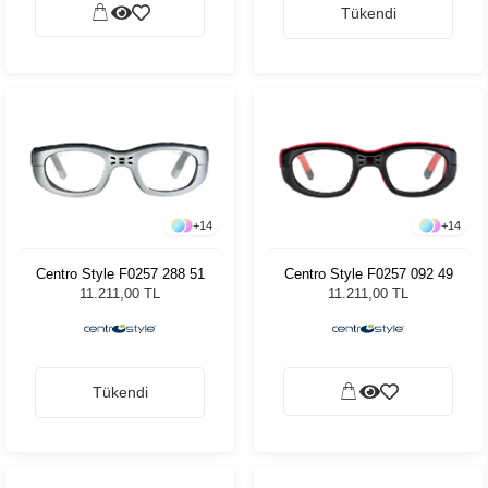
Tükendi
+
14
+
14
Centro Style F0257 288 51
Centro Style F0257 092 49
11.211,00 TL
11.211,00 TL
Tükendi