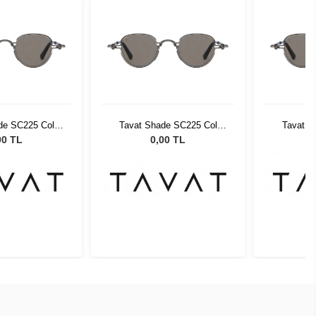
de SC225 Col
Tavat Shade SC225 Col
Tavat S
N-SK
LGN-SK
00 TL
0,00 TL