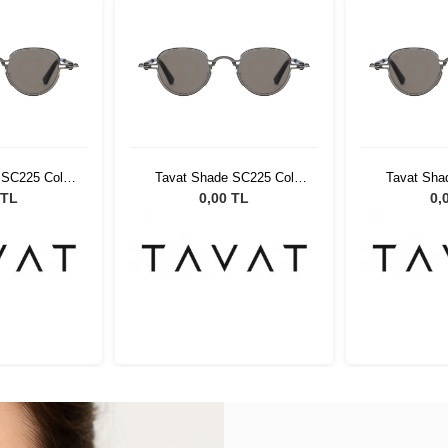
 SC225 Col
Tavat Shade SC225 Col
Tavat Sha
-SK
LGN-SK
LG
 TL
0,00 TL
0,