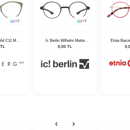
+
3
+
3
564 C11 MGT
İc Berlin Wilhelm Matte
Etnia Barce
Black
RD
 TL
0,00 TL
0,