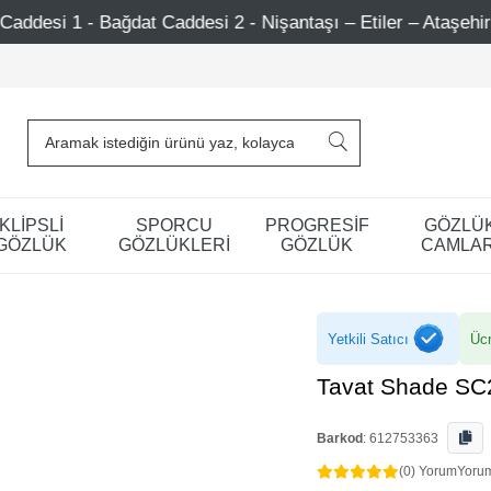
t Caddesi 2 - Nişantaşı – Etiler – Ataşehir
Şimdi Üye 
KLİPSLİ
SPORCU
PROGRESİF
GÖZLÜ
GÖZLÜK
GÖZLÜKLERİ
GÖZLÜK
CAMLAR
Yetkili Satıcı
Ücr
Tavat Shade SC
Barkod
:
612753363
(0) Yorum
Yoru