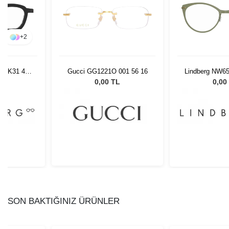
+
2
0 AK31 45
Gucci GG1221O 001 56 16
Lindberg NW6
50
L
0,00 TL
0,00
SON BAKTIĞINIZ ÜRÜNLER