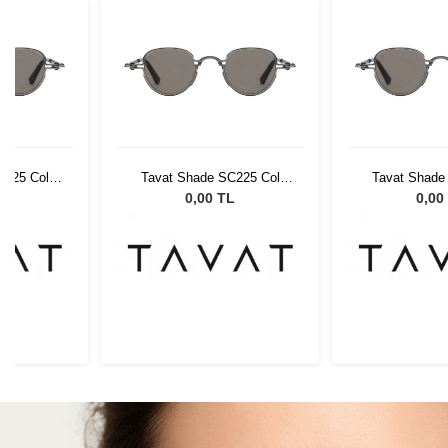
C225 Col
Tavat Shade SC225 Col
Tavat Shade
K
LGN-SK
LGN
L
0,00 TL
0,00