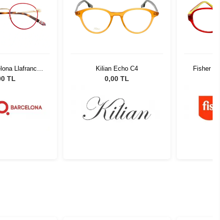
lona Llafranch
Kilian Echo C4
Fisher P
GD 48
00 TL
0,00 TL