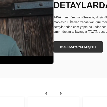
DETAYLARDA
TAVAT, seri üretimin ötesinde; düşünül
markasıdır. İtalyan zanaatkârlığını mo
detaylarından cam yapısına kadar her u
sınırlı üretim anlayışıyla TAVAT, sessiz
KOLEKSİYONU KEŞFET