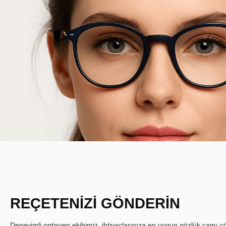
REÇETENİZİ GÖNDERİN
Deneyimli optisyen ekibimiz, ihtiyaçlarınıza en uygun gözlük camı çöz