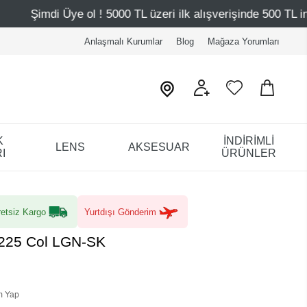
ol ! 5000 TL üzeri ilk alışverişinde 500 TL indirim
Mağa
Anlaşmalı Kurumlar
Blog
Mağaza Yorumları
K
İNDİRİMLİ
LENS
AKSESUAR
I
ÜRÜNLER
etsiz Kargo
Yurtdışı Gönderim
225 Col LGN-SK
m Yap