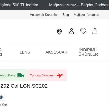
 indirim
Mağazalarımız – Bağdat Caddesi 1 - Bağdat Cad
Anlaşmalı Kurumlar
Blog
Mağaza Yorumları
K
İNDİRİMLİ
LENS
AKSESUAR
I
ÜRÜNLER
etsiz Kargo
Yurtdışı Gönderim
C202 Col LGN SC202
m Yap