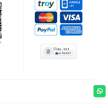
llms.txt
AI READY