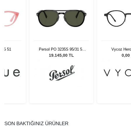
915 51
Persol PO 3235S 95/31 55
Vycoz Her
Unisex Güneş Gözlüğü
L
19.145,00 TL
0,00
SON BAKTIĞINIZ ÜRÜNLER