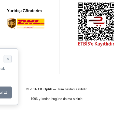
Yurtdışı Gönderim
×
rmak
© 2026
CK Optik
— Tüm hakları saklıdır.
ul Et
1996 yılından bugüne daima sizinle.