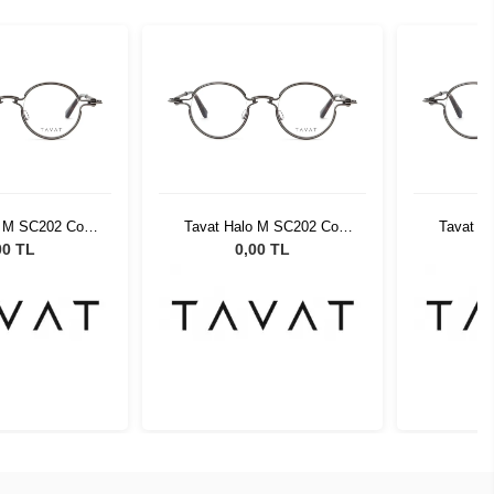
o M SC202 Col
Tavat Halo M SC202 Col
Tavat H
 SC202
LGN SC202
L
00 TL
0,00 TL