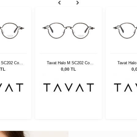
 SC202 Col
Tavat Halo M SC202 Col
Tavat Hal
C202
LGN SC202
LGN
 TL
0,00 TL
0,