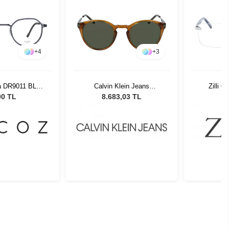
+
4
+
3
a DR9011 BLK-
Calvin Klein Jeans
Zilli 6
 50-20
20705SN-235 Dark Tort
00 TL
8.683,03 TL
Unisex Güneş Gözlüğü