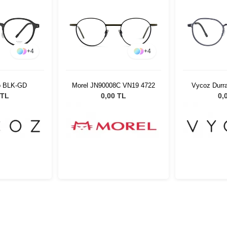
+
4
+
4
o BLK-GD
Morel JN90008C VN19 4722
Vycoz Durr
GR
 TL
0,00 TL
0,