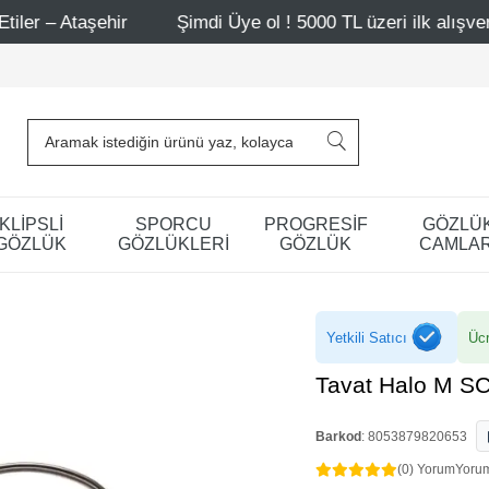
ir
Şimdi Üye ol ! 5000 TL üzeri ilk alışverişinde 500 TL
KLİPSLİ
SPORCU
PROGRESİF
GÖZLÜ
GÖZLÜK
GÖZLÜKLERİ
GÖZLÜK
CAMLAR
Yetkili Satıcı
Ücr
Tavat Halo M S
Barkod
:
8053879820653
(0) Yorum
Yoru