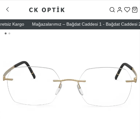
tsiz Kargo
Mağazalarımız – Bağdat Caddesi 1 - Bağdat Caddesi 2 - Ni