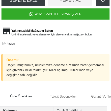
SEPETE EKLE
HEMEN AL
WHATSAPP İLE SİPARİŞ VER
Yakınınızdaki Mağazayı Bulun
Ürünü incelemek veya denemek için size en yakın mağazayı bulun.
Paylaş
Önemli:
Değerli müşterimiz, ürünlerimize deneme sırasında zarar gelmemesi
için güvenlik kilidi takılmıştır. Kilidi açılmış ürünler iade veya
değişime tabi değildir.
Ürün Özellikleri
Taksit Seçenekleri
Garanti Ve Te
Kategori
Optik Gözlükleri