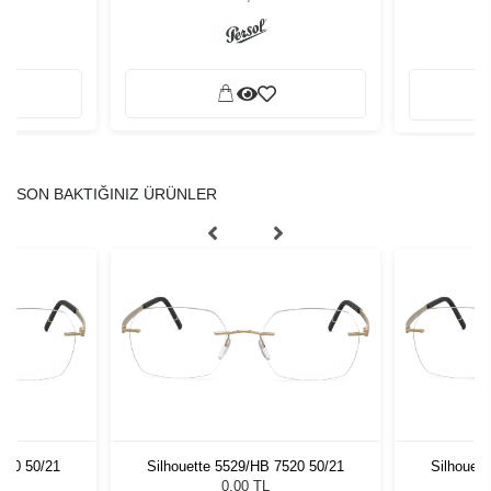
SON BAKTIĞINIZ ÜRÜNLER
520 50/21
Silhouette 5529/HB 7520 50/21
Silhouet
0,00 TL