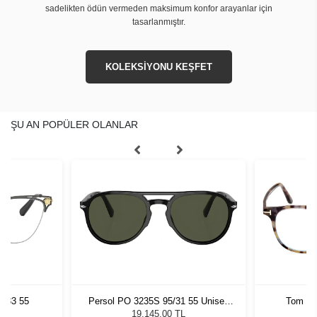
sadelikten ödün vermeden maksimum konfor arayanlar için
tasarlanmıştır.
KOLEKSİYONU KEŞFET
ŞU AN POPÜLER OLANLAR
1433 55
Persol PO 3235S 95/31 55 Unisex
Tom Fo
Güneş Gözlüğü
19.145,00 TL