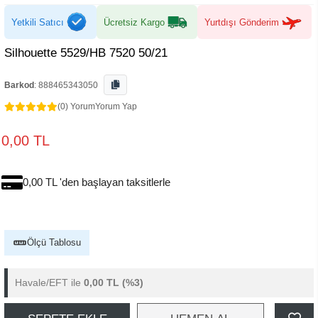
Yetkili Satıcı
Ücretsiz Kargo
Yurtdışı Gönderim
Silhouette 5529/HB 7520 50/21
Barkod
:
888465343050
(0) Yorum
Yorum Yap
0,00 TL
0,00 TL 'den başlayan taksitlerle
Ölçü Tablosu
Havale/EFT ile
0,00 TL
(%3)