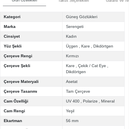
Ürün Özellikleri
Taksit Seçenekleri
Garanti Ve Te
Kategori
Güneş Gözlükleri
Marka
Serengeti
Cinsiyet
Kadın
Yüz Şekli
Üçgen
,
Kare
,
Dikdörtgen
Çerçeve Rengi
Kırmızı
Çerçeve Şekli
Kare
,
Çekik / Cat Eye
,
Dikdörtgen
Çerçeve Materyali
Asetat
Çerçeve Tasarımı
Tam Çerçeve
Cam Özelliği
UV 400
,
Polarize
,
Mineral
Cam Rengi
Yeşil
Ekartman
56 mm