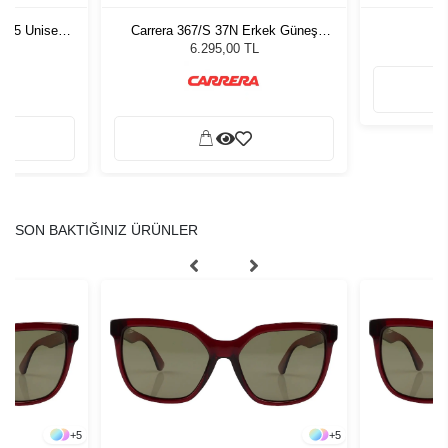
1 55 Unisex
Carrera 367/S 37N Erkek Güneş
ğü
Gözlüğü
L
6.295,00 TL
SON BAKTIĞINIZ ÜRÜNLER
+
5
+
5