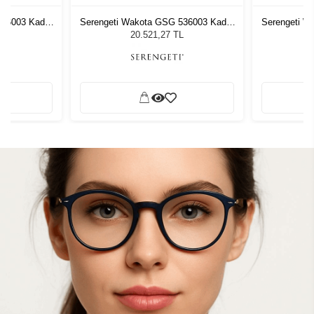
536003 Kadın
Serengeti Wakota GSG 536003 Kadın
Serengeti W
ğü
Güneş Gözlüğü
G
L
20.521,27 TL