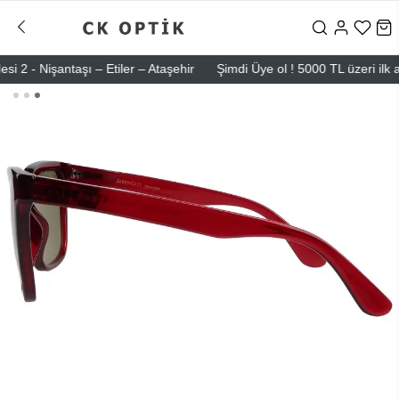
- Nişantaşı – Etiler – Ataşehir
Şimdi Üye ol ! 5000 TL üzeri ilk alış