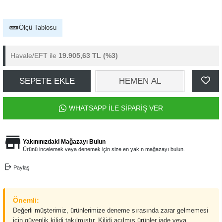
Ölçü Tablosu
Havale/EFT ile
19.905,63 TL
(%3)
SEPETE EKLE
HEMEN AL
WHATSAPP İLE SİPARİŞ VER
Yakınınızdaki Mağazayı Bulun
Ürünü incelemek veya denemek için size en yakın mağazayı bulun.
Paylaş
Önemli:
Değerli müşterimiz, ürünlerimize deneme sırasında zarar gelmemesi
için güvenlik kilidi takılmıştır. Kilidi açılmış ürünler iade veya