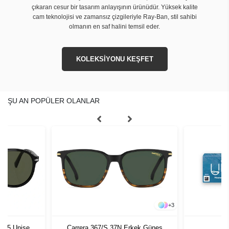
çıkaran cesur bir tasarım anlayışının ürünüdür. Yüksek kalite
cam teknolojisi ve zamansız çizgileriyle Ray-Ban, stil sahibi
olmanın en saf halini temsil eder.
KOLEKSİYONU KEŞFET
ŞU AN POPÜLER OLANLAR
+
3
1 55 Unisex
Carrera 367/S 37N Erkek Güneş