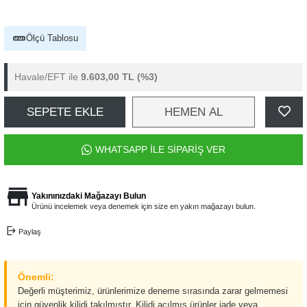
Ölçü Tablosu
Havale/EFT ile
9.603,00 TL
(%3)
SEPETE EKLE
HEMEN AL
WHATSAPP İLE SİPARİŞ VER
Yakınınızdaki Mağazayı Bulun
Ürünü incelemek veya denemek için size en yakın mağazayı bulun.
Paylaş
Önemli:
Değerli müşterimiz, ürünlerimize deneme sırasında zarar gelmemesi
için güvenlik kilidi takılmıştır. Kilidi açılmış ürünler iade veya