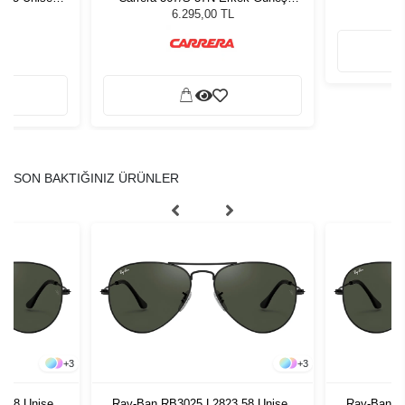
ğü
Gözlüğü
L
6.295,00 TL
SON BAKTIĞINIZ ÜRÜNLER
+
3
+
3
 58 Unisex
Ray-Ban RB3025 L2823 58 Unisex
Ray-Ban R