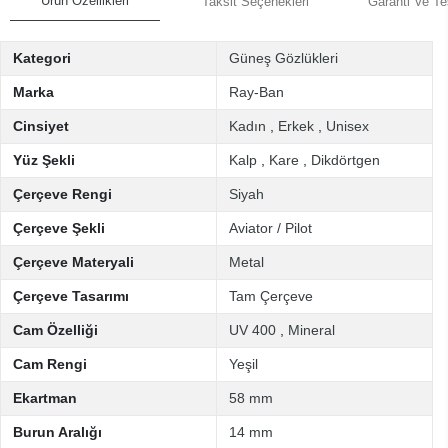
Ürün Özellikleri
Taksit Seçenekleri
Garanti Ve Te
Kategori
Güneş Gözlükleri
Marka
Ray-Ban
Cinsiyet
Kadın
,
Erkek
,
Unisex
Yüz Şekli
Kalp
,
Kare
,
Dikdörtgen
Çerçeve Rengi
Siyah
Çerçeve Şekli
Aviator / Pilot
Çerçeve Materyali
Metal
Çerçeve Tasarımı
Tam Çerçeve
Cam Özelliği
UV 400
,
Mineral
Cam Rengi
Yeşil
Ekartman
58 mm
Burun Aralığı
14 mm