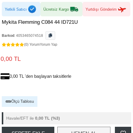
Yetkili Satıcı
Ücretsiz Kargo
Yurtdışı Gönderim
Mykita Flemming C084 44 ID721U
Barkod
:
4053465074518
(0) Yorum
Yorum Yap
0,00 TL
0,00 TL 'den başlayan taksitlerle
Ölçü Tablosu
Havale/EFT ile
0,00 TL
(%3)