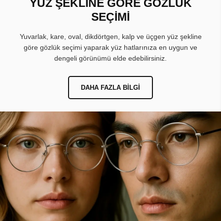
YÜZ ŞEKLİNE GÖRE GÖZLÜK
SEÇİMİ
Yuvarlak, kare, oval, dikdörtgen, kalp ve üçgen yüz şekline
göre gözlük seçimi yaparak yüz hatlarınıza en uygun ve
dengeli görünümü elde edebilirsiniz.
DAHA FAZLA BILGI