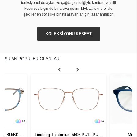
fonksiyonel detayları ve çağdaş estetiğiyle konforu ve stili
kusursuz biçimde bir araya getirir. Mykita, teknolojiyle
şekillenen sofistike bir stil arayanlar için tasarlanmıştır.
KOLEKSİYONU KEŞFET
ŞU AN POPÜLER OLANLAR
+
3
+
4
 BL-BR/BK
Lindberg Thintanium 5506 PU12 PU12
Minim