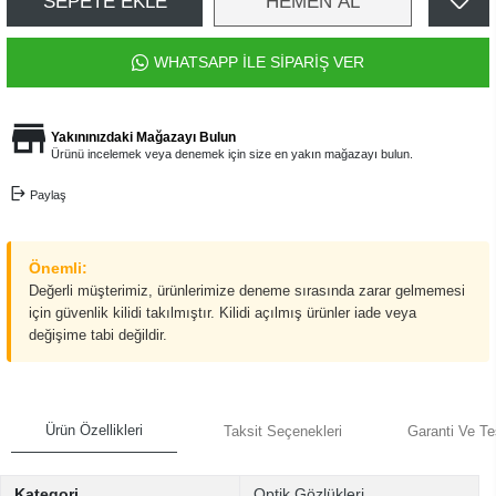
SEPETE EKLE
HEMEN AL
WHATSAPP İLE SİPARİŞ VER
Yakınınızdaki Mağazayı Bulun
Ürünü incelemek veya denemek için size en yakın mağazayı bulun.
Paylaş
Önemli:
Değerli müşterimiz, ürünlerimize deneme sırasında zarar gelmemesi
için güvenlik kilidi takılmıştır. Kilidi açılmış ürünler iade veya
değişime tabi değildir.
Ürün Özellikleri
Taksit Seçenekleri
Garanti Ve Te
Kategori
Optik Gözlükleri