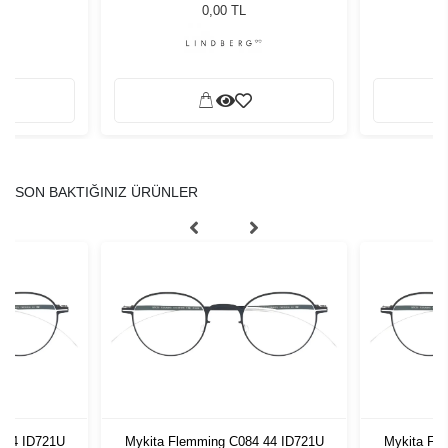
51 140
0,00 TL
SON BAKTIĞINIZ ÜRÜNLER
 44 ID721U
Mykita Flemming C084 44 ID721U
Mykita Fl