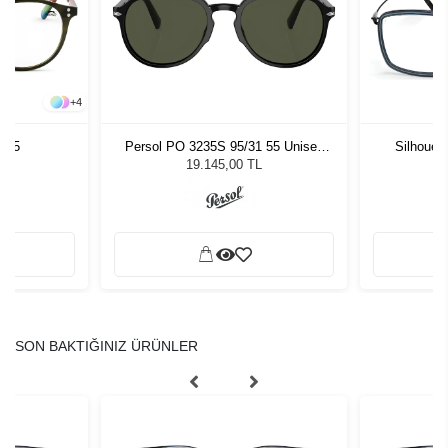
+
4
6 C5
Persol PO 3235S 95/31 55 Unisex
Silhouet
Güneş Gözlüğü
19.145,00 TL
SON BAKTIĞINIZ ÜRÜNLER