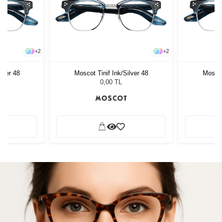
+
2
+
2
lver 48
Moscot Tinif Ink/Silver 48
Moscot
0,00 TL