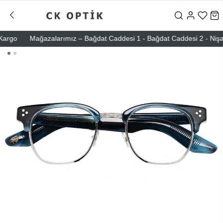
go
Mağazalarımız – Bağdat Caddesi 1 - Bağdat Caddesi 2 - Nişantaşı