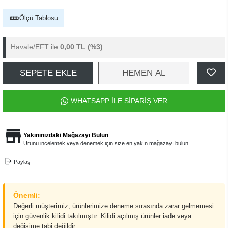
Ölçü Tablosu
Havale/EFT ile
0,00 TL
(%3)
SEPETE EKLE
HEMEN AL
WHATSAPP İLE SİPARİŞ VER
Yakınınızdaki Mağazayı Bulun
Ürünü incelemek veya denemek için size en yakın mağazayı bulun.
Paylaş
Önemli:
Değerli müşterimiz, ürünlerimize deneme sırasında zarar gelmemesi
için güvenlik kilidi takılmıştır. Kilidi açılmış ürünler iade veya
değişime tabi değildir.