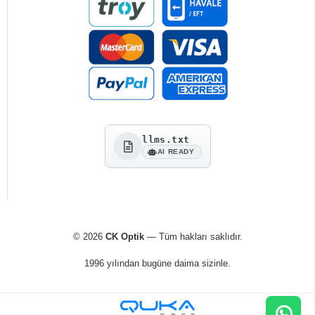
llms.txt
AI READY
© 2026
CK Optik
— Tüm hakları saklıdır.
1996 yılından bugüne daima sizinle.