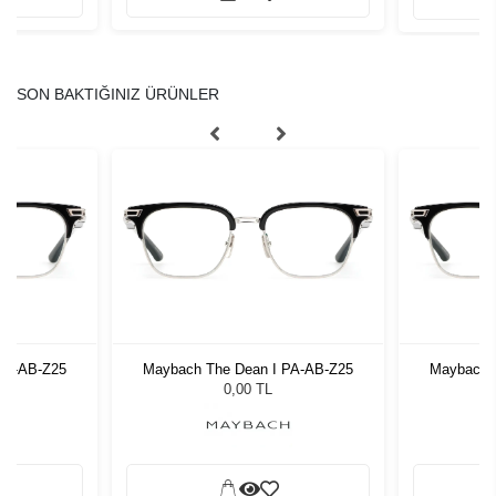
SON BAKTIĞINIZ ÜRÜNLER
PA-AB-Z25
Maybach The Dean I PA-AB-Z25
Maybach 
0,00 TL