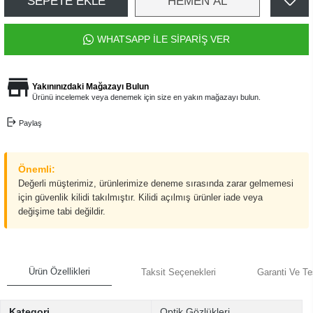
SEPETE EKLE
HEMEN AL
WHATSAPP İLE SİPARİŞ VER
Yakınınızdaki Mağazayı Bulun
Ürünü incelemek veya denemek için size en yakın mağazayı bulun.
Paylaş
Önemli:
Değerli müşterimiz, ürünlerimize deneme sırasında zarar gelmemesi
için güvenlik kilidi takılmıştır. Kilidi açılmış ürünler iade veya
değişime tabi değildir.
Ürün Özellikleri
Taksit Seçenekleri
Garanti Ve Te
Kategori
Optik Gözlükleri