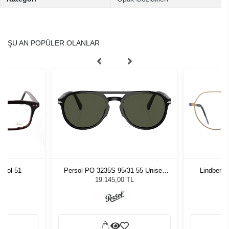
ŞU AN POPÜLER OLANLAR
Persol PO 3235S 95/31 55 Unisex
Lindberg 
 Col 51
Güneş Gözlüğü
19.145,00 TL