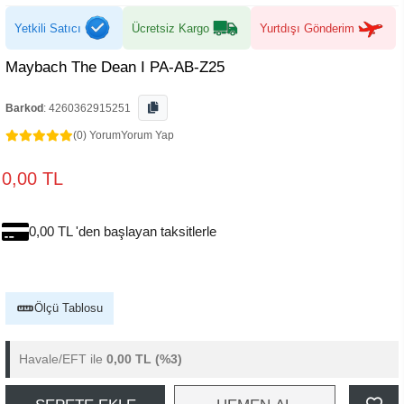
Yetkili Satıcı
Ücretsiz Kargo
Yurtdışı Gönderim
Maybach The Dean I PA-AB-Z25
Barkod
:
4260362915251
(0) Yorum
Yorum Yap
0,00 TL
0,00 TL 'den başlayan taksitlerle
Ölçü Tablosu
Havale/EFT ile
0,00 TL
(%3)