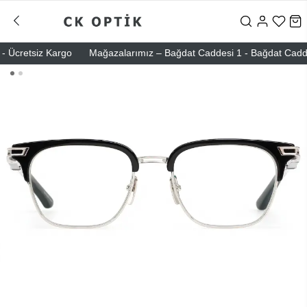
 Ücretsiz Kargo
Mağazalarımız – Bağdat Caddesi 1 - Bağdat Caddesi 2