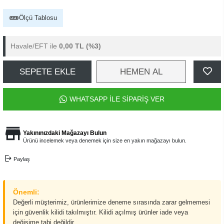
Ölçü Tablosu
Havale/EFT ile
0,00 TL
(%3)
SEPETE EKLE
HEMEN AL
WHATSAPP İLE SİPARİŞ VER
Yakınınızdaki Mağazayı Bulun
Ürünü incelemek veya denemek için size en yakın mağazayı bulun.
Paylaş
Önemli:
Değerli müşterimiz, ürünlerimize deneme sırasında zarar gelmemesi
için güvenlik kilidi takılmıştır. Kilidi açılmış ürünler iade veya
değişime tabi değildir.