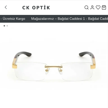
Ücretsiz Kargo
Mağazalarımız – Bağdat Caddesi 1 - Bağdat Caddesi 2 