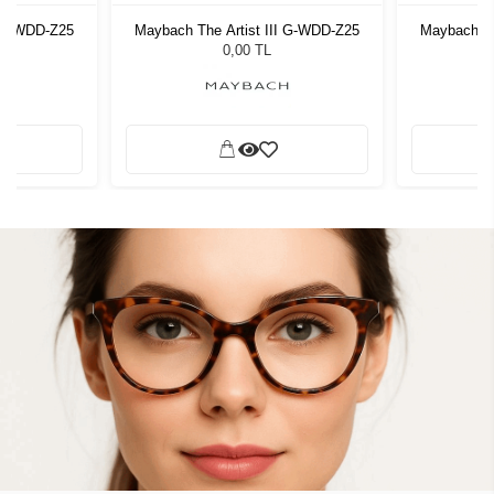
I G-WDD-Z25
Maybach The Artist III G-WDD-Z25
Maybach Th
0,00 TL