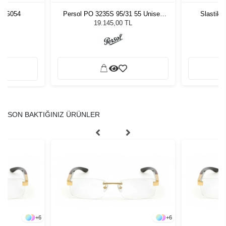
URG054
Persol PO 3235S 95/31 55 Unisex
Slastik 
Güneş Gözlüğü
19.145,00 TL
SON BAKTIĞINIZ ÜRÜNLER
+
6
+
6