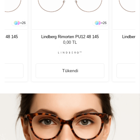
+
26
+
26
12 48 145
Lindberg Rimorten PU12 48 145
Lindberg
0,00 TL
Tükendi