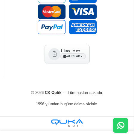
llms.txt
AI READY
© 2026
CK Optik
— Tüm hakları saklıdır.
1996 yılından bugüne daima sizinle.