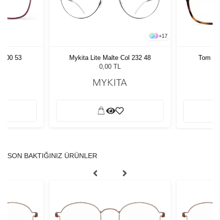
+
17
 3100 53
Mykita Lite Malte Col 232 48
Tom Fo
0,00 TL
SON BAKTIĞINIZ ÜRÜNLER