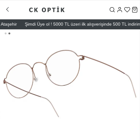
şehir
Şimdi Üye ol ! 5000 TL üzeri ilk alışverişinde 500 TL indirim