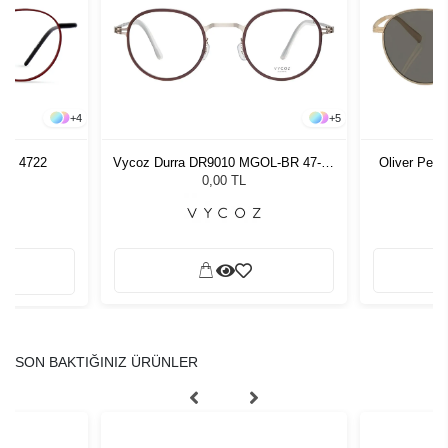
+
4
+
5
17 4722
Vycoz Durra DR9010 MGOL-BR 47-21
Oliver Peo
51422
Unis
0,00 TL
SON BAKTIĞINIZ ÜRÜNLER