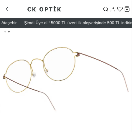
şehir
Şimdi Üye ol ! 5000 TL üzeri ilk alışverişinde 500 TL indirim