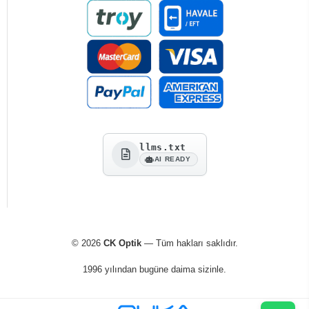
llms.txt
AI READY
© 2026
CK Optik
— Tüm hakları saklıdır.
1996 yılından bugüne daima sizinle.