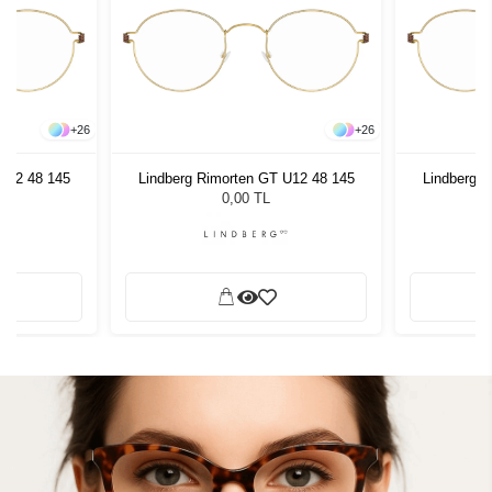
+
26
+
26
U12 48 145
Lindberg Rimorten GT U12 48 145
Lindberg 
0,00 TL