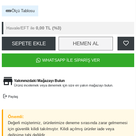
Ölçü Tablosu
Havale/EFT ile
0,00 TL
(%3)
SEPETE EKLE
HEMEN AL
WHATSAPP İLE SİPARİŞ VER
Yakınınızdaki Mağazayı Bulun
Ürünü incelemek veya denemek için size en yakın mağazayı bulun.
Paylaş
Önemli:
Değerli müşterimiz, ürünlerimize deneme sırasında zarar gelmemesi
için güvenlik kilidi takılmıştır. Kilidi açılmış ürünler iade veya
değişime tabi değildir.