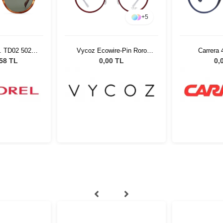
+
5
. TD02 5021
Vycoz Ecowire-Pin Roro
Carrera
ş Gözlüğü
RED 46-22 51526
,58 TL
0,00 TL
0,