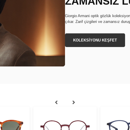
ZAMANSIZ L
Giorgio Armani optik gözlük koleksiyon
çıkar. Zarif çizgileri ve zamansız dur
KOLEKSİYONU KEŞFET