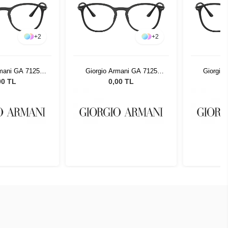
+
2
+
2
rmani GA 7125
Giorgio Armani GA 7125
Giorgio
42 52
5042 52
00 TL
0,00 TL