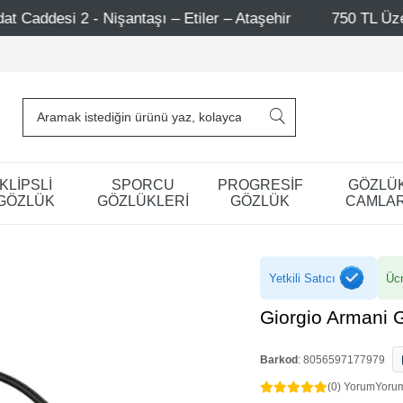
ler – Ataşehir
750 TL Üzeri Alışverişlerde - Ücretsiz K
KLİPSLİ
SPORCU
PROGRESİF
GÖZLÜ
GÖZLÜK
GÖZLÜKLERİ
GÖZLÜK
CAMLAR
Yetkili Satıcı
Ücr
Giorgio Armani 
Barkod
:
8056597177979
(0) Yorum
Yoru