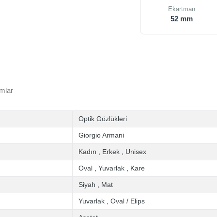
Ekartman
52 mm
mlar
Optik Gözlükleri
Giorgio Armani
Kadın
,
Erkek
,
Unisex
Oval
,
Yuvarlak
,
Kare
Siyah
,
Mat
Yuvarlak
,
Oval / Elips