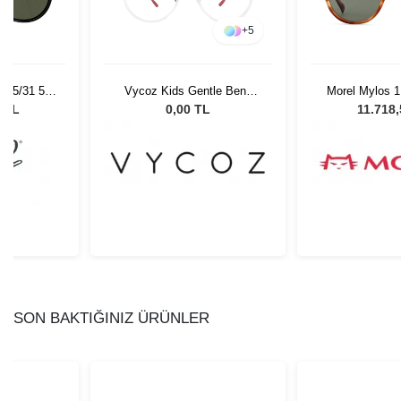
+
5
 95/31 55
Vycoz Kids Gentle Benn
Morel Mylos 1
Gözlüğü
CRT 46-17 135
Unisex Güne
0 TL
0,00 TL
11.718
SON BAKTIĞINIZ ÜRÜNLER