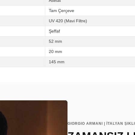
Asetat
Tam Çerçeve
UV 420 (Mavi Filtre)
Şeffaf
52 mm
20 mm
145 mm
GIORGIO ARMANI | İTALYAN ŞIKL