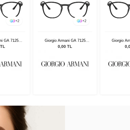
+
2
+
2
ni GA 7125
Giorgio Armani GA 7125
Giorgio A
 52
5042 52
50
 TL
0,00 TL
0,