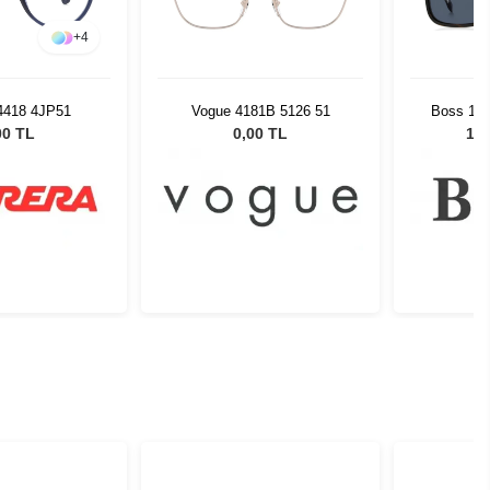
+
4
 4418 4JP51
Vogue 4181B 5126 51
Boss 172
Unisex
00 TL
0,00 TL
12.