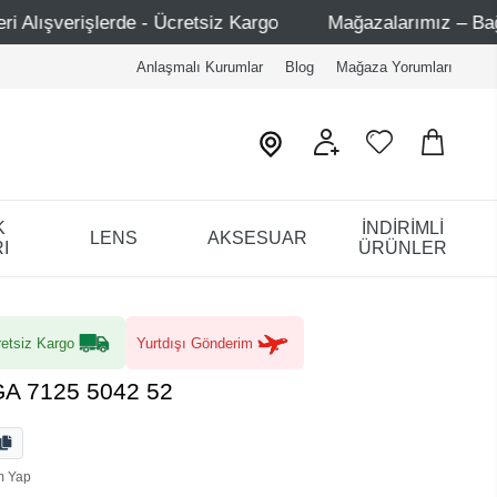
argo
Mağazalarımız – Bağdat Caddesi 1 - Bağdat Caddes
Anlaşmalı Kurumlar
Blog
Mağaza Yorumları
K
İNDİRİMLİ
LENS
AKSESUAR
I
ÜRÜNLER
etsiz Kargo
Yurtdışı Gönderim
GA 7125 5042 52
m Yap