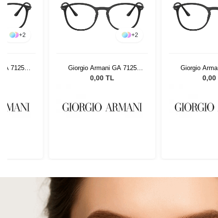
+
2
+
2
 GA 7125
Giorgio Armani GA 7125
Giorgio Arma
2
5042 52
5042
L
0,00 TL
0,00