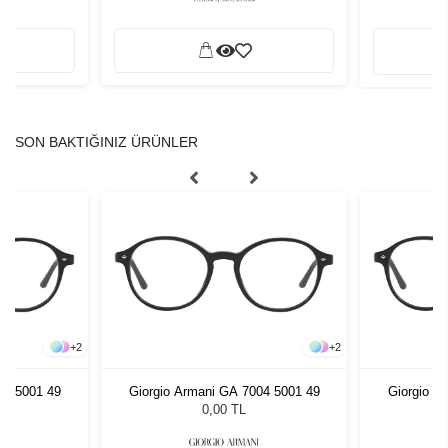
SON BAKTIĞINIZ ÜRÜNLER
+
2
+
2
04 5001 49
Giorgio Armani GA 7004 5001 49
Giorgio A
0,00 TL