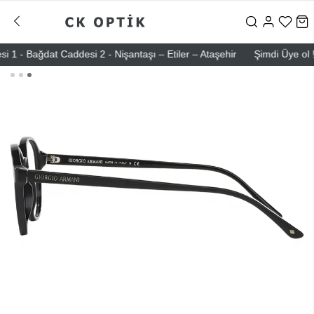
ğdat Caddesi 2 - Nişantaşı – Etiler – Ataşehir
Şimdi Üye ol ! 5000 T