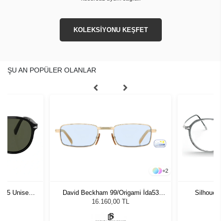
KOLEKSİYONU KEŞFET
ŞU AN POPÜLER OLANLAR
+
2
1 55 Unisex
David Beckham 99/Origami İda53
Silhouet
ğü
Unisex Güneş Gözlüğü
L
16.160,00 TL