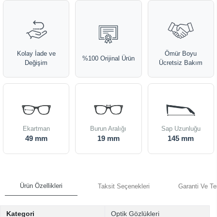
Kolay İade ve
Ömür Boyu
%100 Orijinal Ürün
Değişim
Ücretsiz Bakım
Ekartman
Burun Aralığı
Sap Uzunluğu
49 mm
19 mm
145 mm
Ürün Özellikleri
Taksit Seçenekleri
Garanti Ve Te
Kategori
Optik Gözlükleri