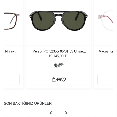
-H-Inlay 53-
Persol PO 3235S 95/31 55 Unisex
Vycoz Kids
Güneş Gözlüğü
19.145,00 TL
SON BAKTIĞINIZ ÜRÜNLER