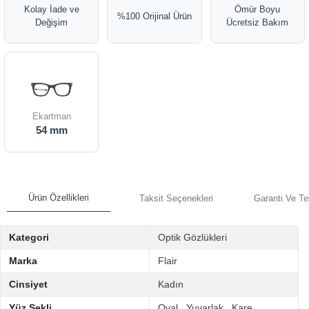
Kolay İade ve
Ömür Boyu
%100 Orijinal Ürün
Değişim
Ücretsiz Bakım
Ekartman
54 mm
Ürün Özellikleri
Taksit Seçenekleri
Garanti Ve Te
Kategori
Optik Gözlükleri
Marka
Flair
Cinsiyet
Kadın
Yüz Şekli
Oval
,
Yuvarlak
,
Kare