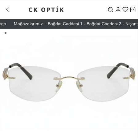
Mağazalarımız – Bağdat Caddesi 1 - Bağdat Caddesi 2 - Nişantaşı –