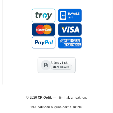
llms.txt
AI READY
© 2026
CK Optik
— Tüm hakları saklıdır.
1996 yılından bugüne daima sizinle.