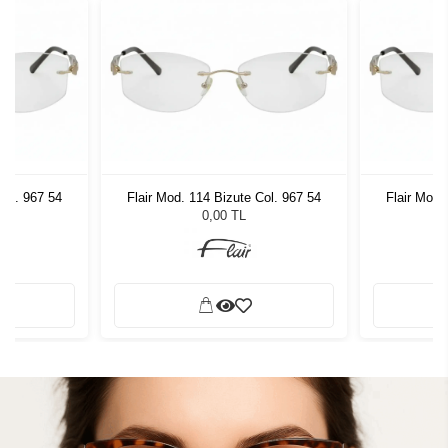
Col. 967 54
Flair Mod. 114 Bizute Col. 967 54
Flair Mod.
0,00 TL