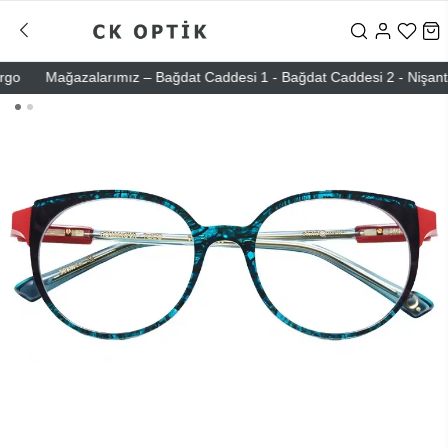
Mağazalarımız – Bağdat Caddesi 1 - Bağdat Caddesi 2 - Nişantaşı –