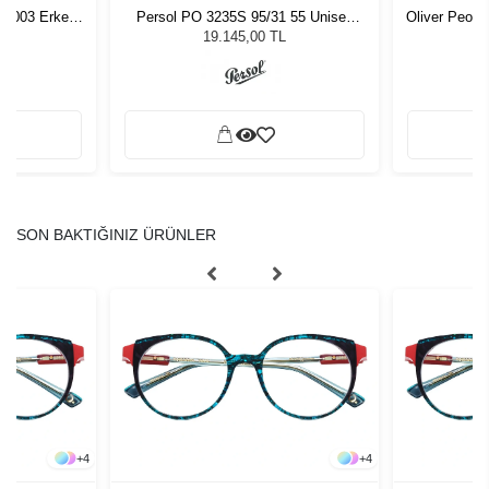
54003 Erkek
Persol PO 3235S 95/31 55 Unisex
Oliver Peop
ğü
Güneş Gözlüğü
Unis
L
19.145,00 TL
SON BAKTIĞINIZ ÜRÜNLER
+
4
+
4