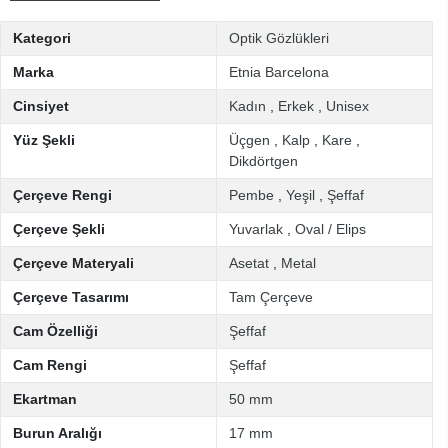
Kategori
Optik Gözlükleri
Marka
Etnia Barcelona
Cinsiyet
Kadın
,
Erkek
,
Unisex
Yüz Şekli
Üçgen
,
Kalp
,
Kare
,
Dikdörtgen
Çerçeve Rengi
Pembe
,
Yeşil
,
Şeffaf
Çerçeve Şekli
Yuvarlak
,
Oval / Elips
Çerçeve Materyali
Asetat
,
Metal
Çerçeve Tasarımı
Tam Çerçeve
Cam Özelliği
Şeffaf
Cam Rengi
Şeffaf
Ekartman
50 mm
Burun Aralığı
17 mm