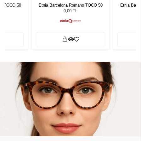
no TQCO 50
Etnia Barcelona Romano TQCO 50
Etnia Bar
0,00 TL