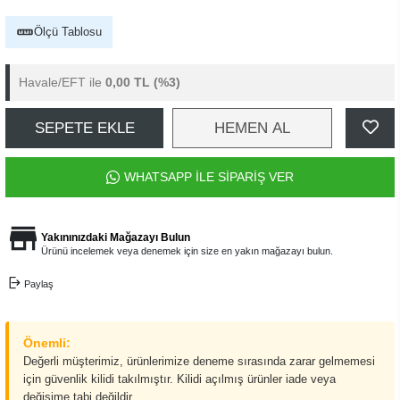
Ölçü Tablosu
Havale/EFT ile
0,00 TL
(%3)
SEPETE EKLE
HEMEN AL
WHATSAPP İLE SİPARİŞ VER
Yakınınızdaki Mağazayı Bulun
Ürünü incelemek veya denemek için size en yakın mağazayı bulun.
Paylaş
Önemli:
Değerli müşterimiz, ürünlerimize deneme sırasında zarar gelmemesi
için güvenlik kilidi takılmıştır. Kilidi açılmış ürünler iade veya
değişime tabi değildir.