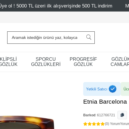
üzeri ilk alışverişinde 500 TL indirim
Mağazalarımız – 
KLİPSLİ
SPORCU
PROGRESİF
GÖZLÜ
GÖZLÜK
GÖZLÜKLERİ
GÖZLÜK
CAMLAR
Yetkili Satıcı
Ücr
Etnia Barcelona
Barkod
:
612766721
(0) Yorum
Yoru