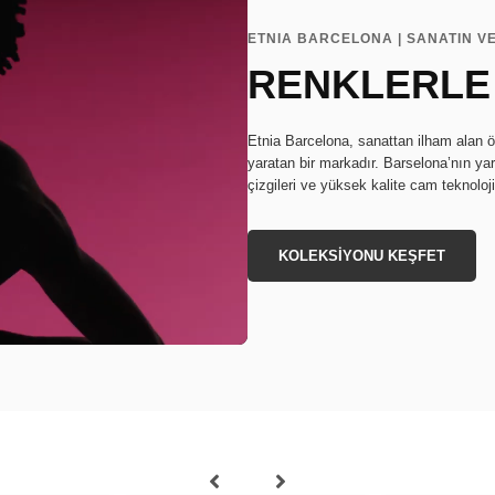
ETNIA BARCELONA | SANATIN V
RENKLERLE
Etnia Barcelona, sanattan ilham alan ö
yaratan bir markadır. Barselona’nın ya
çizgileri ve yüksek kalite cam teknoloj
KOLEKSİYONU KEŞFET