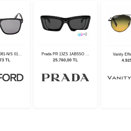
+
2
081-N/S 01D
Prada PR 13ZS 1AB5SO 50
Vanity Ef
neş Gözlüğü
Kadın Güneş Gözlüğü
C.37 Unisex
,73 TL
25.760,00 TL
4.92