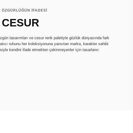
E ÖZGÜRLÜĞÜN İFADESİ
 CESUR
zgün tasarımları ve cesur renk paletiyle gözlük dünyasında fark
ratıcı ruhunu her koleksiyonuna yansıtan marka, karakter sahibi
isiyle kendini ifade etmekten çekinmeyenler için tasarlanır.