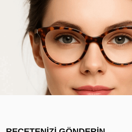
REÇETENİZİ GÖNDERİN