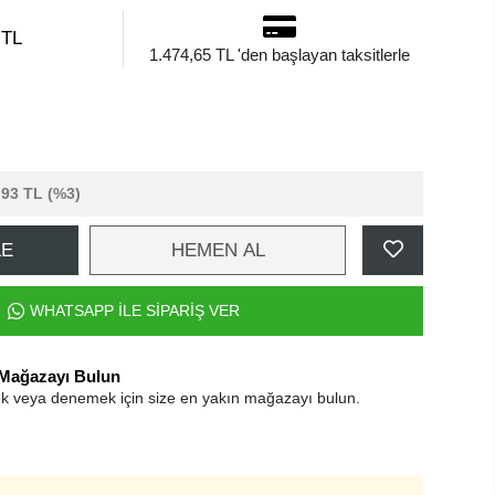
 TL
1.474,65 TL 'den başlayan taksitlerle
,93 TL
(%3)
LE
HEMEN AL
WHATSAPP İLE SİPARİŞ VER
 Mağazayı Bulun
k veya denemek için size en yakın mağazayı bulun.