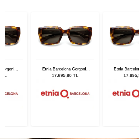
 Gorgonia
Etnia Barcelona Gorgonia
Etnia Barcelo
1
HVBE 51
HVBE
0 TL
17.695,80 TL
17.695