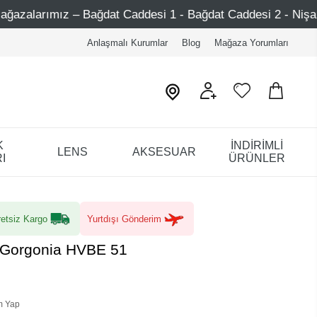
Bağdat Caddesi 1 - Bağdat Caddesi 2 - Nişantaşı – Etiler – 
Anlaşmalı Kurumlar
Blog
Mağaza Yorumları
K
İNDİRİMLİ
LENS
AKSESUAR
I
ÜRÜNLER
etsiz Kargo
Yurtdışı Gönderim
 Gorgonia HVBE 51
m Yap