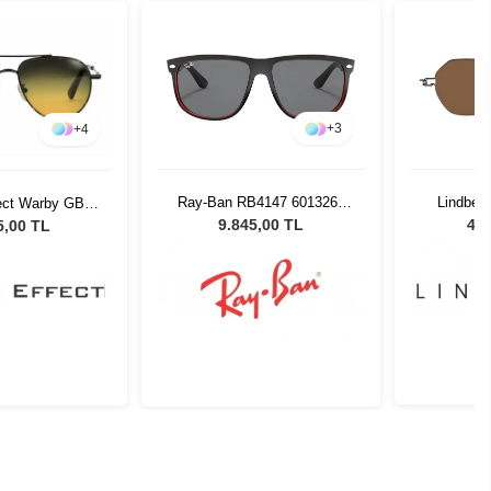
+
3
+
4
Ray-Ban RB4147 6013260
Lindber
fect Warby GB
Unisex Güneş Gözlüğü
145W 4
 Güneş Gözlüğü
9.845,00 TL
41.
5,00 TL