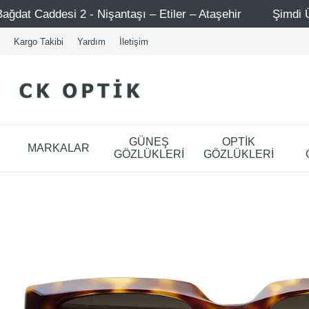
- Nişantaşı – Etiler – Ataşehir
Şimdi Üye ol ! 5000 TL 
Kargo Takibi
Yardım
İletişim
GÜNEŞ
OPTİK
MARKALAR
GÖZLÜKLERİ
GÖZLÜKLERİ