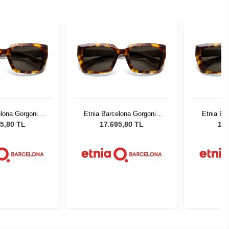
elona Gorgonia
Etnia Barcelona Gorgonia
Etnia Ba
BE 51
HVBE 51
5,80 TL
17.695,80 TL
17.