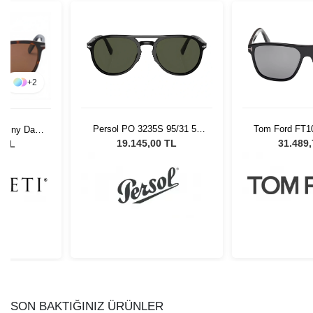
+
2
Persol PO 3235S 95/31 55
Tom Ford FT1
 Shiny Dark
Unisex Güneş Gözlüğü
58 Unisex Gü
isex Güneş
19.145,00 TL
31.489
2 TL
ü
SON BAKTIĞINIZ ÜRÜNLER