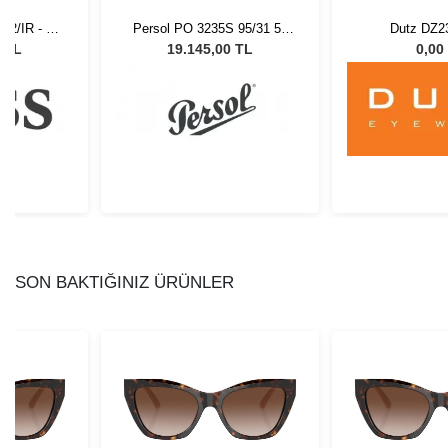
M2/IR - 58
Persol PO 3235S 95/31 55
Dutz DZ2
Gözlüğü
Unisex Güneş Gözlüğü
0 TL
19.145,00 TL
0,00
SON BAKTIĞINIZ ÜRÜNLER