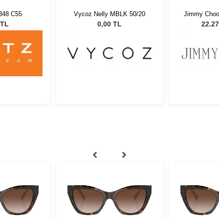
348 C55
Vycoz Nelly MBLK 50/20
Jimmy Choo
55 Kadın 
 TL
0,00 TL
22.27