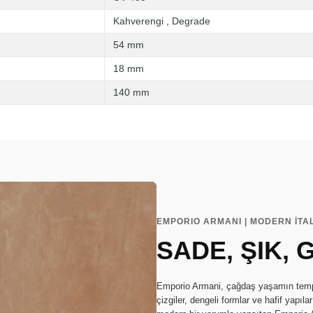
Kahverengi
,
Degrade
54 mm
18 mm
140 mm
EMPORIO ARMANI | MODERN İTA
SADE, ŞIK,
Emporio Armani, çağdaş yaşamın tempo
çizgiler, dengeli formlar ve hafif yapıl