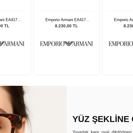
ani EA4176
Emporio Armani EA4176
Emporio A
adın Güneş
587913 54 Kadın Güneş
587913 54
00 TL
8.230,00 TL
8.23
üğü
Gözlüğü
Gö
YÜZ ŞEKLİNE
Yuvarlak, kare, oval, dikdörtgen