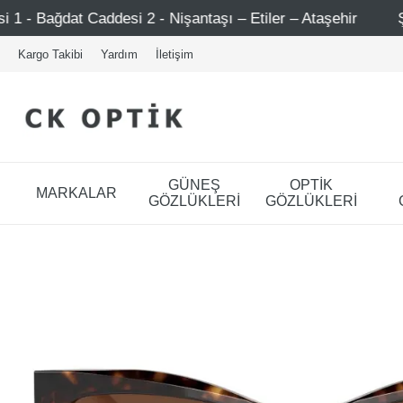
- Nişantaşı – Etiler – Ataşehir
Şimdi Üye ol ! 5000 TL 
Kargo Takibi
Yardım
İletişim
GÜNEŞ
OPTİK
MARKALAR
GÖZLÜKLERİ
GÖZLÜKLERİ