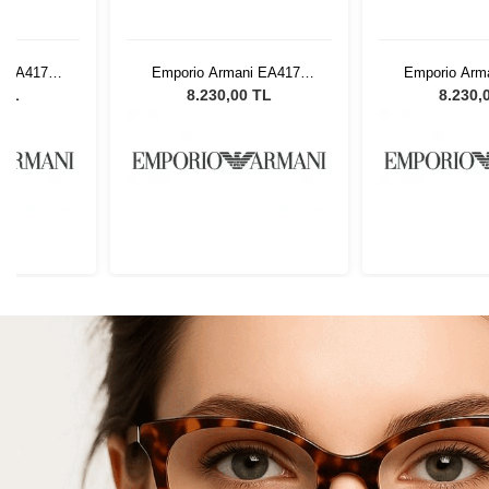
i EA4176
Emporio Armani EA4176
Emporio Arm
ın Güneş
587913 54 Kadın Güneş
587913 54 K
 TL
8.230,00 TL
8.230,
ü
Gözlüğü
Gözl