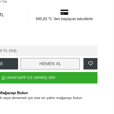
m Yap
TL
685,83 TL 'den başlayan taksitlerle
10 TL
(%3)
LE
HEMEN AL
WHATSAPP İLE SİPARİŞ VER
 Mağazayı Bulun
k veya denemek için size en yakın mağazayı bulun.