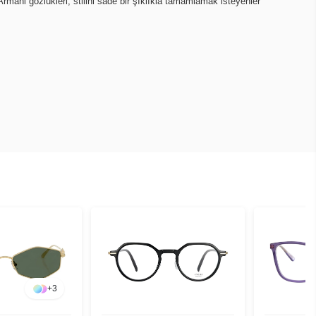
mani gözlükleri, stilini sade bir şıklıkla tamamlamak isteyenler
+
3