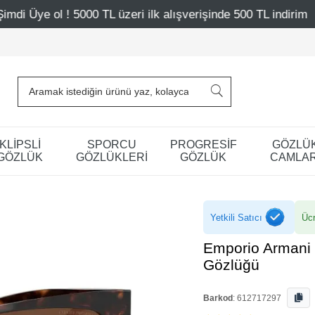
üzeri ilk alışverişinde 500 TL indirim
Mağazalarımız – 
KLİPSLİ
SPORCU
PROGRESİF
GÖZLÜ
GÖZLÜK
GÖZLÜKLERİ
GÖZLÜK
CAMLAR
Yetkili Satıcı
Ücr
Emporio Armani
Gözlüğü
Barkod
:
612717297