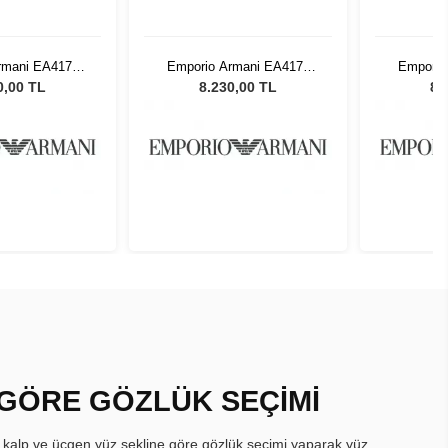
rmani EA4176
Emporio Armani EA4176
Emporio
 Kadın Güneş
587913 54 Kadın Güneş
587913 
0,00 TL
8.230,00 TL
8.
zlüğü
Gözlüğü
 GÖRE GÖZLÜK SEÇİMİ
, kalp ve üçgen yüz şekline göre gözlük seçimi yaparak yüz