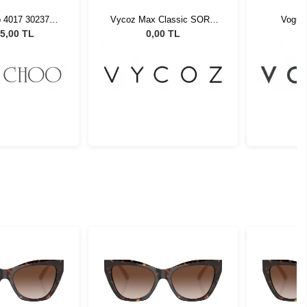
 4017 302371 -
Vycoz Max Classic SORA
Vogue
Güneş Gözlüğü
SBLK 48-21 57445
5,00 TL
0,00 TL