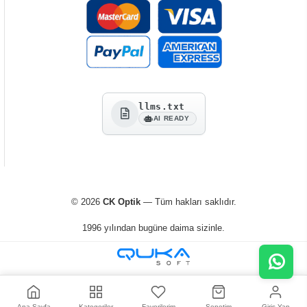
llms.txt
AI READY
© 2026
CK Optik
— Tüm hakları saklıdır.
1996 yılından bugüne daima sizinle.
Ana Sayfa
Kategoriler
Favorilerim
Sepetim
Giriş Yap